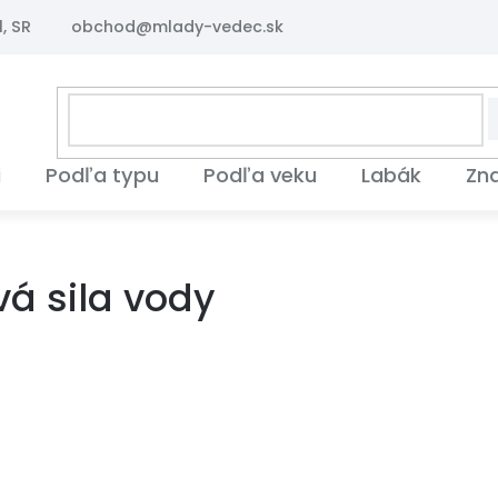
, SR
obchod@mlady-vedec.sk
i
Podľa typu
Podľa veku
Labák
Zn
á sila vody