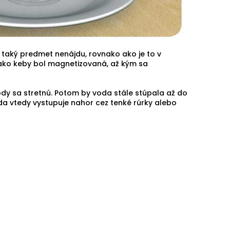
taký predmet nenájdu, rovnako ako je to v
 ako keby bol magnetizovaná, až kým sa
vody sa stretnú. Potom by voda stále stúpala až do
da vtedy vystupuje nahor cez tenké rúrky alebo