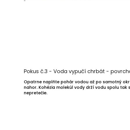
Pokus č.3 - Voda vypučí chrbát - povrch
Opatrne naplňte pohár vodou až po samotný okraj
nahor. Kohézia molekúl vody drží vodu spolu tak s
nepretečie.