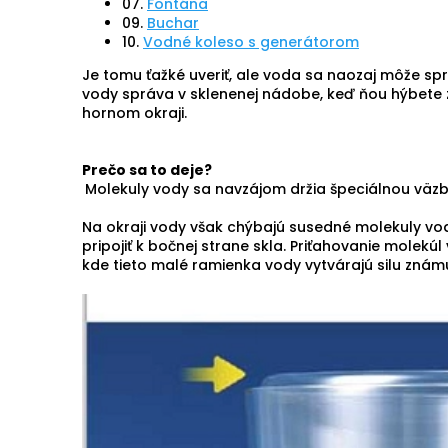
07.
Fontána
09.
Buchar
10.
Vodné koleso s generátorom
Je tomu ťažké uveriť, ale voda sa naozaj môže spr
vody správa v sklenenej nádobe, keď ňou hýbete zo
hornom okraji.
Prečo sa to deje?
Molekuly vody sa navzájom držia špeciálnou väzb
Na okraji vody však chýbajú susedné molekuly vody,
pripojiť k bočnej strane skla. Priťahovanie molek
kde tieto malé ramienka vody vytvárajú silu zná