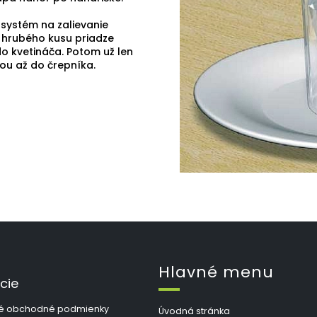
 systém na zalievanie
c hrubého kusu priadze
o kvetináča. Potom už len
zou až do črepníka.
Hlavné menu
cie
é obchodné podmienky
Úvodná stránka