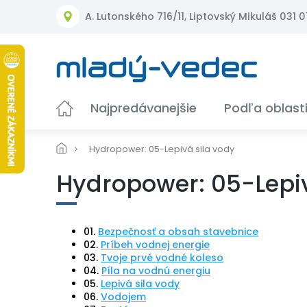
Prejsť
A. Lutonského 716/11, Liptovský Mikuláš 031 01
na
obsah
Najpredávanejšie
Podľa oblast
Hydropower: 05-Lepivá sila vody
Hydropower: 05-Lepiv
01.
Bezpečnosť a obsah stavebnice
02.
Príbeh vodnej energie
03.
Tvoje prvé vodné koleso
04.
Píla na vodnú energiu
05.
Lepivá sila vody
06.
Vodojem