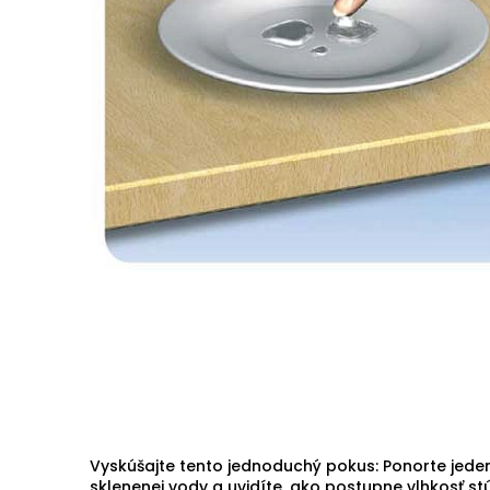
Vyskúšajte tento jednoduchý pokus: Ponorte jede
sklenenej vody a uvidíte, ako postupne vlhkosť s