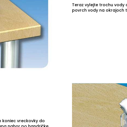
Teraz vylejte trochu vody 
povrch vody na okrajoch tl
n koniec vreckovky do
túpa nahor po handričke.