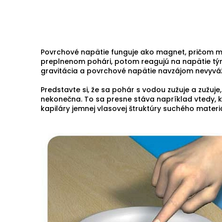
Povrchové napätie funguje ako magnet, pričom mo
preplnenom pohári, potom reagujú na napätie tým
gravitácia a povrchové napätie navzájom nevyvá
Predstavte si, že sa pohár s vodou zužuje a zužuj
nekonečna. To sa presne stáva napríklad vtedy, k
kapiláry jemnej vlasovej štruktúry suchého materi