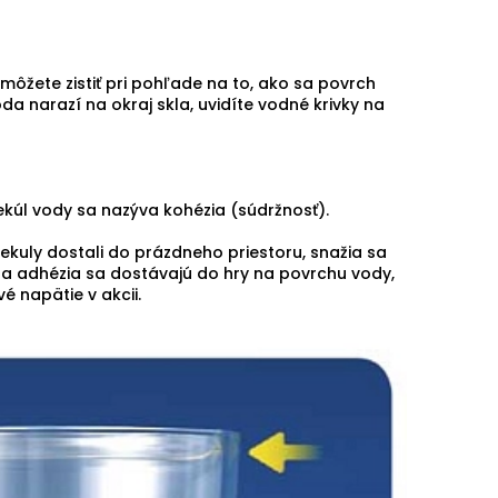
môžete zistiť pri pohľade na to, ako sa povrch
a narazí na okraj skla, uvidíte vodné krivky na
kúl vody sa nazýva kohézia (súdržnosť).
lekuly dostali do prázdneho priestoru, snažia sa
a a adhézia sa dostávajú do hry na povrchu vody,
 napätie v akcii.