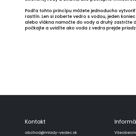
Podľa tohto princípu môžete jednoducho vytvoriť
rastlín. Len si zoberte vedro s vodou, jeden konie
alebo vlákna namočte do vody a druhý zastrčte d
počkajte a uvidíte ako voda z vedra prejde priad
Z
á
p
ä
Kontakt
Informá
t
i
obchod
@
mlady-vedec.sk
Všeobecn