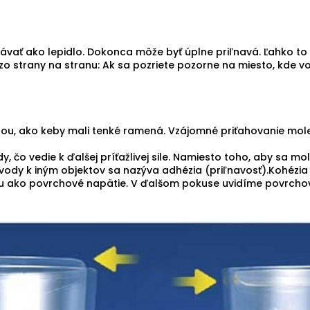
ávať ako lepidlo. Dokonca môže byť úplne priľnavá. Ľahko to 
 strany na stranu: Ak sa pozriete pozorne na miesto, kde vod
ou, ako keby mali tenké ramená. Vzájomné priťahovanie mole
 čo vedie k ďalšej príťažlivej sile. Namiesto toho, aby sa mo
úl vody k iným objektov sa nazýva adhézia (priľnavosť).Kohézi
mu ako povrchové napätie. V ďalšom pokuse uvidíme povrchové