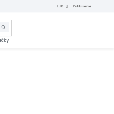
EUR
Prihlásenie
Hľadať
NÁKUPNÝ
KOŠÍK
ačky