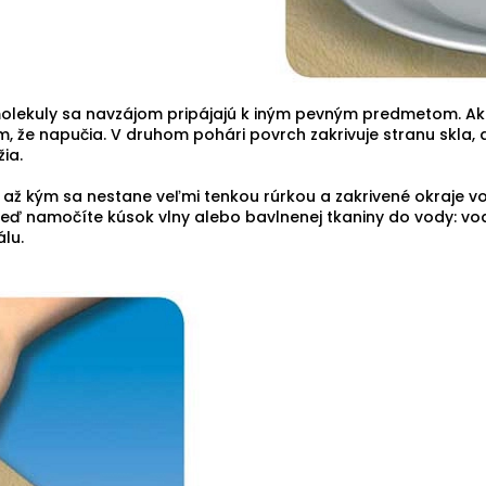
lekuly sa navzájom pripájajú k iným pevným predmetom. Ak 
, že napučia. V druhom pohári povrch zakrivuje stranu skla,
žia.
e, až kým sa nestane veľmi tenkou rúrkou a zakrivené okraje 
eď namočíte kúsok vlny alebo bavlnenej tkaniny do vody: vo
álu.