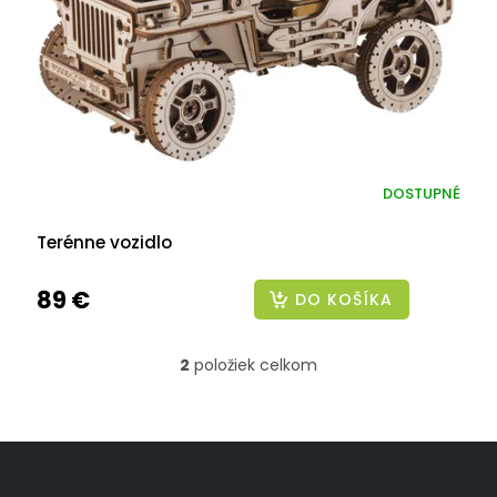
DOSTUPNÉ
Terénne vozidlo
89 €
DO KOŠÍKA
2
položiek celkom
O
v
l
á
Z
d
á
a