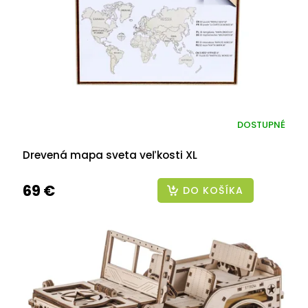
r
o
d
u
k
t
o
v
DOSTUPNÉ
Drevená mapa sveta veľkosti XL
69 €
DO KOŠÍKA