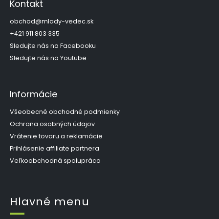
p
c
Kontakt
i
ä
e
t
obchod
@
mlady-vedec.sk
p
i
+421 911 803 335
r
e
Sledujte nás na Facebooku
v
k
Sledujte nás na Youtube
y
v
ý
Informácie
p
i
s
Všeobecné obchodné podmienky
u
Ochrana osobných údajov
Vrátenie tovaru a reklamácie
Prihlásenie affiliate partnera
Veľkoobchodná spolupráca
Hlavné menu