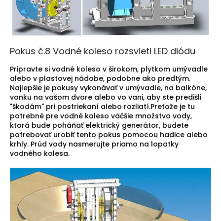
Pokus č.8 Vodné koleso rozsvieti LED diódu
Pripravte si vodné koleso v širokom, plytkom umývadle
alebo v plastovej nádobe, podobne ako predtým.
Najlepšie je pokusy vykonávať v umývadle, na balkóne,
vonku na vašom dvore alebo vo vani, aby ste predišli
"škodám" pri postriekaní alebo rozliatí.Pretože je tu
potrebné pre vodné koleso väčšie množstvo vody,
ktorá bude poháňať elektrický generátor, budete
potrebovať urobiť tento pokus pomocou hadice alebo
krhly. Prúd vody nasmerujte priamo na lopatky
vodného kolesa.