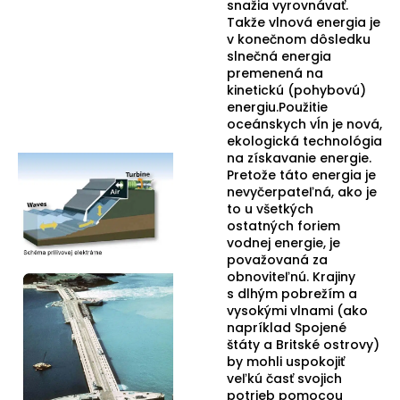
snažia vyrovnávať.
Takže vlnová energia je
v konečnom dôsledku
slnečná energia
premenená na
kinetickú (pohybovú)
energiu.Použitie
oceánskych vĺn je nová,
ekologická technológia
na získavanie energie.
Pretože táto energia je
nevyčerpateľná, ako je
to u všetkých
ostatných foriem
vodnej energie, je
považovaná za
obnoviteľnú. Krajiny
s dlhým pobrežím a
vysokými vlnami (ako
napríklad Spojené
štáty a Britské ostrovy)
by mohli uspokojiť
veľkú časť svojich
potrieb pomocou