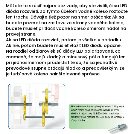
Môžete to skúsiť najprv bez vody, aby ste zistili, či sa LED
dióda rozsvieti. Za týmto účelom vodné koleso roztočte
len trochu. Dávajte tiež pozor na smer otáčania: Ak sa
budete pozerať na zostavu zo strany vodného kolesa,
budete musieť pritlačiť vodné koleso smerom nadol na
pravej strane.
Ak sa LED dióda rozsvieti, potom je všetko v poriadku.
Ak nie, potom budete musieť vložiť LED diódu opačne.
Na rozdiel od žiaroviek sú diódy LED polarizované, čo
znamená, že majú kladný a mínusový pól a fungujú len
pri jednosmernom prúde.Uistite sa, že sa jednotlivé
prevodové stupne otáčajú hladko a predovšetkým, že
je turbínové koleso nainštalované správne.