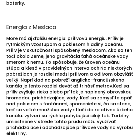
baterky.
Energia z Mesiaca
More má aj ďalšiu energiu: prílivovú energiu. Príliv je
rytmickým vzostupom a poklesom hladiny oceánu.
Príliv je v skutočnosti spôsobený mesiacom. Ako sa ten
točí okolo Zeme, jeho gravitácia ťahá oceánske vody
smerom k nemu. To spôsobuje, že úroveň oceánu
stúpa a klesá v pravidelných intervaloch.Na niektorých
pobrežiach je rozdiel medzi prílivom a odlivom obzvlášť
veľký. Napríklad na pobreží anglicko-francúzskeho
kanála je tento rozdiel deväť až trinásť metrov.Keď sa
príliv zvyšuje, rieka alebo prítok je naplnený obrovskou
hromadou prichádzajúcej vody. Keď sa zamyslíte opäť
nad pokusom s fontánami, spomeniete si, čo sa stane,
keď sa veľké množstvo vody stlačí do relatívne úzkeho
kanála: vytvorí sa rýchlo pohybujúci silný tok. Turbíny
umiestnené v strede tohto prúdu môžu využívať
prichádzajúce i odchádzajúce prílivové vody na výrobu
elektriny.