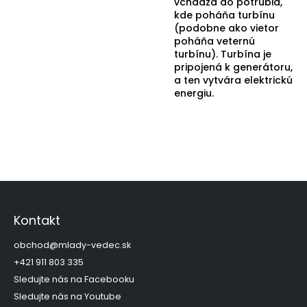
vchádza do potrubia,
kde poháňa turbínu
(podobne ako vietor
poháňa veternú
turbínu). Turbína je
pripojená k generátoru,
a ten vytvára elektrickú
energiu.
Z
á
p
Kontakt
ä
t
obchod
@
mlady-vedec.sk
i
+421 911 803 335
e
Sledujte nás na Facebooku
Sledujte nás na Youtube