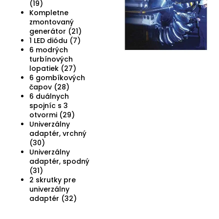
(19)
Kompletne
zmontovaný
generátor (21)
1 LED diódu (7)
6 modrých
turbínových
lopatiek (27)
6 gombíkových
čapov (28)
6 duálnych
spojníc s 3
otvormi (29)
Univerzálny
adaptér, vrchný
(30)
Univerzálny
adaptér, spodný
(31)
2 skrutky pre
univerzálny
adaptér (32)