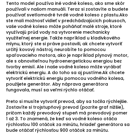
Tento model používa iné vodné koleso, ako sme skôr
používali v našom manuáli. Teraz si zostavíte a budete
používať svetlomodré tvrdé vodné koleso z plastu.Ako
ste mali možnosť vidieť v predchádzajúcich pokusoch,
vaše vodné koleso môže poháňať malé stroje, ktoré
využívajú prúd vody na vytvorenie mechanicky
využiteľnej energie. Takže napríklad u kladivkového
mlynu, ktorý ste si práve postavili, ak chcete vytvoriť
určitý kovový nástroj, neurobíte to pomocou
spaľovacieho motora, ako je napríklad plynový motor,
ale s obnoviteľnou hydroenergetickou energiou bez
tvorby emisií. Ale i naše vodné koleso môže vyrábať
elektrickú energiu. A do toho sa aj pustíme.Ak chcete
vytvoriť elektrickú energiu pomocou vodného kolesa,
použijete generátor. Aby náprava generátora
fungovala, musí sa veľmi rýchlo otáčať.
Preto si musíte vytvoriť prevod, aby sa točila rýchlejšie.
Zostavíte si trojstupňový prevod (pozrite graf nižšie),
pričom každý prevodový stupeň má prevodový pomer
1 až 3. To znamená, že keď sa vodné koleso otáča
rýchlosťou 100 otáčok za minútu, hriadeľ generátora sa
bude otáčať rýchlosťou 900 otáčok za minútu.