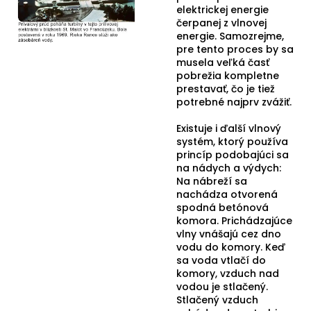
elektrickej energie
čerpanej z vlnovej
energie. Samozrejme,
pre tento proces by sa
musela veľká časť
pobrežia kompletne
prestavať, čo je tiež
potrebné najprv zvážiť.
Existuje i ďalší vlnový
systém, ktorý používa
princíp podobajúci sa
na nádych a výdych:
Na nábreží sa
nachádza otvorená
spodná betónová
komora. Prichádzajúce
vlny vnášajú cez dno
vodu do komory. Keď
sa voda vtlačí do
komory, vzduch nad
vodou je stlačený.
Stlačený vzduch