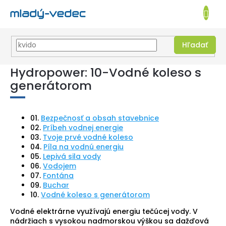
EUR
NÁKUPN
KOŠÍK
Hľadať
Prejsť
Hydropower: 10-Vodné koleso s
na
obsah
generátorom
01.
Bezpečnosť a obsah stavebnice
02.
Príbeh vodnej energie
03.
Tvoje prvé vodné koleso
04.
Píla na vodnú energiu
05.
Lepivá sila vody
06.
Vodojem
07.
Fontána
09.
Buchar
10.
Vodné koleso s generátorom
Vodné elektrárne využívajú energiu tečúcej vody. V
nádržiach s vysokou nadmorskou výškou sa dažďová