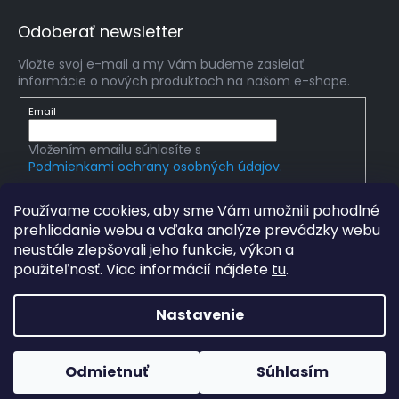
Odoberať newsletter
Vložte svoj e-mail a my Vám budeme zasielať
informácie o nových produktoch na našom e-shope.
Email
Vložením emailu súhlasíte s
Podmienkami ochrany osobných údajov.
PRIHLÁSIŤ SA
Používame cookies, aby sme Vám umožnili pohodlné
prehliadanie webu a vďaka analýze prevádzky webu
neustále zlepšovali jeho funkcie, výkon a
použiteľnosť. Viac informácií nájdete
tu
.
Copyright 2026
mlady-vedec.sk
. Všetky práva
vyhradené.
Upraviť nastavenie cookies
Nastavenie
Grafický návrh vytvořil a na Shoptet implementoval
Tomáš
Hlad
a
techka s.r.o.
Odmietnuť
Súhlasím
Vytvoril Shoptet