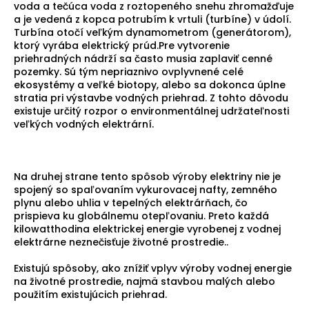
voda a tečúca voda z roztopeného snehu zhromažďuje
a je vedená z kopca potrubím k vrtuli (turbíne) v údolí.
Turbína otočí veľkým dynamometrom (generátorom),
ktorý vyrába elektrický prúd.Pre vytvorenie
priehradných nádrží sa často musia zaplaviť cenné
pozemky. Sú tým nepriaznivo ovplyvnené celé
ekosystémy a veľké biotopy, alebo sa dokonca úplne
stratia pri výstavbe vodných priehrad. Z tohto dôvodu
existuje určitý rozpor o environmentálnej udržateľnosti
veľkých vodných elektrární.
Na druhej strane tento spôsob výroby elektriny nie je
spojený so spaľovaním vykurovacej nafty, zemného
plynu alebo uhlia v tepelných elektrárňach, čo
prispieva ku globálnemu otepľovaniu. Preto každá
kilowatthodina elektrickej energie vyrobenej z vodnej
elektrárne neznečisťuje životné prostredie..
Existujú spôsoby, ako znížiť vplyv výroby vodnej energie
na životné prostredie, najmä stavbou malých alebo
použitím existujúcich priehrad.