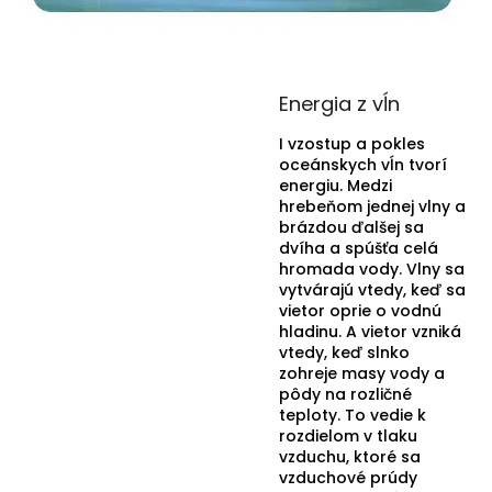
Energia z vĺn
I vzostup a pokles
oceánskych vĺn tvorí
energiu. Medzi
hrebeňom jednej vlny a
brázdou ďalšej sa
dvíha a spúšťa celá
hromada vody. Vlny sa
vytvárajú vtedy, keď sa
vietor oprie o vodnú
hladinu. A vietor vzniká
vtedy, keď slnko
zohreje masy vody a
pôdy na rozličné
teploty. To vedie k
rozdielom v tlaku
vzduchu, ktoré sa
vzduchové prúdy