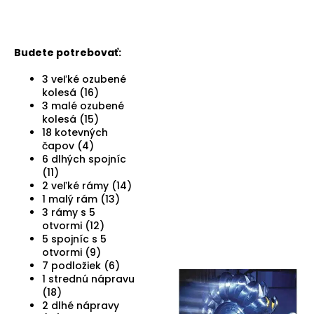
Budete potrebovať:
3 veľké ozubené
kolesá (16)
3 malé ozubené
kolesá (15)
18 kotevných
čapov (4)
6 dlhých spojníc
(11)
2 veľké rámy (14)
1 malý rám (13)
3 rámy s 5
otvormi (12)
5 spojníc s 5
otvormi (9)
7 podložiek (6)
1 strednú nápravu
(18)
2 dlhé nápravy