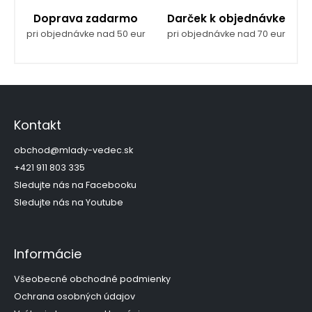
Doprava zadarmo
Darček k objednávke
pri objednávke nad 50 eur
pri objednávke nad 70 eur
Z
á
p
Kontakt
ä
t
obchod
@
mlady-vedec.sk
i
+421 911 803 335
e
Sledujte nás na Facebooku
Sledujte nás na Youtube
Informácie
Všeobecné obchodné podmienky
Ochrana osobných údajov