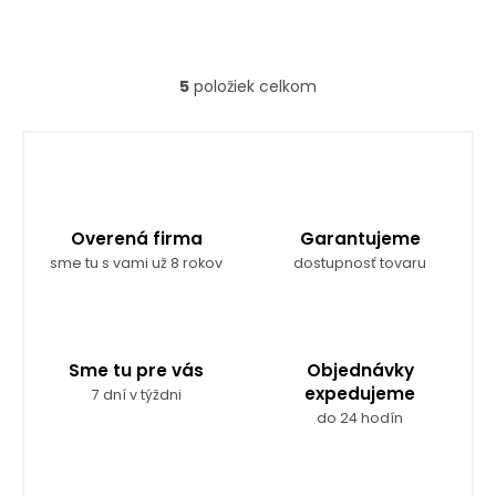
5
položiek celkom
O
v
l
á
d
a
c
Overená firma
Garantujeme
i
e
sme tu s vami už 8 rokov
dostupnosť tovaru
p
r
v
k
y
Sme tu pre vás
Objednávky
v
expedujeme
7 dní v týždni
ý
do 24 hodín
p
i
s
u