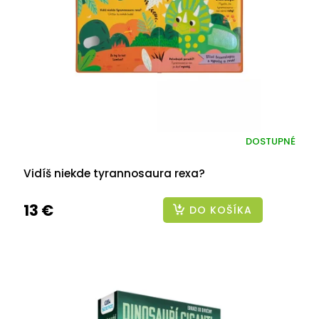
p
r
o
d
u
k
t
o
v
DOSTUPNÉ
Vidíš niekde tyrannosaura rexa?
13 €
DO KOŠÍKA