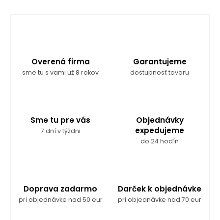
n
d
k
a
c
o
i
v
e
a
p
r
n
Overená firma
Garantujeme
v
i
sme tu s vami už 8 rokov
dostupnosť tovaru
k
e
y
v
ý
p
Sme tu pre vás
Objednávky
i
expedujeme
7 dní v týždni
s
do 24 hodín
u
Doprava zadarmo
Darček k objednávke
pri objednávke nad 50 eur
pri objednávke nad 70 eur