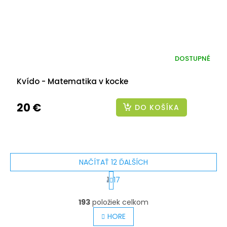
DOSTUPNÉ
Kvído - Matematika v kocke
20 €
DO KOŠÍKA
NAČÍTAŤ 12 ĎALŠÍCH
S
1
17
t
O
v
193
položiek celkom
r
l
á
HORE
á