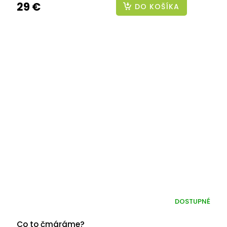
29 €
DO KOŠÍKA
DOSTUPNÉ
Co to čmáráme?