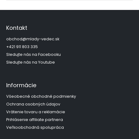
Z
á
p
Kontakt
ä
t
obchod
@
mlady-vedec.sk
i
+421 911 803 335
e
Sledujte nás na Facebooku
Sledujte nás na Youtube
Informácie
Všeobecné obchodné podmienky
Ochrana osobných údajov
Vrátenie tovaru a reklamácie
Prihlásenie affiliate partnera
Veľkoobchodná spolupráca