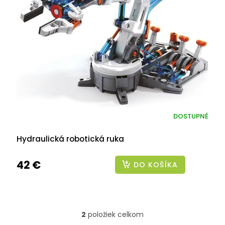
DOSTUPNÉ
Hydraulická robotická ruka
42 €
DO KOŠÍKA
2
položiek celkom
O