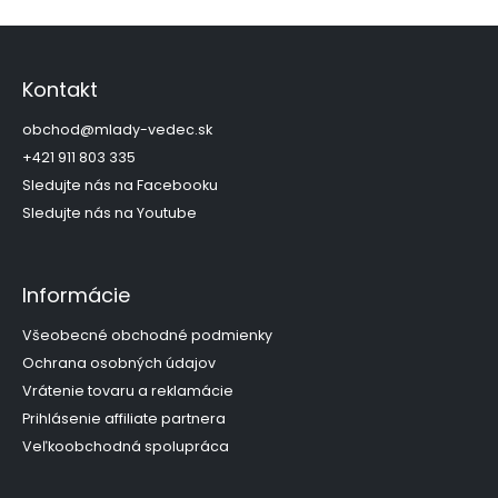
Z
á
p
Kontakt
ä
t
obchod
@
mlady-vedec.sk
i
+421 911 803 335
e
Sledujte nás na Facebooku
Sledujte nás na Youtube
Informácie
Všeobecné obchodné podmienky
Ochrana osobných údajov
Vrátenie tovaru a reklamácie
Prihlásenie affiliate partnera
Veľkoobchodná spolupráca