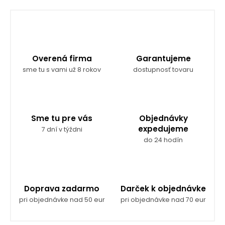
v
l
á
d
a
c
Overená firma
Garantujeme
i
e
sme tu s vami už 8 rokov
dostupnosť tovaru
p
r
v
k
y
Sme tu pre vás
Objednávky
v
expedujeme
7 dní v týždni
ý
do 24 hodín
p
i
s
u
Doprava zadarmo
Darček k objednávke
pri objednávke nad 50 eur
pri objednávke nad 70 eur