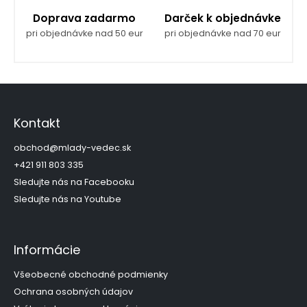
Doprava zadarmo
Darček k objednávke
pri objednávke nad 50 eur
pri objednávke nad 70 eur
Z
á
p
Kontakt
ä
t
obchod
@
mlady-vedec.sk
i
+421 911 803 335
e
Sledujte nás na Facebooku
Sledujte nás na Youtube
Informácie
Všeobecné obchodné podmienky
Ochrana osobných údajov