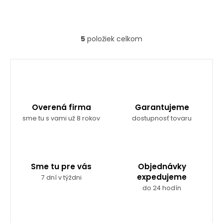
5
položiek celkom
O
v
l
á
d
a
c
Overená firma
Garantujeme
i
e
sme tu s vami už 8 rokov
dostupnosť tovaru
p
r
v
k
y
Sme tu pre vás
Objednávky
v
expedujeme
7 dní v týždni
ý
do 24 hodín
p
i
s
u