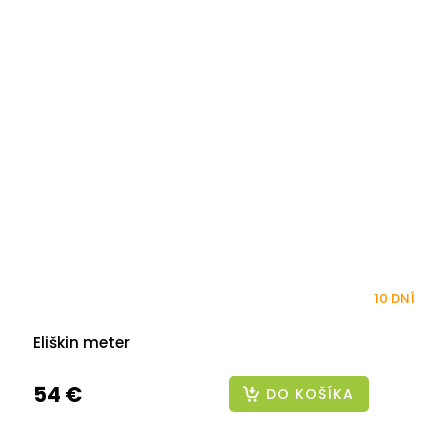
10 DNÍ
Eliškin meter
54 €
DO KOŠÍKA