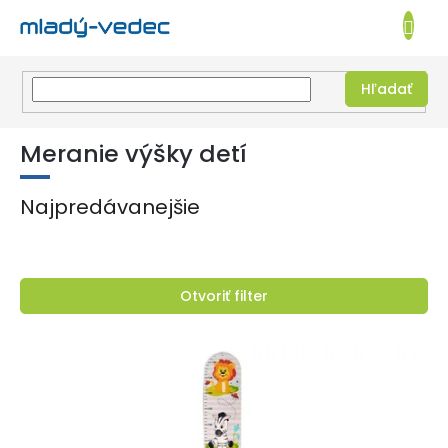
EUR
NÁKUPN
KOŠÍK
Hľadať
Prejsť
na
Meranie výšky detí
obsah
Najpredávanejšie
Otvoriť filter
V
ý
p
i
s