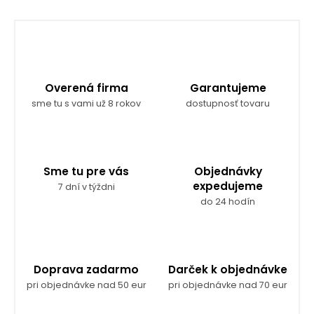
n
d
k
a
c
o
i
v
e
a
p
r
n
Overená firma
Garantujeme
v
i
sme tu s vami už 8 rokov
dostupnosť tovaru
k
e
y
v
ý
p
Sme tu pre vás
Objednávky
i
expedujeme
7 dní v týždni
s
do 24 hodín
u
Doprava zadarmo
Darček k objednávke
pri objednávke nad 50 eur
pri objednávke nad 70 eur