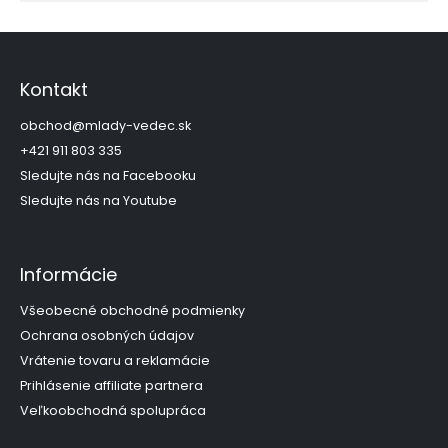
Z
á
p
Kontakt
ä
t
obchod
@
mlady-vedec.sk
i
+421 911 803 335
e
Sledujte nás na Facebooku
Sledujte nás na Youtube
Informácie
Všeobecné obchodné podmienky
Ochrana osobných údajov
Vrátenie tovaru a reklamácie
Prihlásenie affiliate partnera
Veľkoobchodná spolupráca