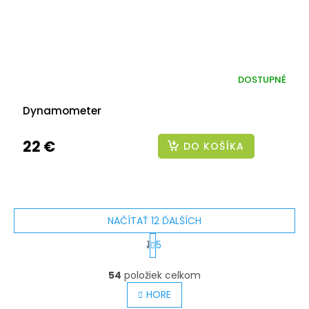
DOSTUPNÉ
Dynamometer
22 €
DO KOŠÍKA
NAČÍTAŤ 12 ĎALŠÍCH
S
1
5
t
O
v
54
položiek celkom
r
l
á
HORE
á