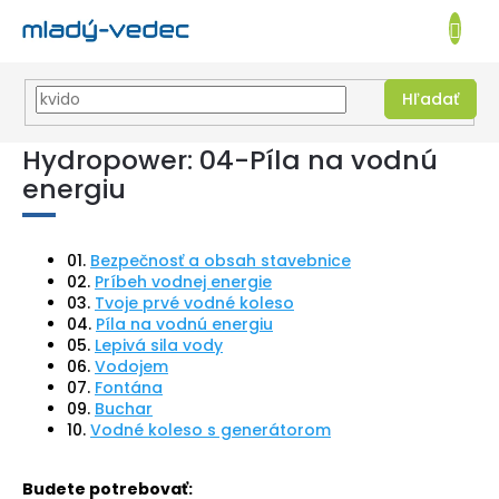
EUR
NÁKUPN
KOŠÍK
Hľadať
Prejsť
Hydropower: 04-Píla na vodnú
na
obsah
energiu
01.
Bezpečnosť a obsah stavebnice
02.
Príbeh vodnej energie
03.
Tvoje prvé vodné koleso
04.
Píla na vodnú energiu
05.
Lepivá sila vody
06.
Vodojem
07.
Fontána
09.
Buchar
10.
Vodné koleso s generátorom
Budete potrebovať: