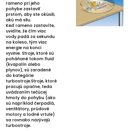
rameno pri jeho
pohybe zastaviť
prstom, aby ste okúsili,
akú má silu.
Keď rameno zastavíte,
uvidíte, že čím viac
vody padá za sekundu
na koleso, tým viac
energie na konci
vyvinie. Stroje, ktoré sú
poháňané tokom fluid
(kvapalín alebo
plynov), sú zaradené
do kategórie
turbostroje.Stroje, ktoré
pracujú opačne, teda
uvádzaním tečúcej
hmoty do pohybu (ako
sú napríklad čerpadlá,
ventilátory, prúdové
motory a lodné vrtule)
sa rovnako nazývajú
turbostroje.