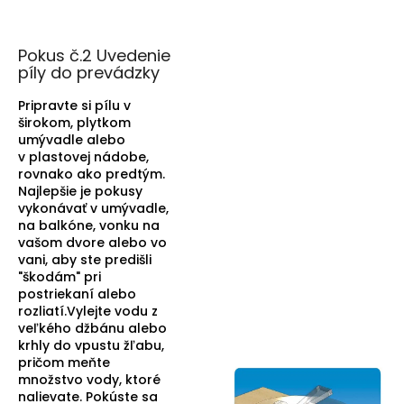
Pokus č.2 Uvedenie
píly do prevádzky
Pripravte si pílu v
širokom, plytkom
umývadle alebo
v plastovej nádobe,
rovnako ako predtým.
Najlepšie je pokusy
vykonávať v umývadle,
na balkóne, vonku na
vašom dvore alebo vo
vani, aby ste predišli
"škodám" pri
postriekaní alebo
rozliatí.Vylejte vodu z
veľkého džbánu alebo
krhly do vpustu žľabu,
pričom meňte
množstvo vody, ktoré
nalievate. Pokúste sa