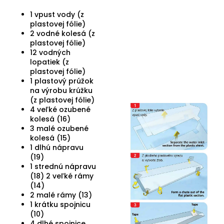
1 vpust vody (z
plastovej fólie)
2 vodné kolesá (z
plastovej fólie)
12 vodných
lopatiek (z
plastovej fólie)
1 plastový prúžok
na výrobu krúžku
(z plastovej fólie)
4 veľké ozubené
kolesá (16)
3 malé ozubené
kolesá (15)
1 dlhú nápravu
(19)
1 strednú nápravu
(18) 2 veľké rámy
(14)
2 malé rámy (13)
1 krátku spojnicu
(10)
4 dlhé spojnice