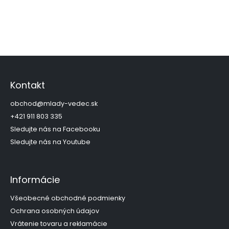
Z
á
p
Kontakt
ä
t
obchod
@
mlady-vedec.sk
i
+421 911 803 335
e
Sledujte nás na Facebooku
Sledujte nás na Youtube
Informácie
Všeobecné obchodné podmienky
Ochrana osobných údajov
Vrátenie tovaru a reklamácie