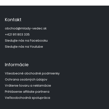
Z
á
p
Kontakt
ä
t
obchod
@
mlady-vedec.sk
i
+421 911 803 335
e
Sledujte nás na Facebooku
Sledujte nás na Youtube
Informácie
Všeobecné obchodné podmienky
Ochrana osobných údajov
Vrátenie tovaru a reklamácie
Prihlásenie affiliate partnera
Veľkoobchodná spolupráca