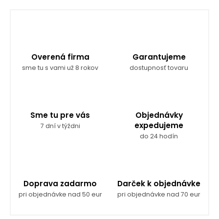
v
l
á
d
a
c
Overená firma
Garantujeme
i
e
sme tu s vami už 8 rokov
dostupnosť tovaru
p
r
v
k
y
Sme tu pre vás
Objednávky
v
expedujeme
7 dní v týždni
ý
do 24 hodín
p
i
s
u
Doprava zadarmo
Darček k objednávke
pri objednávke nad 50 eur
pri objednávke nad 70 eur