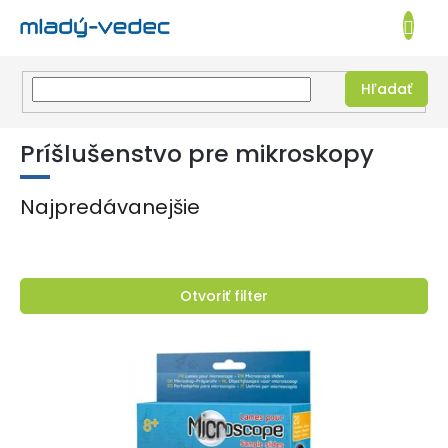
EUR
NÁKUPN
KOŠÍK
Hľadať
Prejsť
na
Príšlušenstvo pre mikroskopy
obsah
Najpredávanejšie
Otvoriť filter
V
ý
p
i
s