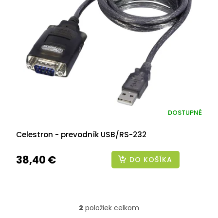
DOSTUPNÉ
Celestron - prevodník USB/RS-232
38,40 €
DO KOŠÍKA
2
položiek celkom
O