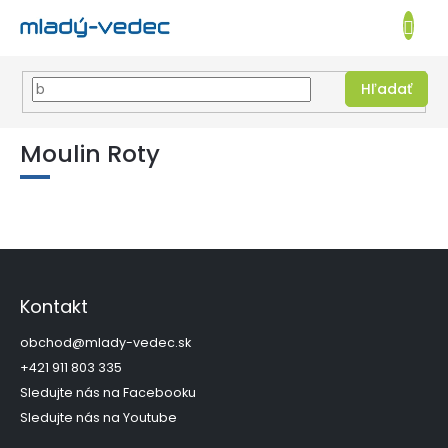
EUR
NÁKUPN
KOŠÍK
Hľadať
Prejsť
na
Moulin Roty
obsah
Z
á
p
Kontakt
ä
t
obchod
@
mlady-vedec.sk
i
+421 911 803 335
e
Sledujte nás na Facebooku
Sledujte nás na Youtube