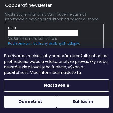
Odoberať newsletter
Vložte svoj e-mail a my Vám budeme zasielať
informácie o nových produktoch na našom e-shope.
Email
Vložením emailu súhlasíte s
Podmienkami ochrany osobných údajov.
PRIHLÁSIŤ SA
Používame cookies, aby sme Vám umožnili pohodlné
prehliadanie webu a vďaka analýze prevádzky webu
neustále zlepšovali jeho funkcie, výkon a
použiteľnosť. Viac informácií nájdete
tu
.
Copyright 2026
mlady-vedec.sk
. Všetky práva
vyhradené.
Upraviť nastavenie cookies
Nastavenie
Grafický návrh vytvořil a na Shoptet implementoval
Tomáš
Hlad
a
techka s.r.o.
Odmietnuť
Súhlasím
Vytvoril Shoptet