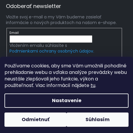
Odoberať newsletter
Vložte svoj e-mail a my Vám budeme zasielať
informácie o nových produktoch na našom e-shope.
Email
Vložením emailu súhlasíte s
Podmienkami ochrany osobných údajov.
PRIHLÁSIŤ SA
Používame cookies, aby sme Vám umožnili pohodlné
prehliadanie webu a vďaka analýze prevádzky webu
neustále zlepšovali jeho funkcie, výkon a
použiteľnosť. Viac informácií nájdete
tu
.
Copyright 2026
mlady-vedec.sk
. Všetky práva
vyhradené.
Upraviť nastavenie cookies
Nastavenie
Grafický návrh vytvořil a na Shoptet implementoval
Tomáš
Hlad
a
techka s.r.o.
Odmietnuť
Súhlasím
Vytvoril Shoptet