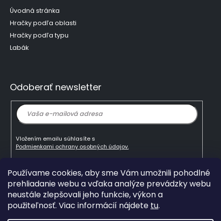
Úvodná stránka
Hračky podľa oblasti
Hračky podľa typu
Labák
Odoberať newsletter
Vložením emailu súhlasíte s
Podmienkami ochrany osobných údajov.
Používame cookies, aby sme Vám umožnili pohodlné
Prihlásiť
prehliadanie webu a vďaka analýze prevádzky webu
sa
neustále zlepšovali jeho funkcie, výkon a
použiteľnosť. Viac informácií nájdete
tu
.
Copyright 2026
mlady-vedec.sk
. Všetky práva
vyhradené.
Upraviť nastavenie cookies