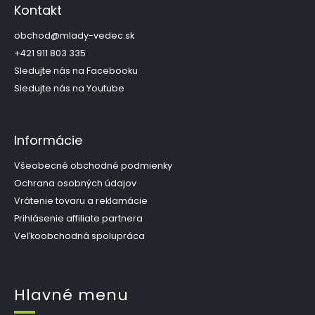
p
c
Kontakt
i
ä
e
t
obchod
@
mlady-vedec.sk
p
i
+421 911 803 335
r
e
Sledujte nás na Facebooku
v
k
Sledujte nás na Youtube
y
v
ý
Informácie
p
i
s
Všeobecné obchodné podmienky
u
Ochrana osobných údajov
Vrátenie tovaru a reklamácie
Prihlásenie affiliate partnera
Veľkoobchodná spolupráca
Hlavné menu