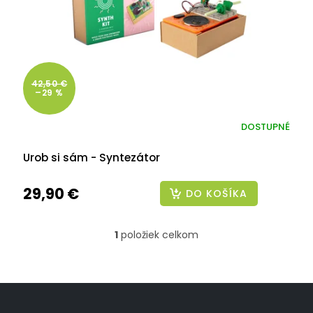
r
o
d
u
k
t
42,50 €
–29 %
o
v
DOSTUPNÉ
Urob si sám - Syntezátor
29,90 €
DO KOŠÍKA
1
položiek celkom
O
v
l
á
Z
d
á
a