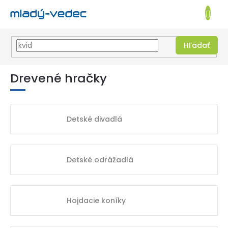
EUR
NÁKUPN
KOŠÍK
Hľadať
Prejsť
na
Drevené hračky
obsah
Detské divadlá
Detské odrážadlá
Hojdacie koníky