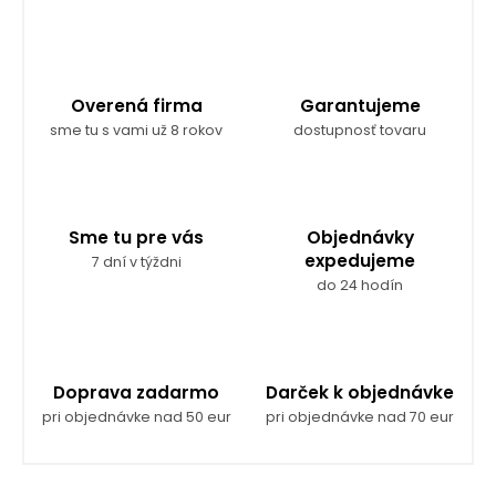
k
c
o
i
v
e
a
p
r
n
Overená firma
Garantujeme
v
i
sme tu s vami už 8 rokov
dostupnosť tovaru
k
e
y
v
ý
p
Sme tu pre vás
Objednávky
i
expedujeme
7 dní v týždni
s
do 24 hodín
u
Doprava zadarmo
Darček k objednávke
pri objednávke nad 50 eur
pri objednávke nad 70 eur