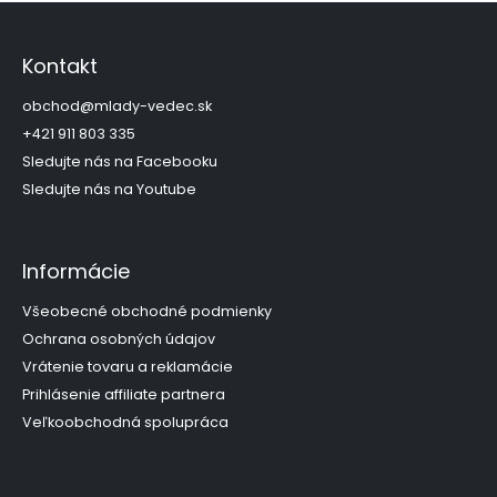
Z
á
p
Kontakt
ä
t
obchod
@
mlady-vedec.sk
i
+421 911 803 335
e
Sledujte nás na Facebooku
Sledujte nás na Youtube
Informácie
Všeobecné obchodné podmienky
Ochrana osobných údajov
Vrátenie tovaru a reklamácie
Prihlásenie affiliate partnera
Veľkoobchodná spolupráca