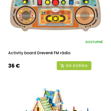
o
d
u
k
t
o
v
DOSTUPNÉ
Activity board Drevené FM rádio
36 €
DO KOŠÍKA