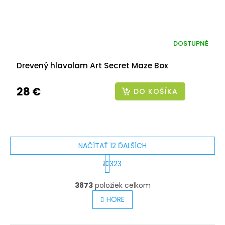
DOSTUPNÉ
Drevený hlavolam Art Secret Maze Box
28 €
DO KOŠÍKA
NAČÍTAŤ 12 ĎALŠÍCH
S
1
323
t
O
v
3873
položiek celkom
r
l
á
HORE
á
n
d
a