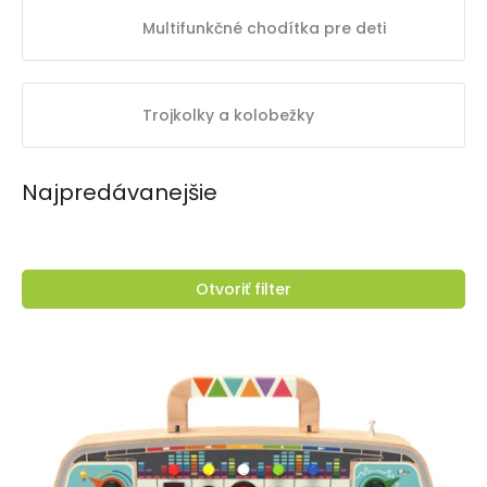
Multifunkčné chodítka pre deti
Trojkolky a kolobežky
Najpredávanejšie
Otvoriť filter
V
ý
p
i
s
p
r