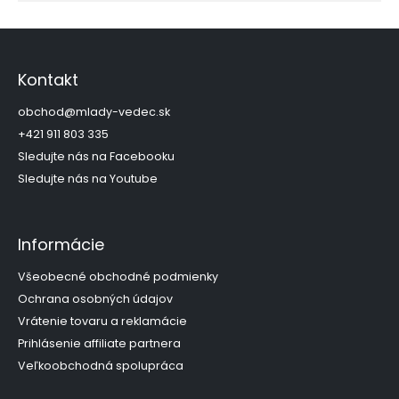
Z
á
p
Kontakt
ä
t
obchod
@
mlady-vedec.sk
i
+421 911 803 335
e
Sledujte nás na Facebooku
Sledujte nás na Youtube
Informácie
Všeobecné obchodné podmienky
Ochrana osobných údajov
Vrátenie tovaru a reklamácie
Prihlásenie affiliate partnera
Veľkoobchodná spolupráca