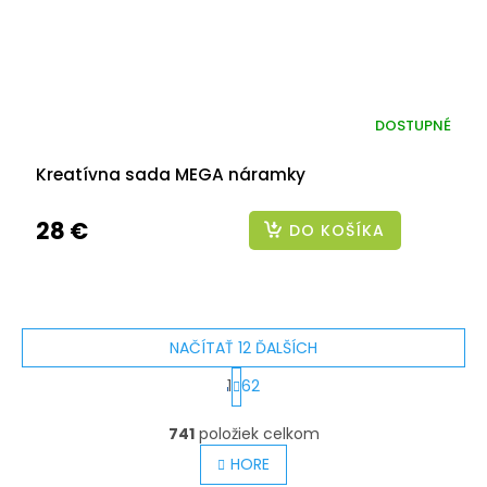
DOSTUPNÉ
Kreatívna sada MEGA náramky
28 €
DO KOŠÍKA
NAČÍTAŤ 12 ĎALŠÍCH
S
1
62
t
O
v
741
položiek celkom
r
l
á
HORE
á