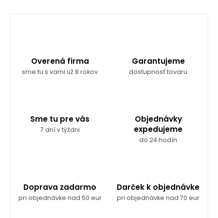
n
d
k
a
c
o
i
v
e
a
p
r
n
Overená firma
Garantujeme
v
i
sme tu s vami už 8 rokov
dostupnosť tovaru
k
e
y
v
ý
p
Sme tu pre vás
Objednávky
i
expedujeme
7 dní v týždni
s
do 24 hodín
u
Doprava zadarmo
Darček k objednávke
pri objednávke nad 50 eur
pri objednávke nad 70 eur