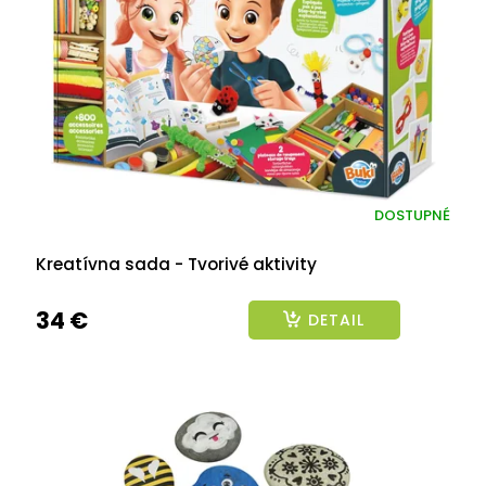
p
r
o
d
u
k
t
o
v
DOSTUPNÉ
Kreatívna sada - Tvorivé aktivity
34 €
DETAIL