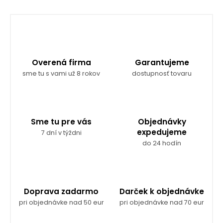
n
d
k
a
c
o
i
v
e
a
p
r
n
Overená firma
Garantujeme
v
i
sme tu s vami už 8 rokov
dostupnosť tovaru
k
e
y
v
ý
p
Sme tu pre vás
Objednávky
i
expedujeme
7 dní v týždni
s
do 24 hodín
u
Doprava zadarmo
Darček k objednávke
pri objednávke nad 50 eur
pri objednávke nad 70 eur