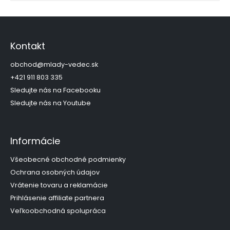
Z
á
p
Kontakt
ä
t
obchod
@
mlady-vedec.sk
i
+421 911 803 335
e
Sledujte nás na Facebooku
Sledujte nás na Youtube
Informácie
Všeobecné obchodné podmienky
Ochrana osobných údajov
Vrátenie tovaru a reklamácie
Prihlásenie affiliate partnera
Veľkoobchodná spolupráca