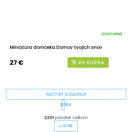
DOSTUPNÉ
Miniatúra domčeka Domov tvojich snov
27 €
DO KOŠÍKA
NAČÍTAŤ 12 ĎALŠÍCH
S
1
184
t
O
v
2201
položiek celkom
r
l
á
HORE
á