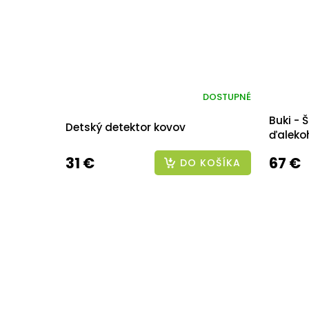
DOSTUPNÉ
Buki -
Detský detektor kovov
ďaleko
31 €
67 €
DO KOŠÍKA