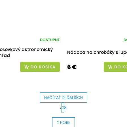
DOSTUPNÉ
D
 Šošovkový astronomický
Nádoba na chrobáky s lup
hľad
6 €
DO KOŠÍKA
DO K
NAČÍTAŤ 12 ĎALŠÍCH
S
1
8
O
t
v
r
HORE
l