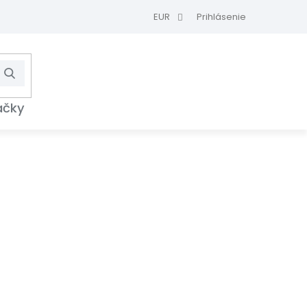
EUR
Prihlásenie
Hľadať
NÁKUPNÝ
KOŠÍK
ačky