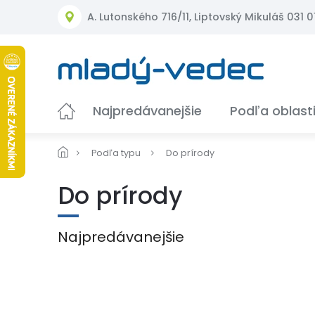
Prejsť
A. Lutonského 716/11, Liptovský Mikuláš 031 01
na
obsah
Najpredávanejšie
Podľa oblast
Podľa typu
Do prírody
Do prírody
Najpredávanejšie