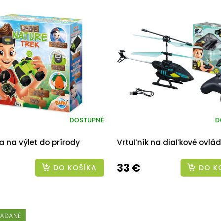
DOSTUPNÉ
D
 na výlet do prírody
Vrtuľník na diaľkové ovlá
33 €
DO KOŠÍKA
DO K
ŽIADANÉ