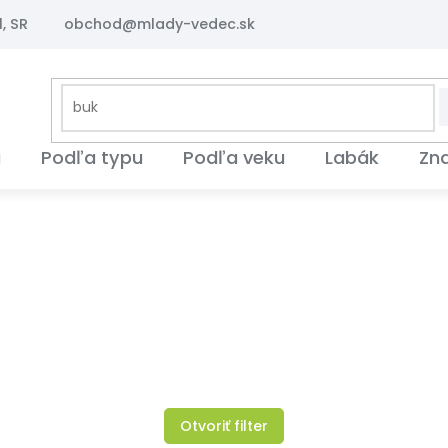
, SR
obchod@mlady-vedec.sk
i
Podľa typu
Podľa veku
Labák
Zn
Otvoriť filter