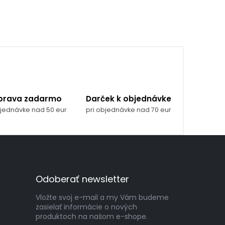
prava zadarmo
Darček k objednávke
bjednávke nad 50 eur
pri objednávke nad 70 eur
Odoberať newsletter
Vložte svoj e-mail a my Vám budeme
zasielať informácie o nových
produktoch na našom e-shope.