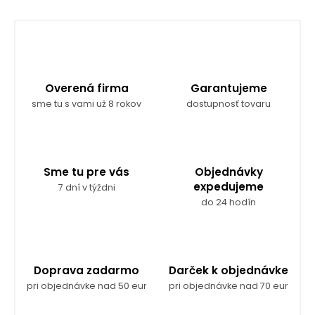
n
d
k
a
c
o
i
v
e
a
p
r
n
Overená firma
Garantujeme
v
i
sme tu s vami už 8 rokov
dostupnosť tovaru
k
e
y
v
ý
p
Sme tu pre vás
Objednávky
i
expedujeme
7 dní v týždni
s
do 24 hodín
u
Doprava zadarmo
Darček k objednávke
pri objednávke nad 50 eur
pri objednávke nad 70 eur