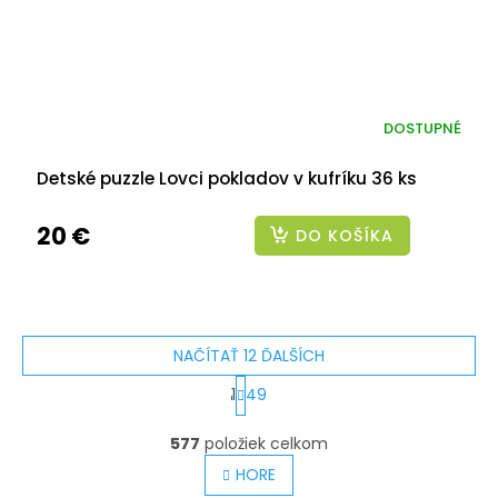
DOSTUPNÉ
Detské puzzle Lovci pokladov v kufríku 36 ks
20 €
DO KOŠÍKA
NAČÍTAŤ 12 ĎALŠÍCH
S
1
49
t
O
v
577
položiek celkom
r
l
á
HORE
á