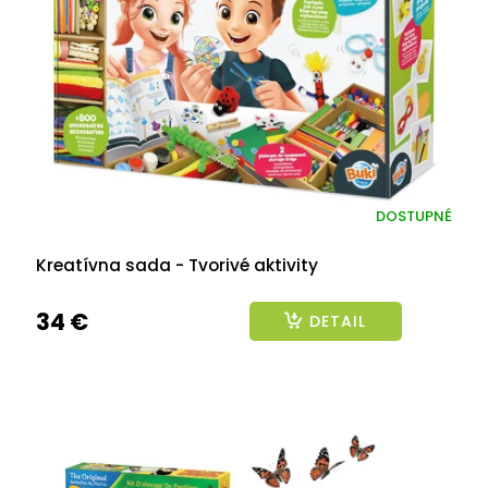
p
r
o
d
u
k
t
o
v
DOSTUPNÉ
Kreatívna sada - Tvorivé aktivity
34 €
DETAIL