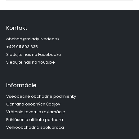
Z
á
p
Kontakt
ä
t
obchod
@
mlady-vedec.sk
i
+421 911 803 335
e
Sledujte nás na Facebooku
Sledujte nás na Youtube
Informácie
Všeobecné obchodné podmienky
Ochrana osobných údajov
Vrátenie tovaru a reklamácie
Prihlásenie affiliate partnera
Veľkoobchodná spolupráca