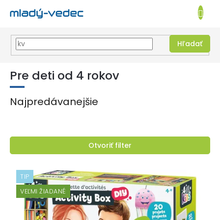
EUR
NÁKUPN
KOŠÍK
Hľadať
Prejsť
na
Pre deti od 4 rokov
obsah
Najpredávanejšie
Otvoriť filter
V
ý
TIP
p
VEĽMI ŽIADANÉ
i
s