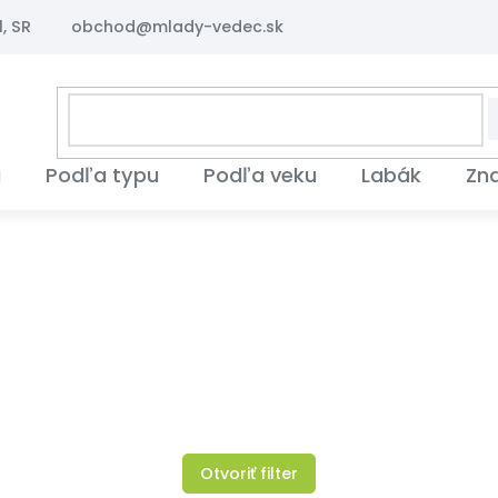
, SR
obchod@mlady-vedec.sk
i
Podľa typu
Podľa veku
Labák
Zn
Otvoriť filter