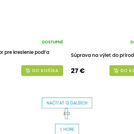
DOSTUPNÉ
D
or pre kreslenie podľa
Súprava na výlet do príro
27 €
DO KOŠÍKA
DO K
NAČÍTAŤ 12 ĎALŠÍCH
S
1
3
O
t
v
r
HORE
l