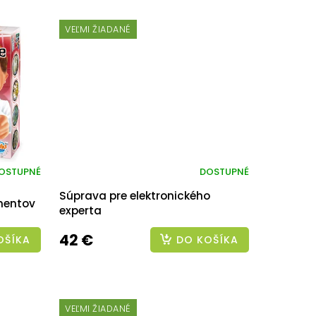
VEĽMI ŽIADANÉ
OSTUPNÉ
DOSTUPNÉ
Súprava pre elektronického
imentov
experta
42 €
OŠÍKA
DO KOŠÍKA
VEĽMI ŽIADANÉ