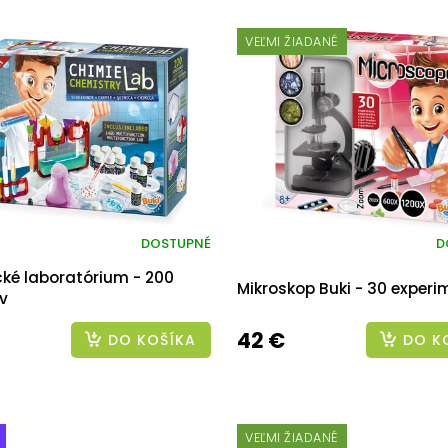
VEĽMI ŽIADANÉ
DOSTUPNÉ
D
ké laboratórium - 200
Mikroskop Buki - 30 exper
v
42 €
DO KOŠÍKA
DO K
VEĽMI ŽIADANÉ