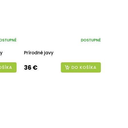
OSTUPNÉ
DOSTUPNÉ
dy
Prírodné javy
36 €
OŠÍKA
DO KOŠÍKA