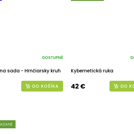
DOSTUPNÉ
D
na sada - Hrnčiarsky kruh
Kybernetická ruka
42 €
DO KOŠÍKA
DO K
ŽIADANÉ