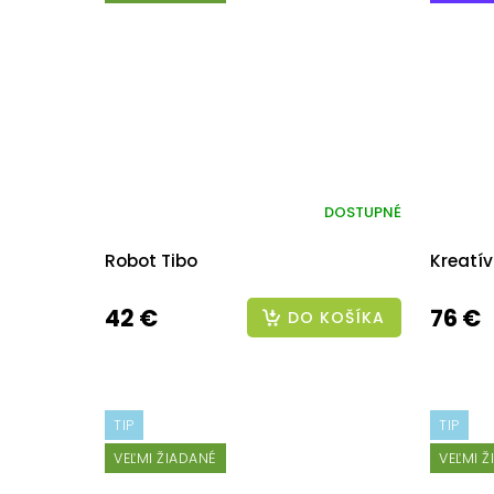
DOSTUPNÉ
Robot Tibo
Kreatív
42 €
76 €
DO KOŠÍKA
TIP
TIP
VEĽMI ŽIADANÉ
VEĽMI 