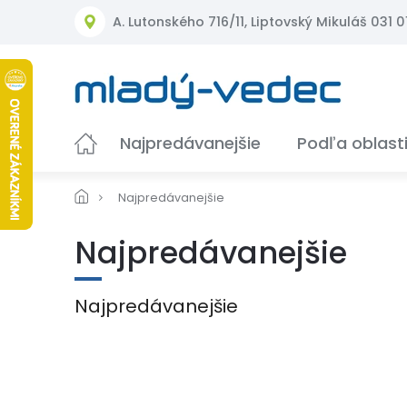
Prejsť
A. Lutonského 716/11, Liptovský Mikuláš 031 01
na
obsah
Najpredávanejšie
Podľa oblast
Najpredávanejšie
Najpredávanejšie
Najpredávanejšie