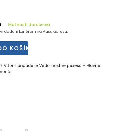
6
Možnosti doručenia
ri dodaní kuriérom na Vašu adresu.
DO KOŠÍKA
u? V tom prípade je Vedomostné pexeso – Hlavné
vorené.