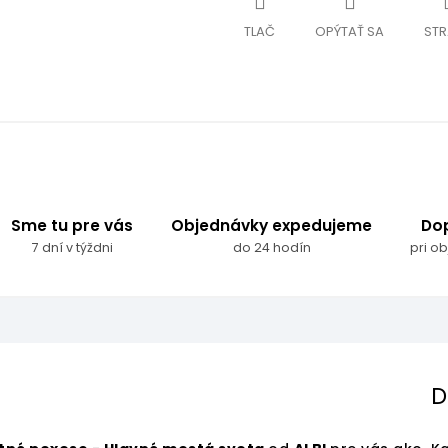
TLAČ
OPÝTAŤ SA
STR
Sme tu pre vás
Objednávky expedujeme
Do
7 dní v týždni
do 24 hodín
pri o
D