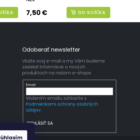
7,50 €
OŠÍKA
DO KOŠÍKA
Odoberať newsletter
Vložte svoj e-mail a my Vám budeme
zasielať informácie o nových
produktoch na našom e-shope.
Email
Vložením emailu súhlasíte s
Podmienkami ochrany osobných
údajov.
PRIHLÁSIŤ SA
Súhlasím