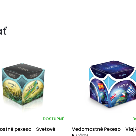
ať
DOSTUPNÉ
D
stné pexeso - Svetové
Vedomostné Pexeso - Vlaj
Európy