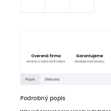
Overená firma
Garantujeme
sme tu s vami už 8 rokov
dostupnosť tovaru
Popis
Diskusia
Podrobný popis