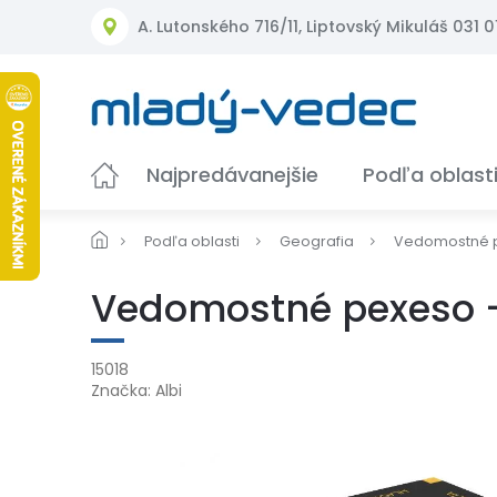
Prejsť
A. Lutonského 716/11, Liptovský Mikuláš 031 01
na
obsah
Najpredávanejšie
Podľa oblast
Podľa oblasti
Geografia
Vedomostné p
Vedomostné pexeso -
15018
Značka:
Albi