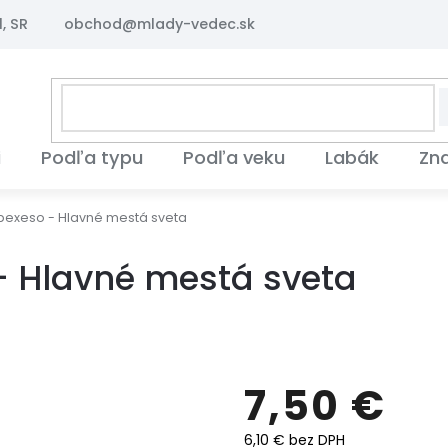
, SR
obchod@mlady-vedec.sk
i
Podľa typu
Podľa veku
Labák
Zn
exeso - Hlavné mestá sveta
 Hlavné mestá sveta
7,50 €
6,10 € bez DPH