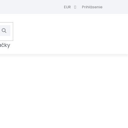
EUR
Prihlásenie
Hľadať
NÁKUPNÝ
KOŠÍK
ačky