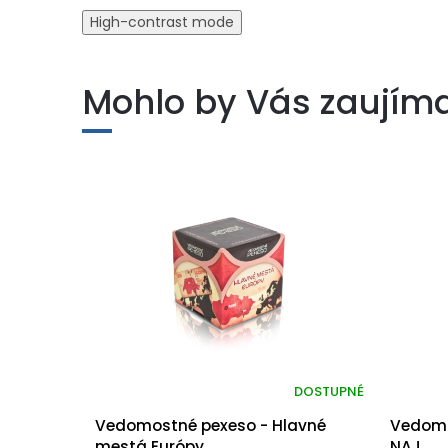
High-contrast mode
Mohlo by Vás zaujím
DOSTUPNÉ
Vedomostné pexeso - Hlavné
Vedomo
mestá Európy
NAJ