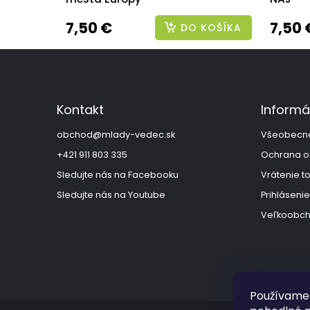
7,50 €
7,50 
DO KOŠÍKA
Z
á
p
ä
Kontakt
Informá
t
i
obchod
@
mlady-vedec.sk
Všeobecn
e
+421 911 803 335
Ochrana o
Sledujte nás na Facebooku
Vrátenie t
Sledujte nás na Youtube
Prihlásenie
Veľkoobch
Používame 