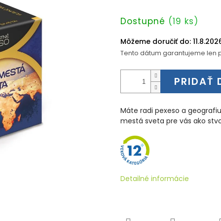
Jednotková
Dostupné
(19 ks)
cena:
Môžeme doručiť do:
11.8.202
Tento dátum garantujeme len p
PRIDAŤ 
Máte radi pexeso a geografi
mestá sveta pre vás ako st
Detailné informácie