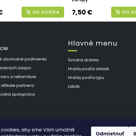
€
7,50 €
DO KOŠÍKA
DO K
Hlavné menu
cie
é obchodné podmienky
Úvodná stránka
sobných údajov
Hračky podľa oblasti
ovaru a reklamácie
Hračky podľa typu
 affiliate partnera
Labák
odná spolupráca
cookies, aby sme Vám umožnili
Odmietnuť