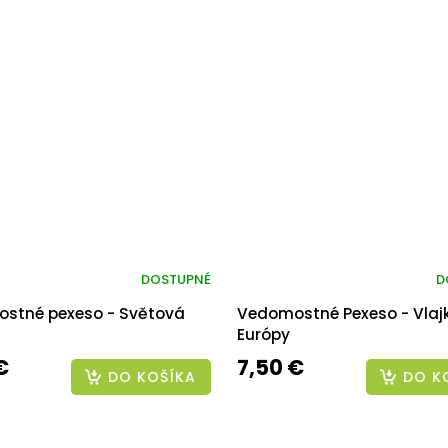
DOSTUPNÉ
D
stné pexeso - Světová
Vedomostné Pexeso - Vlaj
Európy
€
7,50 €
DO KOŠÍKA
DO K