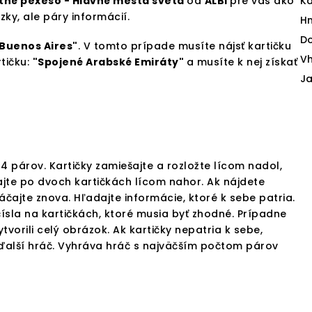
né pexeso - Hlavné mestá sveta
od
ALBI
pre vás ako
Ka
ky, ale páry informácií.
H
D
Buenos Aires"
. V tomto prípade musíte nájsť kartičku
V
tičku:
"Spojené Arabské Emiráty"
a musíte k nej získať
Ja
4 párov. Kartičky zamiešajte a rozložte lícom nadol,
ajte po dvoch kartičkách lícom nahor. Ak nájdete
táčajte znova. Hľadajte informácie, ktoré k sebe patria.
 si čísla na kartičkách, ktoré musia byť zhodné. Prípadne
ytvorili celý obrázok. Ak kartičky nepatria k sebe,
 ďalší hráč. Vyhráva hráč s najväčším počtom párov