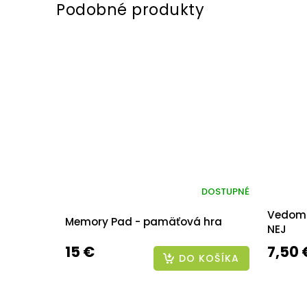
DOSTUPNÉ
Vedomo
Memory Pad - pamäťová hra
NEJ
15 €
7,50 
DO KOŠÍKA