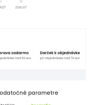
ÁŽIŤ
ZDIEĽAŤ
prava zadarmo
Darček k objednávke
bjednávke nad 50 eur
pri objednávke nad 70 eur
odatočné parametre