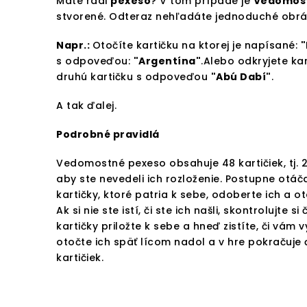
Máte radi
pexeso
? V tom prípade je
Vedomost
stvorené. Odteraz nehľadáte jednoduché obráz
Napr.:
Otočíte kartičku na ktorej je napísané:
"
s odpoveďou:
"Argentína"
.Alebo odkryjete kar
druhú kartičku s odpoveďou
"Abú Dabí"
.
A tak ďalej.
Podrobné pravidlá
Vedomostné pexeso obsahuje 48 kartičiek, tj. 2
aby ste nevedeli ich rozloženie. Postupne otáč
kartičky, ktoré patria k sebe, odoberte ich a o
Ak si nie ste istí, či ste ich našli, skontrolujte
kartičky priložte k sebe a hneď zistíte, či vám v
otočte ich späť lícom nadol a v hre pokračuje
kartičiek.