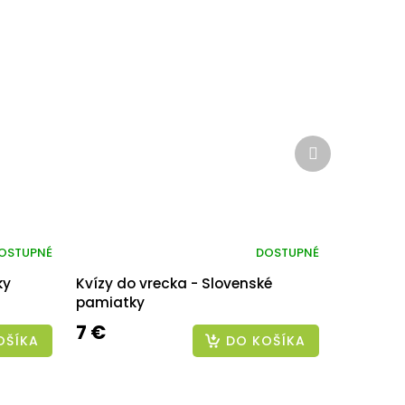
Ďalší
produkt
OSTUPNÉ
DOSTUPNÉ
ky
Kvízy do vrecka - Slovenské
pamiatky
7 €
OŠÍKA
DO KOŠÍKA