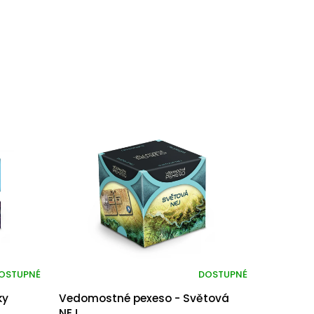
OSTUPNÉ
DOSTUPNÉ
ky
Vedomostné pexeso - Světová
NEJ