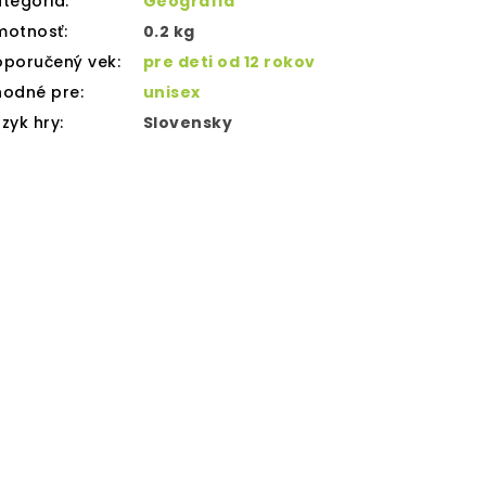
tegória
:
Geografia
motnosť
:
0.2 kg
oporučený vek
:
pre deti od 12 rokov
hodné pre
:
unisex
zyk hry
:
Slovensky