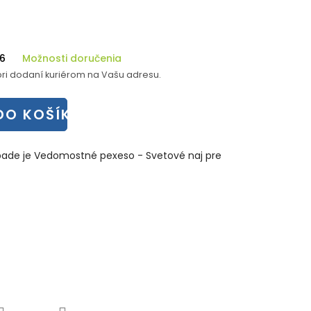
26
Možnosti doručenia
ri dodaní kuriérom na Vašu adresu.
DO KOŠÍKA
pade je Vedomostné pexeso - Svetové naj pre