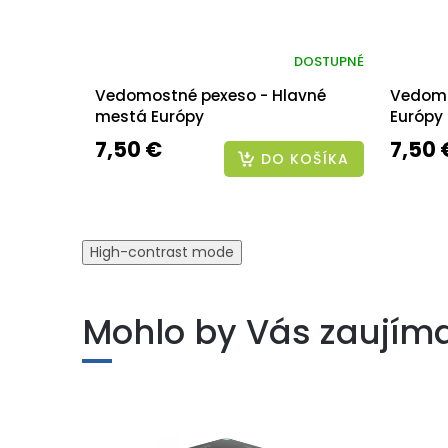
DOSTUPNÉ
Vedomostné pexeso - Hlavné
Vedomo
mestá Európy
Európy
7,50 €
7,50 
DO KOŠÍKA
High-contrast mode
Mohlo by Vás zaujím