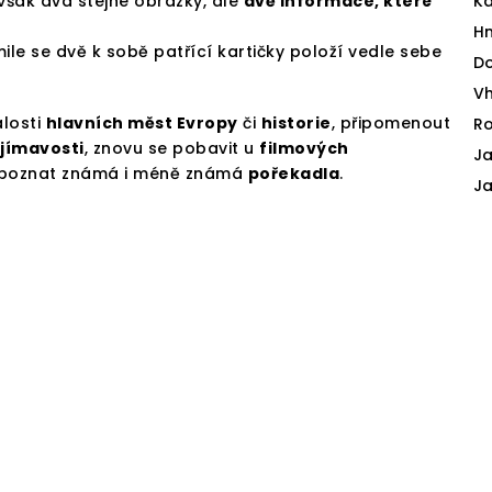
 však dva stejné obrázky, ale
dvě informace, které
Ka
H
mile se dvě k sobě patřící kartičky položí vedle sebe
D
V
losti
hlavních měst Evropy
či
historie
, připomenout
Ro
jímavosti
, znovu se pobavit u
filmových
J
poznat známá i méně známá
pořekadla
.
Ja