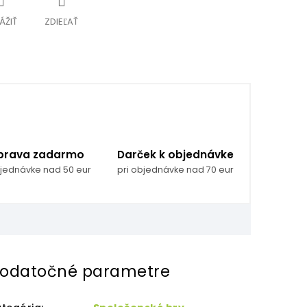
ÁŽIŤ
ZDIEĽAŤ
prava zadarmo
Darček k objednávke
bjednávke nad 50 eur
pri objednávke nad 70 eur
odatočné parametre