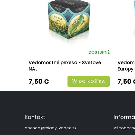
DOSTUPNÉ
Vedomostné pexeso - Svetové
Vedomo
NAJ
Európy
7,50 €
7,50 
DO KOŠÍKA
Z
á
p
ä
Kontakt
Informá
t
i
obchod
@
mlady-vedec.sk
Všeobecn
e