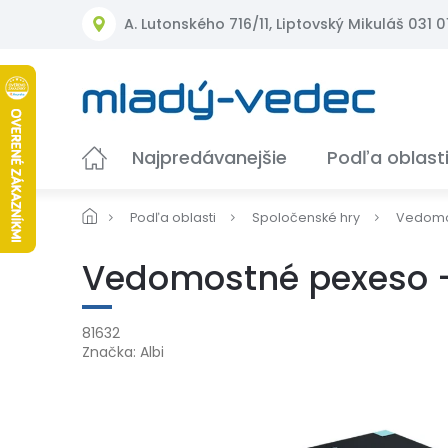
Prejsť
A. Lutonského 716/11, Liptovský Mikuláš 031 01
na
obsah
Najpredávanejšie
Podľa oblast
Podľa oblasti
Spoločenské hry
Vedomos
Vedomostné pexeso -
81632
Značka:
Albi