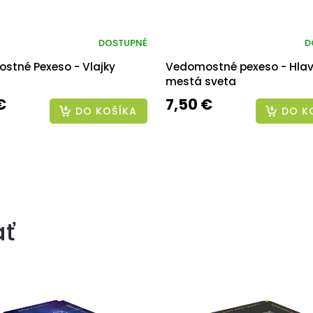
DOSTUPNÉ
D
stné Pexeso - Vlajky
Vedomostné pexeso - Hla
mestá sveta
€
7,50 €
DO KOŠÍKA
DO K
ať