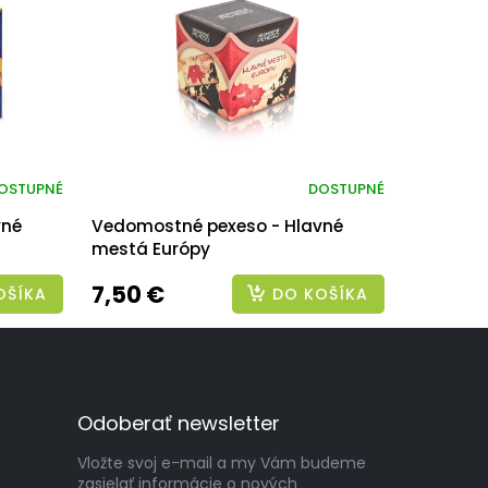
OSTUPNÉ
DOSTUPNÉ
vné
Vedomostné pexeso - Hlavné
mestá Európy
7,50 €
OŠÍKA
DO KOŠÍKA
Odoberať newsletter
Vložte svoj e-mail a my Vám budeme
zasielať informácie o nových