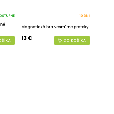
OSTUPNÉ
10 DNÍ
vné
Magnetická hra vesmírne preteky
13 €
OŠÍKA
DO KOŠÍKA