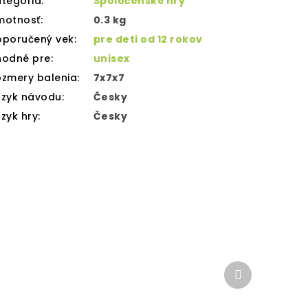
tegória
:
Spoločenské hry
motnosť
:
0.3 kg
oporučený vek
:
pre deti od 12 rokov
hodné pre
:
unisex
zmery balenia
:
7x7x7
azyk návodu
:
Česky
zyk hry
:
Česky
Ďalší
produkt