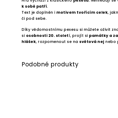
Hra vychází z klasického
pexesa
. Nehledají se
k sobě patří
.
Text je doplněn i
motivem tvořícím celek
, jak
či pod sebe.
Díky vědomostnímu pexesu si můžete oživit zna
si
osobnosti 20. stolet
í, projít si
památky a za
hlášek
, rozpomenout se na
světová nej
nebo 