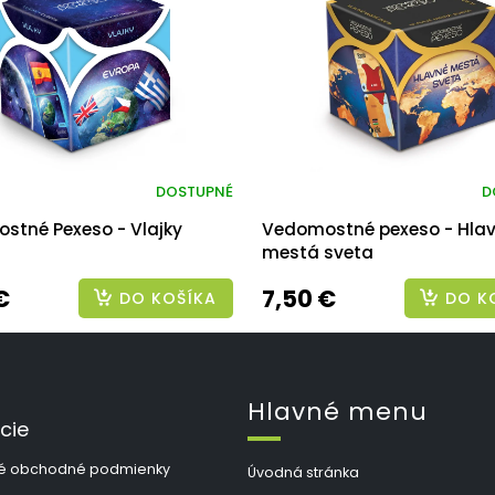
DOSTUPNÉ
D
stné Pexeso - Vlajky
Vedomostné pexeso - Hla
mestá sveta
€
7,50 €
DO KOŠÍKA
DO K
Hlavné menu
cie
é obchodné podmienky
Úvodná stránka