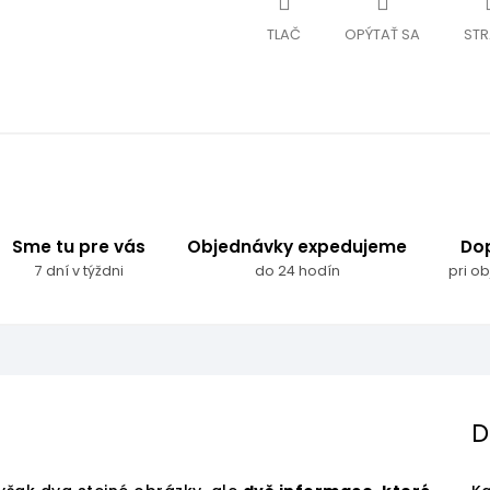
TLAČ
OPÝTAŤ SA
STR
Sme tu pre vás
Objednávky expedujeme
Do
7 dní v týždni
do 24 hodín
pri o
D