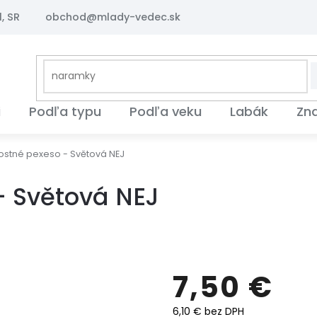
, SR
obchod@mlady-vedec.sk
i
Podľa typu
Podľa veku
Labák
Zn
tné pexeso - Světová NEJ
 Světová NEJ
7,50 €
6,10 € bez DPH