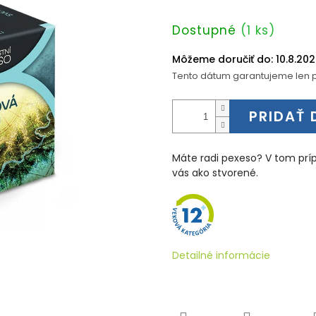
Jednotková
Dostupné
(1 ks)
cena:
Môžeme doručiť do:
10.8.20
Tento dátum garantujeme len p
PRIDAŤ 
Máte radi pexeso? V tom prí
vás ako stvorené.
Detailné informácie