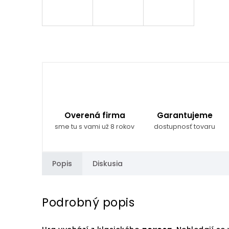
Overená firma
Garantujeme
sme tu s vami už 8 rokov
dostupnosť tovaru
Popis
Diskusia
Podrobný popis