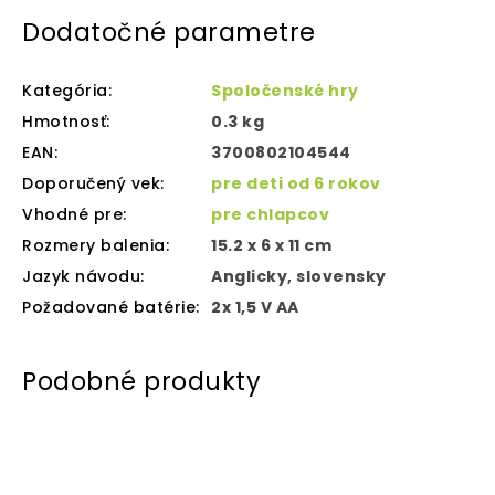
Dodatočné parametre
Kategória
:
Spoločenské hry
Hmotnosť
:
0.3 kg
EAN
:
3700802104544
Doporučený vek
:
pre deti od 6 rokov
Vhodné pre
:
pre chlapcov
Rozmery balenia
:
15.2 x 6 x 11 cm
Jazyk návodu
:
Anglicky, slovensky
Požadované batérie
:
2x 1,5 V AA