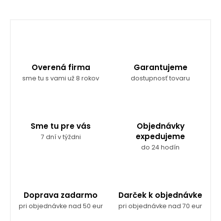
Overená firma
Garantujeme
sme tu s vami už 8 rokov
dostupnosť tovaru
Sme tu pre vás
Objednávky
expedujeme
7 dní v týždni
do 24 hodín
Doprava zadarmo
Darček k objednávke
pri objednávke nad 50 eur
pri objednávke nad 70 eur