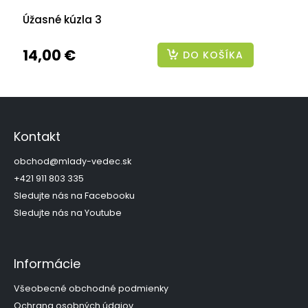
Úžasné kúzla 3
14,00 €
DO KOŠÍKA
Z
á
p
Kontakt
ä
t
obchod
@
mlady-vedec.sk
i
+421 911 803 335
e
Sledujte nás na Facebooku
Sledujte nás na Youtube
Informácie
Všeobecné obchodné podmienky
Ochrana osobných údajov