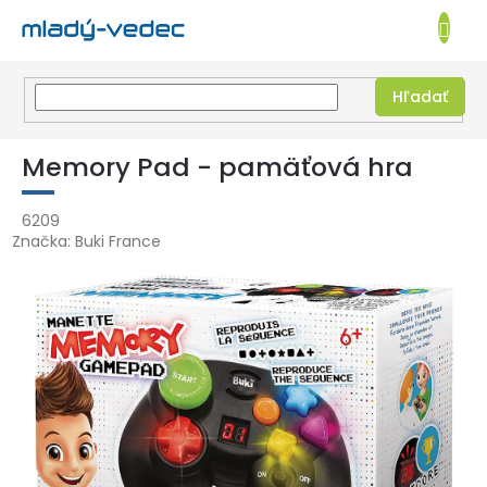
EUR
NÁKUPN
KOŠÍK
Hľadať
Prejsť
na
Memory Pad - pamäťová hra
obsah
6209
Značka:
Buki France