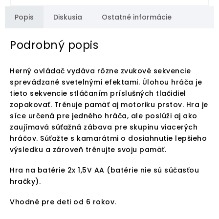
Popis
Diskusia
Ostatné informácie
Podrobný popis
Herný ovládač vydáva rôzne zvukové sekvencie
sprevádzané svetelnými efektami. Úlohou hráča je
tieto sekvencie stláčaním príslušných tlačidiel
zopakovať. Trénuje pamäť aj motoriku prstov. Hra je
síce určená pre jedného hráča, ale poslúži aj ako
zaujímavá súťažná zábava pre skupinu viacerých
hráčov. Súťažte s kamarátmi o dosiahnutie lepšieho
výsledku a zároveň trénujte svoju pamäť.
Hra na batérie 2x 1,5V AA (batérie nie sú súčasťou
hračky).
Vhodné pre deti od 6 rokov.