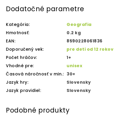
Dodatočné parametre
Kategória
:
Geografia
Hmotnosť
:
0.2 kg
EAN
:
8590228061836
Doporučený vek
:
pre deti od 12 rokov
Počet hráčov
:
1+
Vhodné pre
:
unisex
Časová náročnosť v min.
:
30+
Jazyk hry
:
Slovensky
Jazyk pravidiel
:
Slovensky