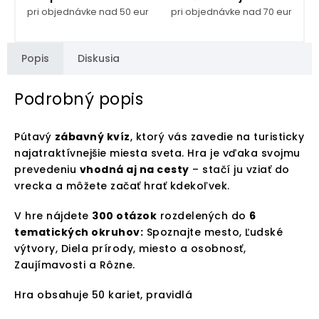
pri objednávke nad 50 eur
pri objednávke nad 70 eur
Popis
Diskusia
Podrobný popis
Pútavý
zábavný kvíz
, ktorý vás zavedie na turisticky
najatraktívnejšie miesta sveta. Hra je vďaka svojmu
prevedeniu
vhodná aj na cesty
– stačí ju vziať do
vrecka a môžete začať hrať kdekoľvek.
V hre nájdete
300 otázok
rozdelených do
6
tematických okruhov:
Spoznajte mesto, Ľudské
výtvory, Diela prírody, miesto a osobnosť,
Zaujímavosti a Rôzne.
Hra obsahuje 50 kariet, pravidlá