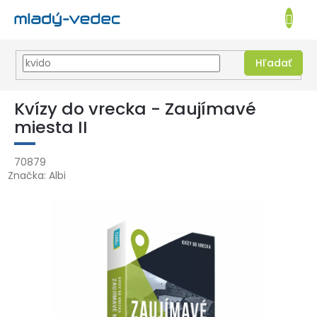
EUR
NÁKUPN
KOŠÍK
Hľadať
Prejsť
na
Kvízy do vrecka - Zaujímavé
obsah
miesta II
70879
Značka:
Albi