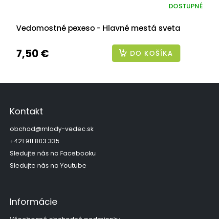
DOSTUPNÉ
Vedomostné pexeso - Hlavné mestá sveta
7,50 €
DO KOŠÍKA
Z
á
p
Kontakt
ä
t
obchod
@
mlady-vedec.sk
i
+421 911 803 335
e
Sledujte nás na Facebooku
Sledujte nás na Youtube
Informácie