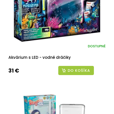
r
o
d
u
k
t
o
v
DOSTUPNÉ
Akvárium s LED - vodné dráčiky
31 €
DO KOŠÍKA