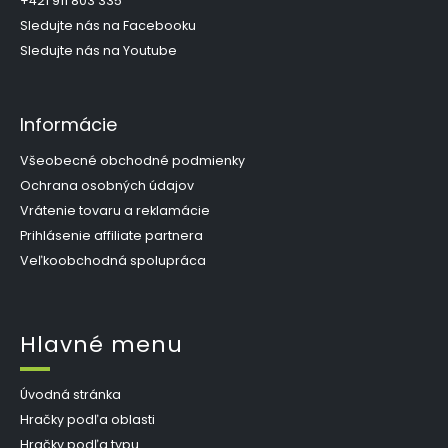
i
+421 911 803 335
r
e
Sledujte nás na Facebooku
v
k
Sledujte nás na Youtube
y
v
ý
Informácie
p
i
s
Všeobecné obchodné podmienky
u
Ochrana osobných údajov
Vrátenie tovaru a reklamácie
Prihlásenie affiliate partnera
Veľkoobchodná spolupráca
Hlavné menu
Úvodná stránka
Hračky podľa oblasti
Hračky podľa typu