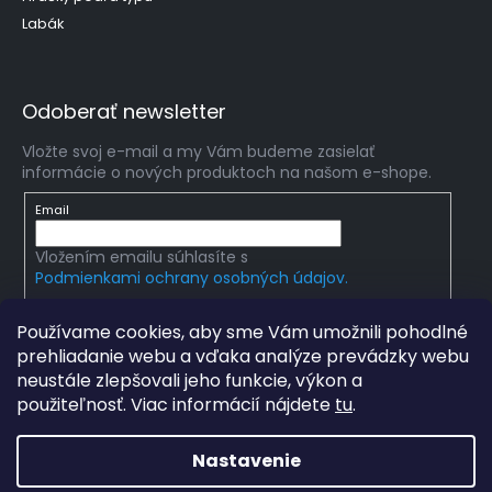
Labák
Odoberať newsletter
Vložte svoj e-mail a my Vám budeme zasielať
informácie o nových produktoch na našom e-shope.
Email
Vložením emailu súhlasíte s
Podmienkami ochrany osobných údajov.
PRIHLÁSIŤ SA
Používame cookies, aby sme Vám umožnili pohodlné
prehliadanie webu a vďaka analýze prevádzky webu
neustále zlepšovali jeho funkcie, výkon a
použiteľnosť. Viac informácií nájdete
tu
.
Copyright 2026
mlady-vedec.sk
. Všetky práva
vyhradené.
Upraviť nastavenie cookies
Nastavenie
Grafický návrh vytvořil a na Shoptet implementoval
Tomáš
Hlad
a
techka s.r.o.