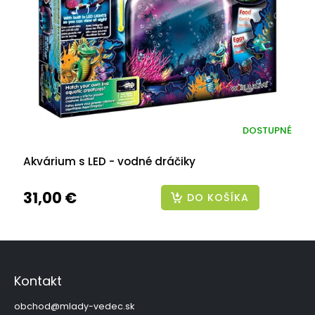
DOSTUPNÉ
Akvárium s LED - vodné dráčiky
31,00 €
DO KOŠÍKA
Z
á
p
Kontakt
ä
t
obchod
@
mlady-vedec.sk