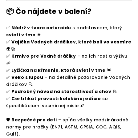
📦 Čo nájdete v balení?
✅
Nádrž v tvare asteroidu
s podstavcom, ktorý
svieti v tme
🌟
✅
Vajíčka Vodných dráčikov, ktoré boli vo vesmíre
🌍🚀
✅
Krmivo pre Vodné dráčiky
– na ich rast a výživu
🦐
✅
Lyžička na kŕmenie, ktorá svieti v tme
🌟
✅
Veko s lupou
– na detailné pozorovanie Vodných
dráčikov 🔍
✅
Podrobný návod na starostlivosť a chov
📝
✅
Certifikát pravosti kolekčnej edície
so
špecifikáciami vesmírnej misie 🌠
🛡
Bezpečné pre deti
– spĺňa všetky medzinárodné
normy pre hračky (EN71, ASTM, CPSIA, COC, AQIS,
Gulf).