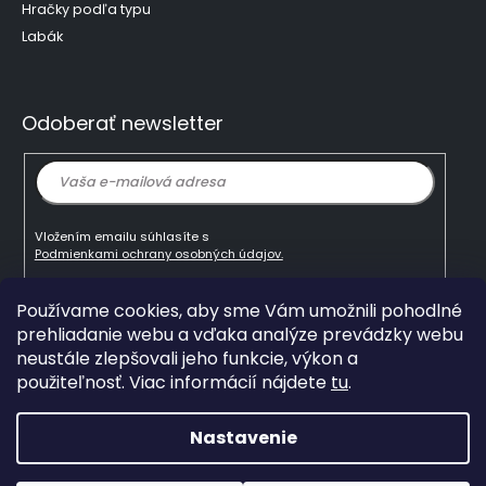
Hračky podľa typu
Labák
Odoberať newsletter
Vložením emailu súhlasíte s
Podmienkami ochrany osobných údajov.
Používame cookies, aby sme Vám umožnili pohodlné
Prihlásiť
prehliadanie webu a vďaka analýze prevádzky webu
sa
neustále zlepšovali jeho funkcie, výkon a
použiteľnosť. Viac informácií nájdete
tu
.
Copyright 2026
mlady-vedec.sk
. Všetky práva
vyhradené.
Upraviť nastavenie cookies
Nastavenie
Grafický návrh vytvořil a na Shoptet implementoval
Tomáš
Hlad
a
techka s.r.o.