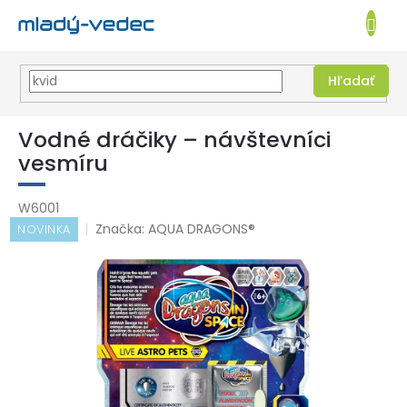
EUR
NÁKUPN
KOŠÍK
Hľadať
Prejsť
na
Vodné dráčiky – návštevníci
obsah
vesmíru
W6001
Značka:
AQUA DRAGONS®
NOVINKA