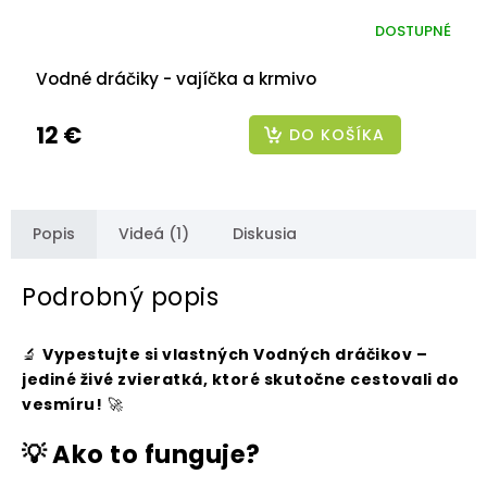
DOSTUPNÉ
Vodné dráčiky - vajíčka a krmivo
12 €
DO KOŠÍKA
Popis
Videá (1)
Diskusia
Podrobný popis
🔬
Vypestujte si vlastných Vodných dráčikov –
jediné živé zvieratká, ktoré skutočne cestovali do
vesmíru!
🚀
💡 Ako to funguje?