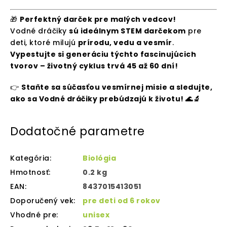
🎁
Perfektný darček pre malých vedcov!
Vodné dráčiky
sú ideálnym STEM darčekom
pre
deti, ktoré milujú
prírodu, vedu a vesmír
.
Vypestujte si generáciu týchto fascinujúcich
tvorov – životný cyklus trvá 45 až 60 dní!
👉
Staňte sa súčasťou vesmírnej misie a sledujte,
ako sa Vodné dráčiky prebúdzajú k životu! 🌊🔬
Dodatočné parametre
Kategória
:
Biológia
Hmotnosť
:
0.2 kg
EAN
:
8437015413051
Doporučený vek
:
pre deti od 6 rokov
Vhodné pre
:
unisex