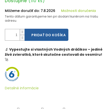
Jednotková
Dostupné
(110 ks)
cena:
Môžeme doručiť do:
7.8.2026
Možnosti doručenia
Tento dátum garantujeme len pri dodaní kuriérom na Vašu
adresu.
PRIDAŤ DO KOŠÍKA
🔬
Vypestujte si vlastných Vodných dráčikov – jediné
živé zvieratká, ktoré skutočne cestovali do vesmíru!
🚀
Detailné informácie