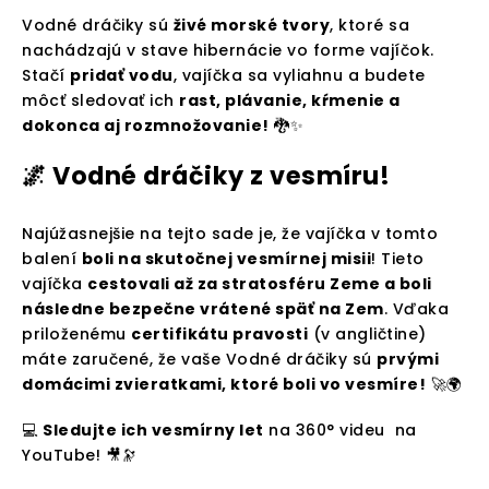
Vodné dráčiky sú
živé morské tvory
, ktoré sa
nachádzajú v stave hibernácie vo forme vajíčok.
Stačí
pridať vodu
, vajíčka sa vyliahnu a budete
môcť sledovať ich
rast, plávanie, kŕmenie a
dokonca aj rozmnožovanie!
🐉✨
🌌 Vodné dráčiky z vesmíru!
Najúžasnejšie na tejto sade je, že vajíčka v tomto
balení
boli na skutočnej vesmírnej misii
! Tieto
vajíčka
cestovali až za stratosféru Zeme a boli
následne bezpečne vrátené späť na Zem
. Vďaka
priloženému
certifikátu pravosti
(v angličtine)
máte zaručené, že vaše Vodné dráčiky sú
prvými
domácimi zvieratkami, ktoré boli vo vesmíre!
🚀🌍
💻
Sledujte ich vesmírny let
na 360° videu na
YouTube! 🎥🔭