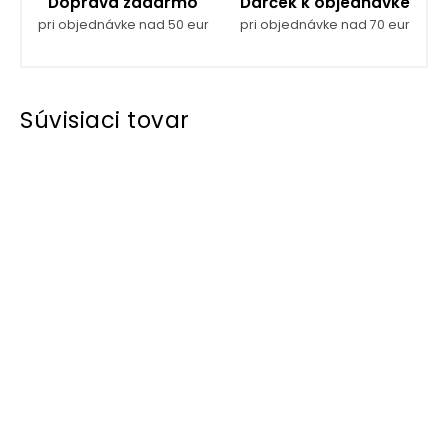
Doprava zadarmo
Darček k objednávke
pri objednávke nad 50 eur
pri objednávke nad 70 eur
Súvisiaci tovar