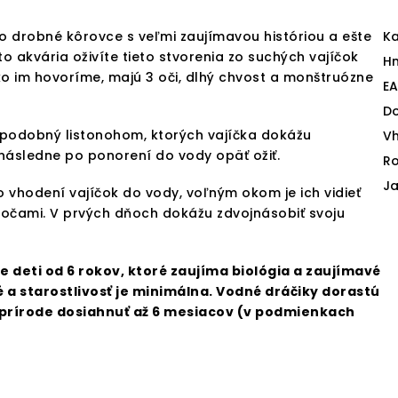
to drobné kôrovce s veľmi zaujímavou históriou a ešte
Ka
akvária oživíte tieto stvorenia zo suchých vajíčok
H
o im hovoríme, majú 3 oči, dlhý chvost a monštruózne
E
D
 podobný listonohom, ktorých vajíčka dokážu
V
ásledne po ponorení do vody opäť ožiť.
Ro
J
o vhodení vajíčok do vody, voľným okom je ich vidieť
 očami. V prvých dňoch dokážu zdvojnásobiť svoju
 deti od 6 rokov, ktoré zaujíma biológia a zaujímavé
é a starostlivosť je minimálna. Vodné dráčiky dorastú
 v prírode dosiahnuť až 6 mesiacov (v podmienkach