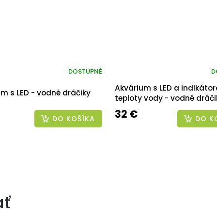
DOSTUPNÉ
D
Akvárium s LED a indikáto
m s LED - vodné dráčiky
teploty vody - vodné dráči
32 €
DO KOŠÍKA
DO K
ať