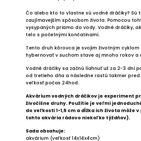
Čo alebo kto to vlastne sú vodné dráčiky? Sú 
zaujímavejším spôsobom života. Pomocou tohto 
vysypaných priamo do vody. Vodné dráčiky, ak
telo s početnými končatinami.
Tento druh kôrovca je svojim životným cyklom
hybernovať v suchom stave aj mnoho rokov a n
Vodné dráčiky sa začnú liahnuť už za 2-3 dni p
od tretieho dňa a následne rastú takmer pred
veľkosť počas 24hod.
Akvárium vodných dráčikov je experiment pre
živočíšne druhy. Použitie je veľmi jednoduch
do veľkosti 1-1,5 cm a dĺžka ich života môže
tohto akvária rádovo niekoľko týždňov).
Sada obsahuje:
akvárium (veľkosť 14x14x4cm)