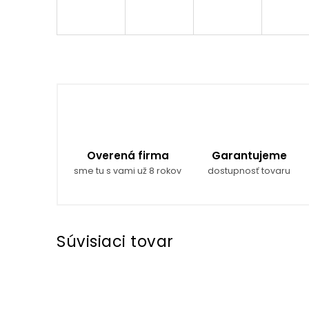
Overená firma
Garantujeme
sme tu s vami už 8 rokov
dostupnosť tovaru
Súvisiaci tovar