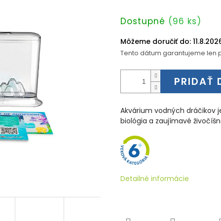
Jednotková
Dostupné
(96 ks)
cena:
Môžeme doručiť do:
11.8.202
Tento dátum garantujeme len p
PRIDAŤ 
Akvárium vodných dráčikov je
biológia a zaujímavé živočíšn
Detailné informácie