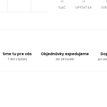
TLAČ
OPÝTAŤ SA
STR
Sme tu pre vás
Objednávky expedujeme
Do
7 dní v týždni
do 24 hodín
pri o