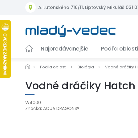
Prejsť
A. Lutonského 716/11, Liptovský Mikuláš 031 01
na
obsah
Najpredávanejšie
Podľa oblast
Podľa oblasti
Biológia
Vodné dráčiky 
Vodné dráčiky Hatch
W4000
Značka:
AQUA DRAGONS®