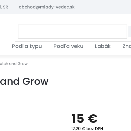
, SR
obchod@mlady-vedec.sk
i
Podľa typu
Podľa veku
Labák
Zn
Hatch and Grow
 and Grow
15 €
12,20 € bez DPH