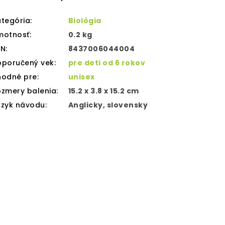
tegória
:
Biológia
motnosť
:
0.2 kg
AN
:
8437006044004
oporučený vek
:
pre deti od 6 rokov
hodné pre
:
unisex
zmery balenia
:
15.2 x 3.8 x 15.2 cm
azyk návodu
:
Anglicky, slovensky