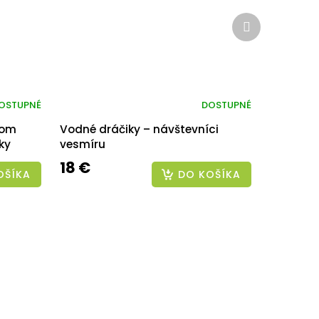
Ďalší
produkt
OSTUPNÉ
DOSTUPNÉ
rom
Vodné dráčiky – návštevníci
ky
vesmíru
18 €
OŠÍKA
DO KOŠÍKA