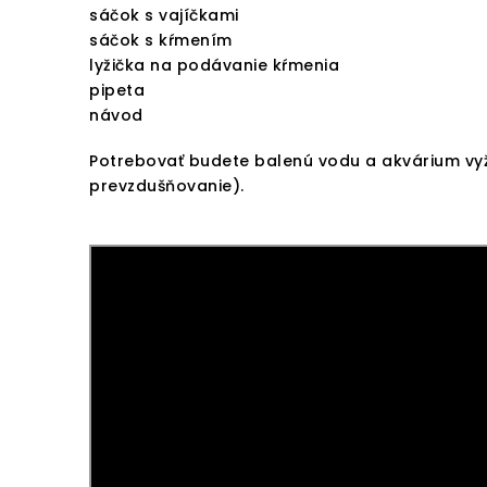
sáčok s vajíčkami
sáčok s kŕmením
lyžička na podávanie kŕmenia
pipeta
návod
Potrebovať budete balenú vodu a akvárium vyža
prevzdušňovanie).