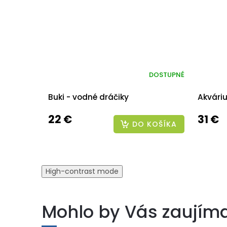
DOSTUPNÉ
Buki - vodné dráčiky
Akváriu
22 €
31 €
DO KOŠÍKA
High-contrast mode
Mohlo by Vás zaujím