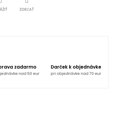
ÁŽIŤ
ZDIEĽAŤ
prava zadarmo
Darček k objednávke
bjednávke nad 50 eur
pri objednávke nad 70 eur