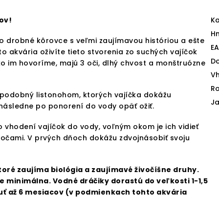
kov!
Ka
H
to drobné kôrovce s veľmi zaujímavou históriou a ešte
E
akvária oživíte tieto stvorenia zo suchých vajíčok
D
o im hovoríme, majú 3 oči, dlhý chvost a monštruózne
V
Ro
 podobný listonohom, ktorých vajíčka dokážu
J
ásledne po ponorení do vody opäť ožiť.
o vhodení vajíčok do vody, voľným okom je ich vidieť
 očami. V prvých dňoch dokážu zdvojnásobiť svoju
toré zaujíma biológia a zaujímavé živočíšne druhy.
je minimálna. Vodné dráčiky dorastú do veľkosti 1-1,5
nuť až 6 mesiacov (v podmienkach tohto akvária