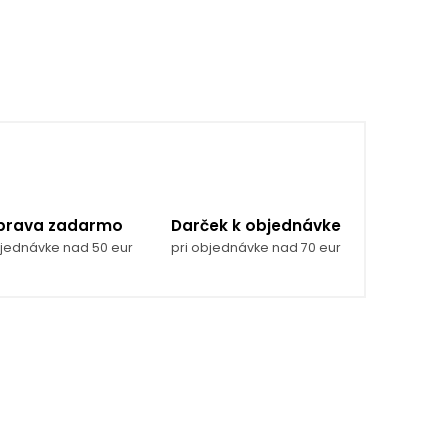
prava zadarmo
Darček k objednávke
bjednávke nad 50 eur
pri objednávke nad 70 eur