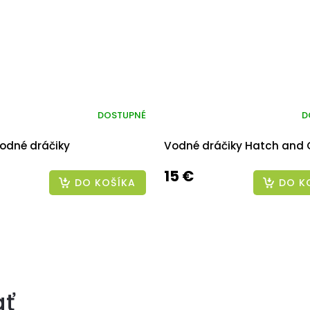
DOSTUPNÉ
D
vodné dráčiky
Vodné dráčiky Hatch and
15 €
DO KOŠÍKA
DO K
ať