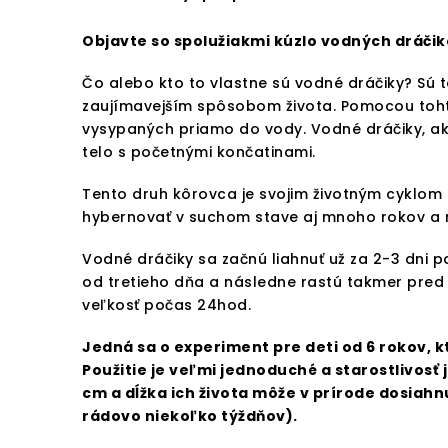
Objavte so spolužiakmi kúzlo vodných dráči
Čo alebo kto to vlastne sú vodné dráčiky? Sú 
zaujímavejším spôsobom života. Pomocou tohto 
vysypaných priamo do vody. Vodné dráčiky, ak
telo s početnými končatinami.
Tento druh kôrovca je svojim životným cyklom
hybernovať v suchom stave aj mnoho rokov a n
Vodné dráčiky sa začnú liahnuť už za 2-3 dni p
od tretieho dňa a následne rastú takmer pred
veľkosť počas 24hod.
Jedná sa o experiment pre deti od 6 rokov, k
Použitie je veľmi jednoduché a starostlivosť 
cm a dĺžka ich života môže v prírode dosiah
rádovo niekoľko týždňov).