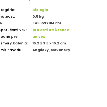
tegória
:
Biológia
motnosť
:
0.5 kg
AN
:
8436592184774
oporučený vek
:
pre deti od 6 rokov
hodné pre
:
unisex
zmery balenia
:
15.2 x 3.8 x 15.2 cm
azyk návodu
:
Anglicky, slovensky