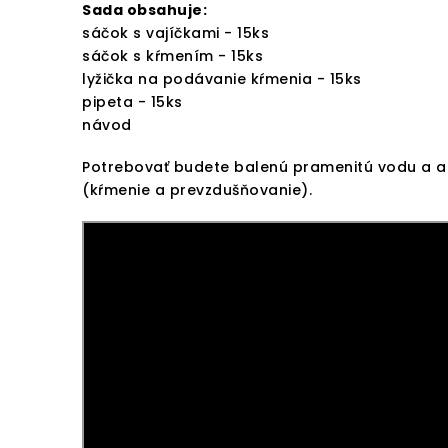
Sada obsahuje:
sáčok s vajíčkami - 15ks
sáčok s kŕmením - 15ks
lyžička na podávanie kŕmenia - 15ks
pipeta - 15ks
návod
Potrebovať budete balenú pramenitú vodu a ak
(kŕmenie a prevzdušňovanie).