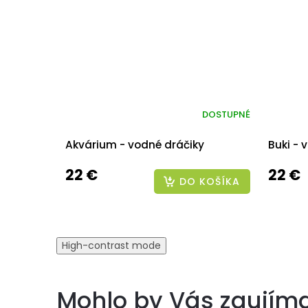
DOSTUPNÉ
Akvárium - vodné dráčiky
Buki - 
22 €
22 €
DO KOŠÍKA
High-contrast mode
Mohlo by Vás zaujím