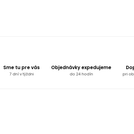
Sme tu pre vás
Objednávky expedujeme
Do
7 dní v týždni
do 24 hodín
pri o