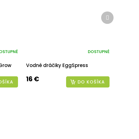
Ďalší
produkt
OSTUPNÉ
DOSTUPNÉ
 Grow
Vodné dráčiky EggSpress
16 €
OŠÍKA
DO KOŠÍKA