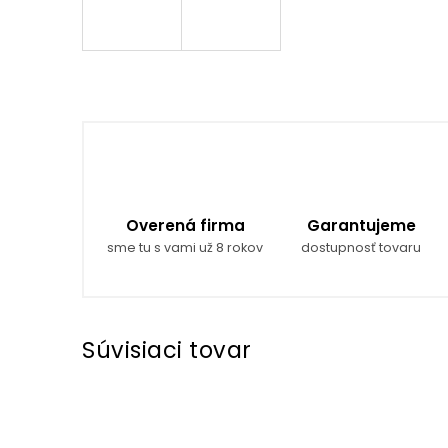
Overená firma
Garantujeme
sme tu s vami už 8 rokov
dostupnosť tovaru
Súvisiaci tovar