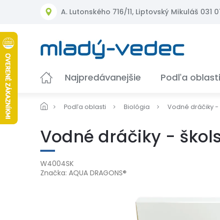
Prejsť
A. Lutonského 716/11, Liptovský Mikuláš 031 01
na
obsah
Najpredávanejšie
Podľa oblast
Podľa oblasti
Biológia
Vodné dráčiky -
Vodné dráčiky - škol
W4004SK
Značka:
AQUA DRAGONS®