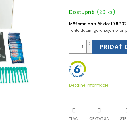
Jednotková
Dostupné
(20 ks)
cena:
Môžeme doručiť do:
10.8.20
Tento dátum garantujeme len p
PRIDAŤ 
Detailné informácie
TLAČ
OPÝTAŤ SA
STR