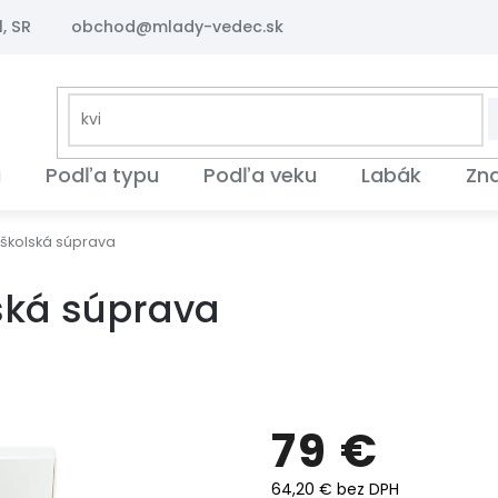
, SR
obchod@mlady-vedec.sk
i
Podľa typu
Podľa veku
Labák
Zn
 školská súprava
ská súprava
79 €
64,20 € bez DPH