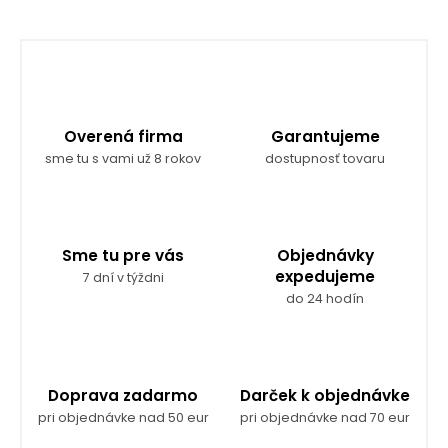
Overená firma
Garantujeme
sme tu s vami už 8 rokov
dostupnosť tovaru
Sme tu pre vás
Objednávky
expedujeme
7 dní v týždni
do 24 hodín
Doprava zadarmo
Darček k objednávke
pri objednávke nad 50 eur
pri objednávke nad 70 eur