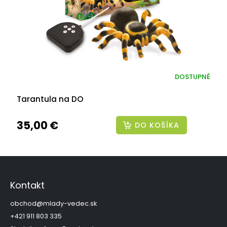
DOSTUPNÉ
Tarantula na DO
35,00 €
DO KOŠÍKA
Z
á
p
Kontakt
ä
t
obchod
@
mlady-vedec.sk
i
+421 911 803 335