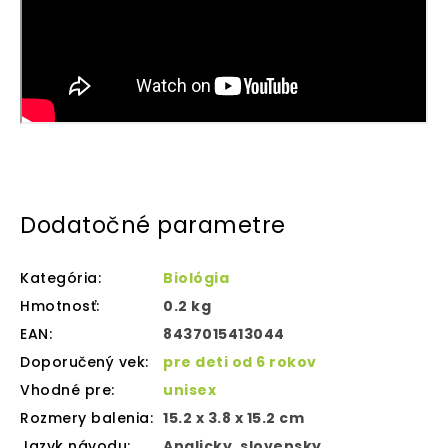
Dodatočné parametre
Kategória
:
Biológia
Hmotnosť
:
0.2 kg
EAN
:
8437015413044
Doporučený vek
:
pre deti od 6 rokov
Vhodné pre
:
unisex
Rozmery balenia
:
15.2 x 3.8 x 15.2 cm
Jazyk návodu
:
Anglicky, slovensky