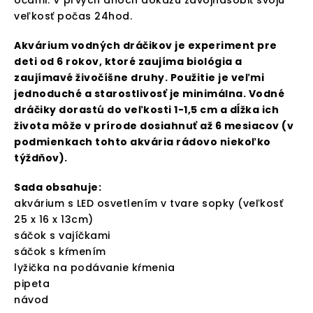
veľkosť počas 24hod.
Akvárium vodných dráčikov je experiment pre
deti od 6 rokov, ktoré zaujíma biológia a
zaujímavé živočíšne druhy. Použitie je veľmi
jednoduché a starostlivosť je minimálna. Vodné
dráčiky dorastú do veľkosti 1-1,5 cm a dĺžka ich
života môže v prírode dosiahnuť až 6 mesiacov (v
podmienkach tohto akvária rádovo niekoľko
týždňov).
Sada obsahuje:
akvárium s LED osvetlením v tvare sopky (veľkosť
25 x 16 x 13cm
)
sáčok s vajíčkami
sáčok s kŕmením
lyžička na podávanie kŕmenia
pipeta
návod