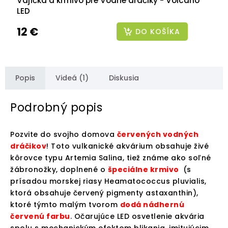
Vajíčka a krmivo pre Vodné dráčiky - Volcano
LED
12 €
DO KOŠÍKA
Popis
Videá (1)
Diskusia
Podrobný popis
Pozvite do svojho domova
červených vodných
dráčikov
! Toto vulkanické akvárium obsahuje živé
kôrovce typu Artemia Salina, tiež známe ako soľné
žábronožky, doplnené o
špeciálne krmivo
(s
prísadou morskej riasy Heamatococcus pluvialis,
ktorá obsahuje červený pigmenty astaxanthin),
ktoré týmto malým tvorom
dodá nádhernú
červenú farbu
. Očarujúce LED osvetlenie akvária
spolu s mechanickým efektom blikania, imitujúcim