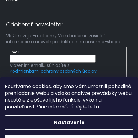
Odoberať newsletter
Vložte svoj e-mail a my Vám budeme zasielať
informácie o nových produktoch na našom e-shope.
Email
Vložením emailu súhlasíte s
Podmienkami ochrany osobných údajov.
PRIHLÁSIŤ SA
Používame cookies, aby sme Vám umožnili pohodlné
prehliadanie webu a vďaka analýze prevádzky webu
neustále zlepšovali jeho funkcie, výkon a
použiteľnosť. Viac informácií nájdete
tu
.
Copyright 2026
mlady-vedec.sk
. Všetky práva
vyhradené.
Upraviť nastavenie cookies
Nastavenie
Grafický návrh vytvořil a na Shoptet implementoval
Tomáš
Hlad
a
techka s.r.o.