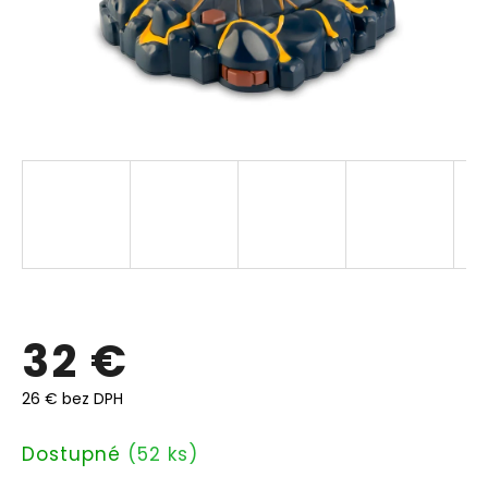
32 €
26 € bez DPH
Jednotková
Dostupné
(52 ks)
cena: