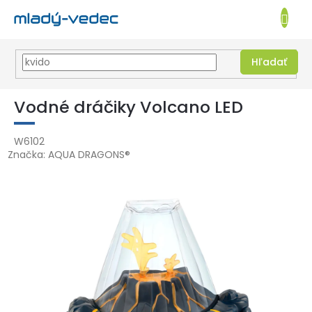
EUR
NÁKUPN
KOŠÍK
Hľadať
Prejsť
na
Vodné dráčiky Volcano LED
obsah
W6102
Značka:
AQUA DRAGONS®