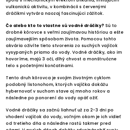
vulkanickú aktivitu, v kombinácii s červenými
dráčikmi vytvára naozaj fascinujúci zážitok.
Čo alebo kto to vlastne sú vodné dráčiky?
Sú to
drobné kôrovce s veľmi zaujímavou históriou a ešte
zaujímavejším spôsobom života. Pomocou tohto
akvária oživíte tieto stvorenia zo suchých vajíčok
vysypaných priamo do vody. Vodné dráčiky, ako im
hovoríme, majú 3 oči, dlhý chvost a monštruózne
telo s početnými končatinami.
Tento druh kôrovca je svojim životným cyklom
podobný listonohom, ktorých vajíčka dokážu
hybernovať v suchom stave aj mnoho rokov a
následne po ponorení do vody opäť ožiť.
Vodné dráčiky sa začnú liahnuť už za 2-3 dni po
vhodení vajíčok do vody, voľným okom je ich vidieť
od tretieho dňa a následne rastú takmer pred
očami. V prvých dňoch dokážu zdvojnásobiť svoju