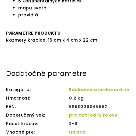
6 kontinentálnych kartičiek
mapu sveta
pravidlá
PARAMETRE PRODUKTU
Rozmery krabice: 16 cm x 4 cm x 22 cm
Dodatočné parametre
Kategória
:
Edukačné a vedomostné
Hmotnosť
:
0.2 kg
EAN
:
8590228046697
Doporučený vek
:
pre deti od 12 rokov
Počet hráčov
:
2-6
Vhodné pre
:
unisex