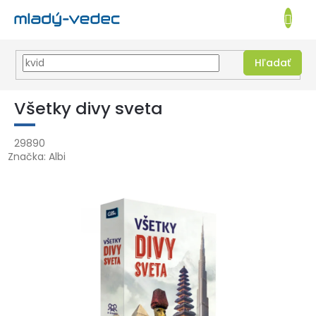
EUR
NÁKUPN
KOŠÍK
Hľadať
Prejsť
na
Všetky divy sveta
obsah
29890
Značka:
Albi