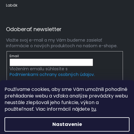
Labák
Odoberať newsletter
Vložte svoj e-mail a my Vám budeme zasielať
informácie o nových produktoch na našom e-shope.
Email
Vložením emailu súhlasíte s
Podmienkami ochrany osobných údajov.
PRIHLÁSIŤ SA
Používame cookies, aby sme Vám umožnili pohodlné
prehliadanie webu a vďaka analýze prevádzky webu
neustále zlepšovali jeho funkcie, výkon a
použiteľnosť. Viac informácií nájdete
tu
.
Copyright 2026
mlady-vedec.sk
. Všetky práva
vyhradené.
Upraviť nastavenie cookies
Nastavenie
Grafický návrh vytvořil a na Shoptet implementoval
Tomáš
Hlad
a
techka s.r.o.