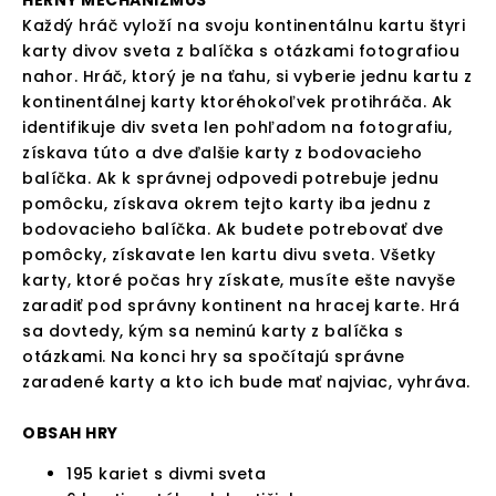
HERNÝ MECHANIZMUS
Každý hráč vyloží na svoju kontinentálnu kartu štyri
karty divov sveta z balíčka s otázkami fotografiou
nahor. Hráč, ktorý je na ťahu, si vyberie jednu kartu z
kontinentálnej karty ktoréhokoľvek protihráča. Ak
identifikuje div sveta len pohľadom na fotografiu,
získava túto a dve ďalšie karty z bodovacieho
balíčka. Ak k správnej odpovedi potrebuje jednu
pomôcku, získava okrem tejto karty iba jednu z
bodovacieho balíčka. Ak budete potrebovať dve
pomôcky, získavate len kartu divu sveta. Všetky
karty, ktoré počas hry získate, musíte ešte navyše
zaradiť pod správny kontinent na hracej karte. Hrá
sa dovtedy, kým sa neminú karty z balíčka s
otázkami. Na konci hry sa spočítajú správne
zaradené karty a kto ich bude mať najviac, vyhráva.
OBSAH HRY
195 kariet s divmi sveta