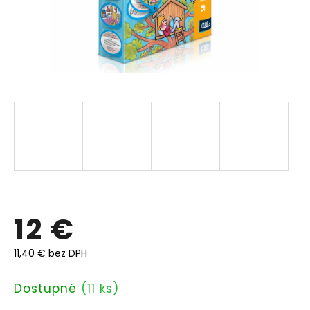
12 €
11,40 € bez DPH
Jednotková
Dostupné
(11 ks)
cena: