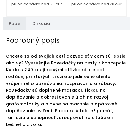
pri objednávke nad 50 eur
pri objednávke nad 70 eur
Popis
Diskusia
Podrobný popis
Chcete sa od svojich detí dozvedieť v čom sú lepšie
ako vy? Vyskúšajte Povedačky na cesty z koncepcie
Kvído s 240 zaujímavými otázkami pre deti i
rodičov, pri ktorých si užijete jedinečné chvíle
vzájomného poznávania, rozprávania a zábavy.
Povedačky sú doplnené mazacou fixkou na
doplňovanie a dokresľovanie úloh na rozvoj
grafomotoriky a hlavne na mazanie a opätovné
doplňovanie cvičení. Podporujú taktiež pamäť,
fantáziu a schopnosť zareagovať na situácie z
bežného života.