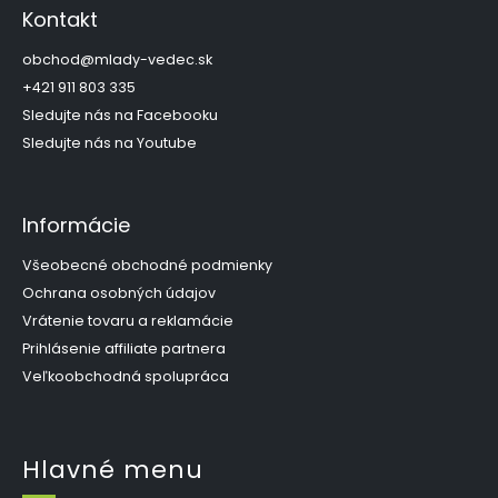
p
Kontakt
ä
t
obchod
@
mlady-vedec.sk
i
+421 911 803 335
e
Sledujte nás na Facebooku
Sledujte nás na Youtube
Informácie
Všeobecné obchodné podmienky
Ochrana osobných údajov
Vrátenie tovaru a reklamácie
Prihlásenie affiliate partnera
Veľkoobchodná spolupráca
Hlavné menu