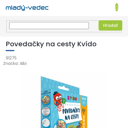
EUR
NÁKUPN
KOŠÍK
Hľadať
Prejsť
na
Povedačky na cesty Kvído
obsah
91275
Značka:
Albi