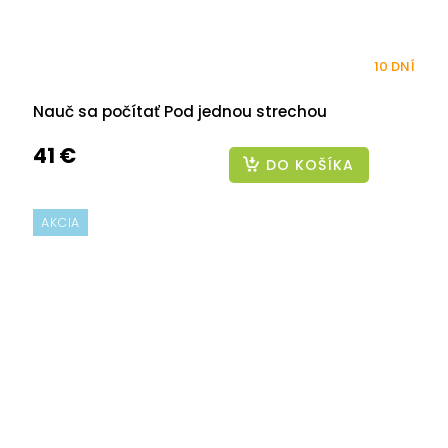
10 DNÍ
Nauč sa počítať Pod jednou strechou
41 €
DO KOŠÍKA
AKCIA