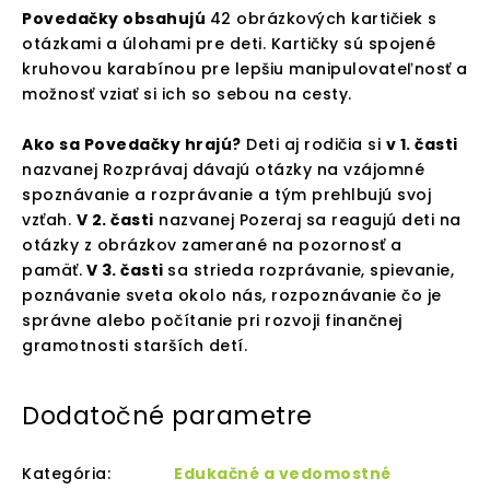
Povedačky obsahujú
42 obrázkových kartičiek s
otázkami a úlohami pre deti. Kartičky sú spojené
kruhovou karabínou pre lepšiu manipulovateľnosť a
možnosť vziať si ich so sebou na cesty.
Ako sa Povedačky hrajú?
Deti aj rodičia si
v 1. časti
nazvanej Rozprávaj dávajú otázky na vzájomné
spoznávanie a rozprávanie a tým prehlbujú svoj
vzťah.
V 2. časti
nazvanej Pozeraj sa reagujú deti na
otázky z obrázkov zamerané na pozornosť a
pamäť.
V 3. časti
sa strieda rozprávanie, spievanie,
poznávanie sveta okolo nás, rozpoznávanie čo je
správne alebo počítanie pri rozvoji finančnej
gramotnosti starších detí.
Dodatočné parametre
Kategória
:
Edukačné a vedomostné