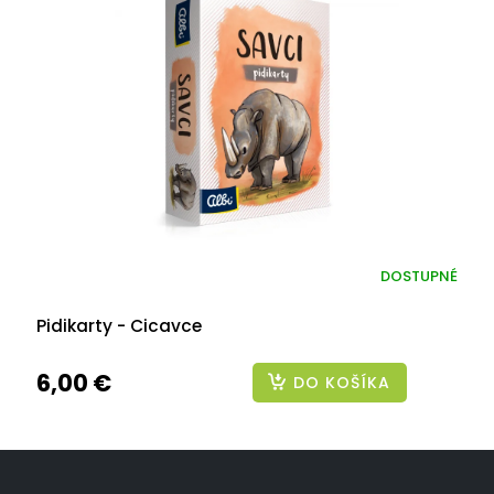
DOSTUPNÉ
Pidikarty - Cicavce
6,00 €
DO KOŠÍKA
Z
á