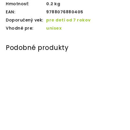
Hmotnosť
:
0.2 kg
EAN
:
9788076880405
Doporučený vek
:
pre deti od 7 rokov
Vhodné pre
:
unisex