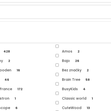
Amos
428
2
oy
Bajo
2
26
ooden
Bez značky
16
2
o
Brain Tree
46
58
 France
BusyKids
172
4
stron
Classic world
1
1
iscope
CuteWood
6
13