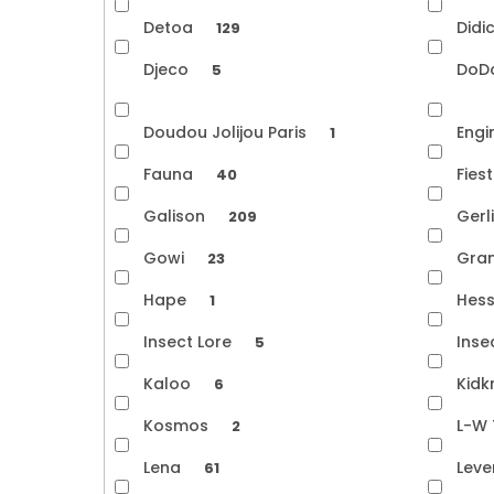
Detoa
Didi
129
Djeco
DoD
5
Doudou Jolijou Paris
Eng
1
Fauna
Fies
40
Galison
Gerl
209
Gowi
Gra
23
Hape
Hes
1
Insect Lore
Inse
5
Kaloo
Kidk
6
Kosmos
L-W
2
Lena
Lev
61