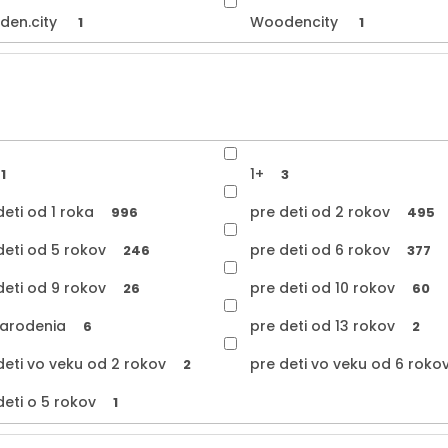
den.city
Woodencity
1
1
1+
1
3
deti od 1 roka
pre deti od 2 rokov
996
495
deti od 5 rokov
pre deti od 6 rokov
246
377
deti od 9 rokov
pre deti od 10 rokov
26
60
arodenia
pre deti od 13 rokov
6
2
deti vo veku od 2 rokov
pre deti vo veku od 6 roko
2
deti o 5 rokov
1