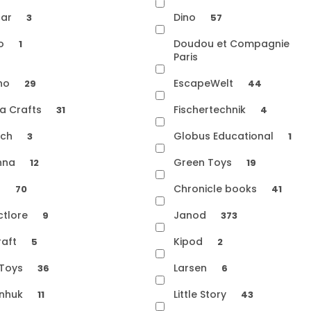
car
Dino
3
57
o
Doudou et Compagnie
1
Paris
ino
EscapeWelt
29
44
ta Crafts
Fischertechnik
31
4
ich
Globus Educational
3
1
nna
Green Toys
12
19
s
Chronicle books
70
41
ctlore
Janod
9
373
raft
Kipod
5
2
 Toys
Larsen
36
6
enhuk
Little Story
11
43