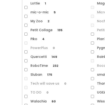
Lottie
Mag
1
mic-o-mic
Micr
5
My Zoo
Noc
2
Petit Collage
Petit
135
Piko
Pla
4
PowerPlus
Pyg
0
Quercetti
Rain
149
RoboTime
Roc
232
Sluban
smal
175
Tech will save us
Tha
0
TO DO
UGE
0
Walachia
Wis
60