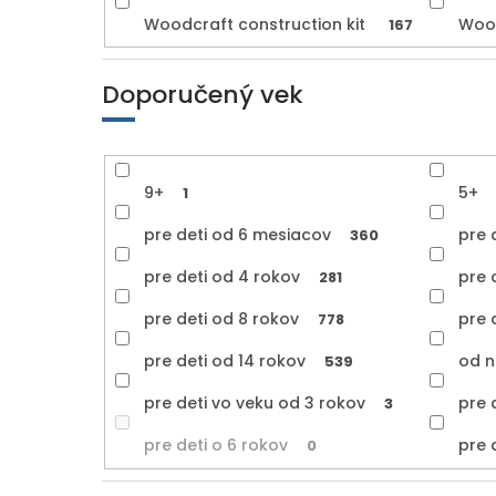
Woodcraft construction kit
Woo
167
Doporučený vek
9+
5+
1
pre deti od 6 mesiacov
pre 
360
pre deti od 4 rokov
pre 
281
pre deti od 8 rokov
pre 
778
pre deti od 14 rokov
od n
539
pre deti vo veku od 3 rokov
pre 
3
pre deti o 6 rokov
pre 
0