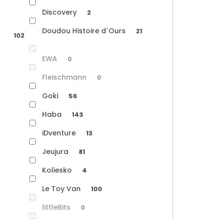
Discovery
2
Doudou Histoire d´Ours
21
102
EWA
0
Fleischmann
0
Goki
56
Haba
143
iDventure
13
Jeujura
81
Koliesko
4
Le Toy Van
100
littleBits
0