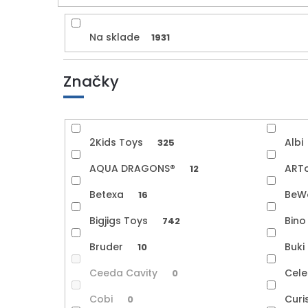
Na sklade
1931
Značky
2Kids Toys
Albi
325
AQUA DRAGONS®
ART
12
Betexa
BeW
16
Bigjigs Toys
Bin
742
Bruder
Buki
10
Ceeda Cavity
Cele
0
Cobi
Cur
0