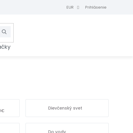
EUR
Prihlásenie
Hľadať
NÁKUPNÝ
KOŠÍK
ačky
Dievčenský svet
0€
Do vody