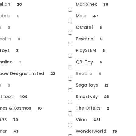
ellan
Marioinex
20
30
obric
Mojo
0
47
h
Ostatní
0
5
collin
Pexetrio
0
5
nToys
PlaySTEM
3
6
malino
QBI Toy
1
4
bow Designs Limited
Reobrix
22
0
o
Sega toys
0
12
l foot
Smartivity
409
28
mes & Kosmos
The OffBits
16
2
ARS
Vilac
70
431
sner
Wonderworld
41
19