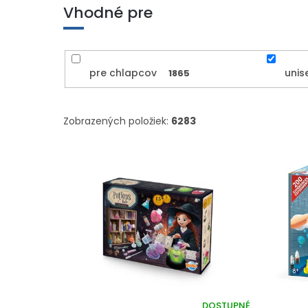
Vhodné pre
pre chlapcov
unis
1865
Zobrazených položiek:
6283
V
ý
p
i
s
p
r
o
d
u
k
DOSTUPNÉ