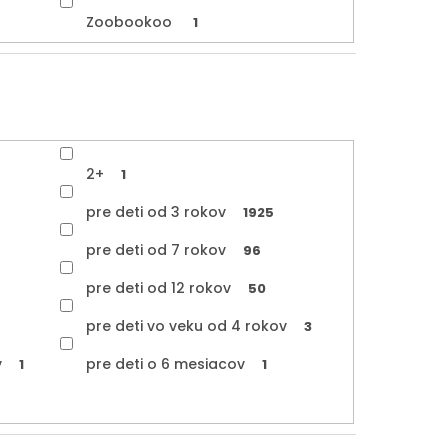
Zoobookoo
1
2+
1
pre deti od 3 rokov
1925
pre deti od 7 rokov
96
pre deti od 12 rokov
50
pre deti vo veku od 4 rokov
3
v
pre deti o 6 mesiacov
1
1