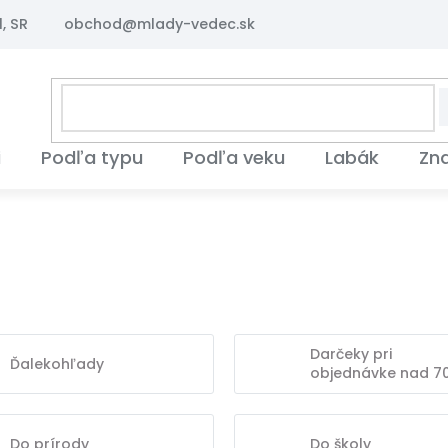
, SR
obchod@mlady-vedec.sk
i
Podľa typu
Podľa veku
Labák
Zn
Darčeky pri
Ďalekohľady
objednávke nad 7
Do prírody
Do školy