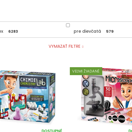
ex
pre dievčatá
6283
579
VYMAZAŤ FILTRE
VEĽMI ŽIADANÉ
DOSTUPNÉ
D