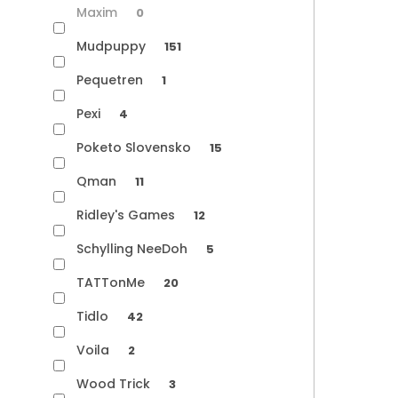
Maxim
0
Mudpuppy
151
Pequetren
1
Pexi
4
Poketo Slovensko
15
Qman
11
Ridley's Games
12
Schylling NeeDoh
5
TATTonMe
20
Tidlo
42
Voila
2
Wood Trick
3