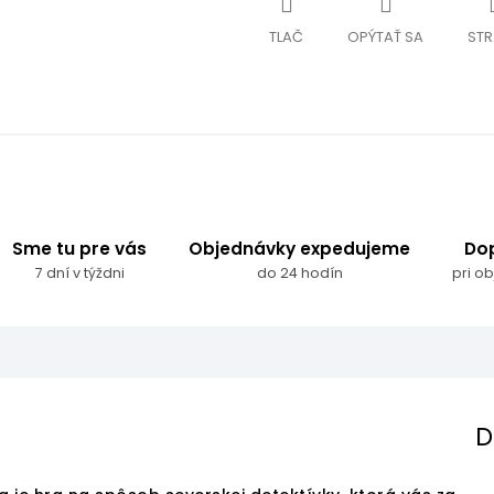
TLAČ
OPÝTAŤ SA
STR
Sme tu pre vás
Objednávky expedujeme
Do
7 dní v týždni
do 24 hodín
pri o
D