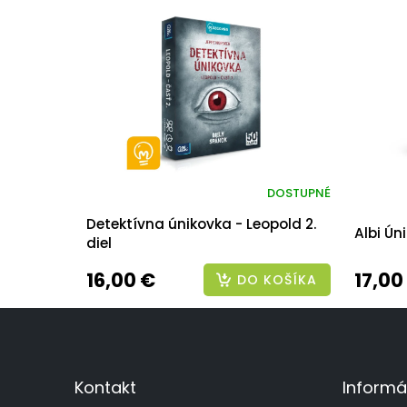
DOSTUPNÉ
Detektívna únikovka - Leopold 2.
Albi Ún
diel
16,00 €
17,00
DO KOŠÍKA
Z
á
p
ä
Kontakt
Informá
t