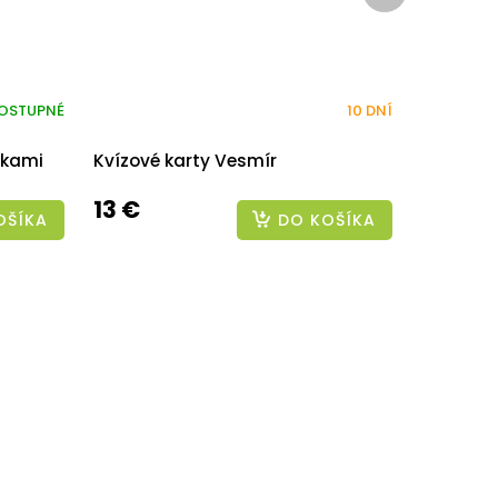
OSTUPNÉ
10 DNÍ
ckami
Kvízové karty Vesmír
13 €
OŠÍKA
DO KOŠÍKA