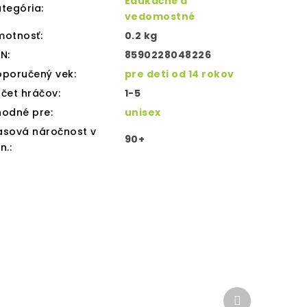
Edukačné a
tegória
:
vedomostné
motnosť
:
0.2 kg
AN
:
8590228048226
oporučený vek
:
pre deti od 14 rokov
čet hráčov
:
1-5
hodné pre
:
unisex
asová náročnost v
90+
n.
:
Ďalší
produkt