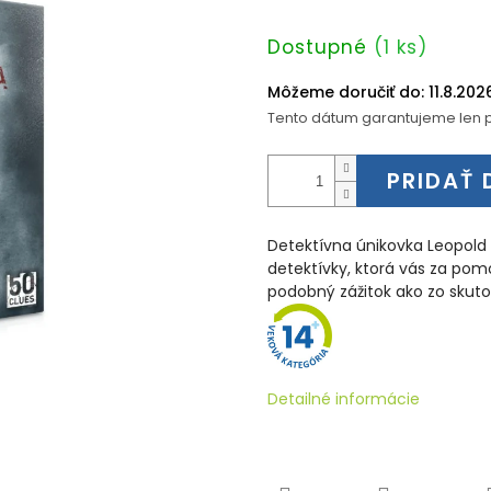
Jednotková
Dostupné
(1 ks)
cena:
Môžeme doručiť do:
11.8.202
Tento dátum garantujeme len p
PRIDAŤ 
Detektívna únikovka Leopold 
detektívky, ktorá vás za po
podobný zážitok ako zo skuto
Detailné informácie