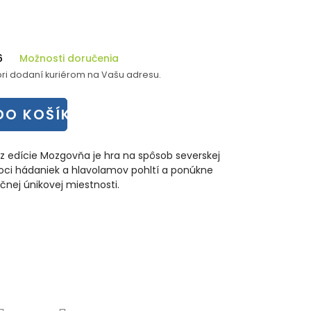
6
Možnosti doručenia
ri dodaní kuriérom na Vašu adresu.
DO KOŠÍKA
z edície Mozgovňa je hra na spôsob severskej
moci hádaniek a hlavolamov pohltí a ponúkne
čnej únikovej miestnosti.