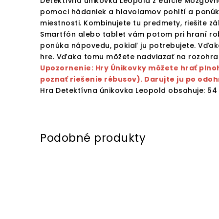
Detektívna únikovka Leopold z edície Mozgovňa
pomoci hádaniek a hlavolamov pohltí a ponúkn
miestnosti. Kombinujete tu predmety, riešite zá
Smartfón alebo tablet vám potom pri hraní r
ponúka nápovedu, pokiaľ ju potrebujete. Vďak
hre. Vďaka tomu môžete nadviazať na rozohratú
Upozornenie: Hry Únikovky môžete hrať plno
poznať riešenie rébusov). Darujte ju po odoh
Hra Detektívna únikovka Leopold obsahuje: 54 