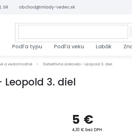
, SR
obchod@mlady-vedec.sk
i
Podľa typu
Podľa veku
Labák
Zn
né a vedomostné
Detektívna únikovka - Leopold 3. diel
 Leopold 3. diel
5 €
4,10 € bez DPH