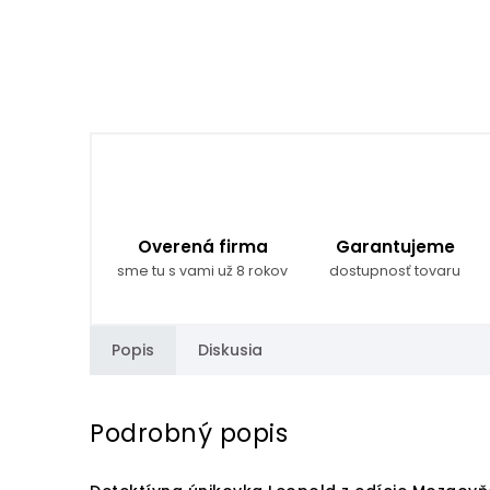
Overená firma
Garantujeme
sme tu s vami už 8 rokov
dostupnosť tovaru
Popis
Diskusia
Podrobný popis