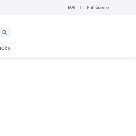
EUR
Prihlásenie
Hľadať
NÁKUPNÝ
KOŠÍK
ačky