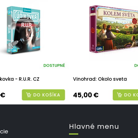
DOSTUPNÉ
D
ikovka - R.U.R. CZ
Vinohrad: Okolo sveta
 €
45,00 €
DO KOŠÍKA
DO K
Hlavné menu
cie