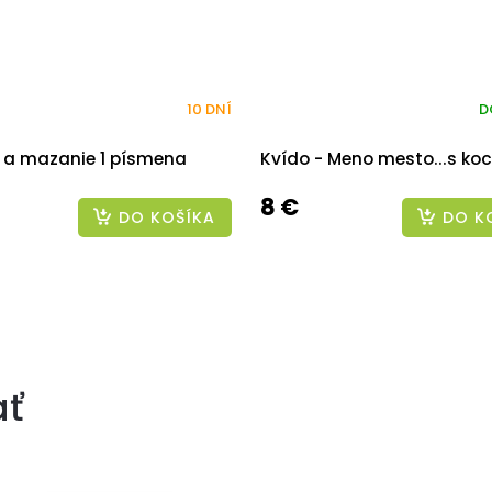
10 DNÍ
D
e a mazanie 1 písmena
Kvído - Meno mesto...s ko
8 €
DO KOŠÍKA
DO K
ať