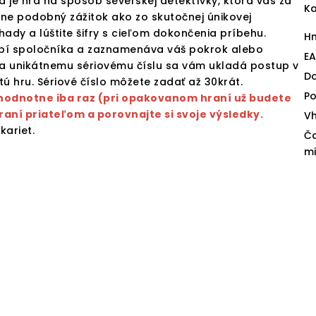
 je hra na spôsob severskej detektívky, ktorá vás za
Ka
e podobný zážitok ako zo skutočnej únikovej
hady a lúštite šifry s cieľom dokončenia príbehu.
H
obí spoločníka a zaznamenáva váš pokrok alebo
E
a unikátnemu sériovému číslu sa vám ukladá postup v
D
 hru. Sériové číslo môžete zadať až 30krát.
Po
hodnotne iba raz (pri opakovanom hraní už budete
raní priateľom a porovnajte si svoje výsledky.
V
kariet.
Č
mi