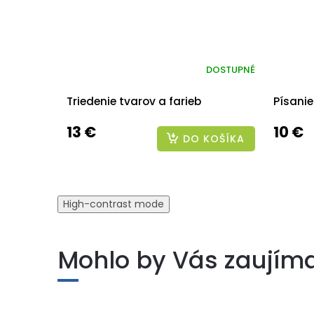
DOSTUPNÉ
Triedenie tvarov a farieb
Písani
13 €
10 €
DO KOŠÍKA
High-contrast mode
Mohlo by Vás zaujím