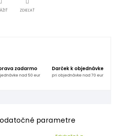
ÁŽIŤ
ZDIEĽAŤ
prava zadarmo
Darček k objednávke
bjednávke nad 50 eur
pri objednávke nad 70 eur
odatočné parametre