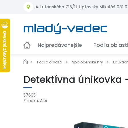
Prejsť
A. Lutonského 716/11, Liptovský Mikuláš 031 01
na
obsah
Najpredávanejšie
Podľa oblast
Podľa oblasti
Spoločenské hry
Edukač
Detektívna únikovka -
57695
Značka:
Albi