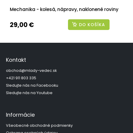
Mechanika - kolesá, nápravy, naklonené roviny
29,00 €
DO KOŠÍKA
Z
á
p
Kontakt
ä
t
obchod
@
mlady-vedec.sk
i
+421 911 803 335
e
Sledujte nás na Facebooku
Sledujte nás na Youtube
Informácie
Všeobecné obchodné podmienky
Ochrana osobných údajov