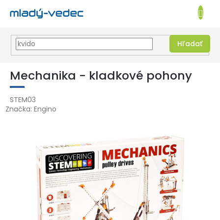
EUR
NÁKUPN
KOŠÍK
Hľadať
Prejsť
na
Mechanika - kladkové pohony
obsah
STEM03
Značka:
Engino