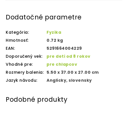
Dodatočné parametre
Kategória
:
Fyzika
Hmotnosť
:
0.72 kg
EAN
:
5291664004229
Doporučený vek
:
pre deti od 8 rokov
Vhodné pre
:
pre chlapcov
Rozmery balenia
:
5.50 x 37.00 x 27.00 cm
Jazyk návodu
:
Anglicky, slovensky