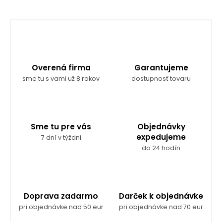
Overená firma
Garantujeme
sme tu s vami už 8 rokov
dostupnosť tovaru
Sme tu pre vás
Objednávky
expedujeme
7 dní v týždni
do 24 hodín
Doprava zadarmo
Darček k objednávke
pri objednávke nad 50 eur
pri objednávke nad 70 eur