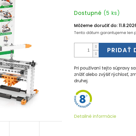
Jednotková
Dostupné
(5 ks)
cena:
Môžeme doručiť do:
11.8.202
Tento dátum garantujeme len p
PRIDAŤ 
Pri používaní tejto súpravy
znížiť alebo zvýšiť rýchlosť, 
druhej.
Detailné informácie