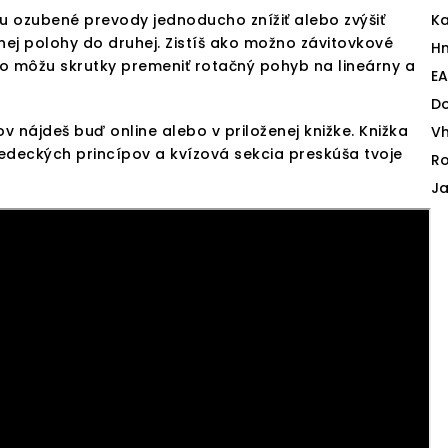
žu ozubené prevody jednoducho znížiť alebo zvýšiť
Ka
dnej polohy do druhej. Zistíš ako možno závitovkové
H
ko môžu skrutky premeniť rotačný pohyb na lineárny a
E
D
 nájdeš buď online alebo v priloženej knižke. Knižka
V
edeckých princípov a kvízová sekcia preskúša tvoje
Ro
J