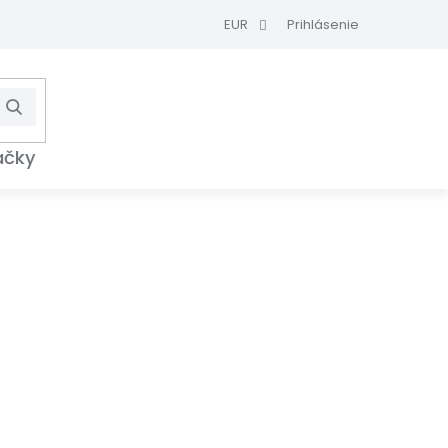
EUR
Prihlásenie
Hľadať
NÁKUPNÝ
KOŠÍK
ačky