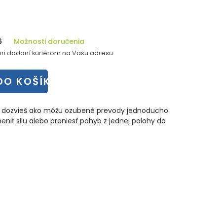
6
Možnosti doručenia
ri dodaní kuriérom na Vašu adresu.
DO KOŠÍKA
 sa dozvieš ako môžu ozubené prevody jednoducho
zmeniť silu alebo preniesť pohyb z jednej polohy do