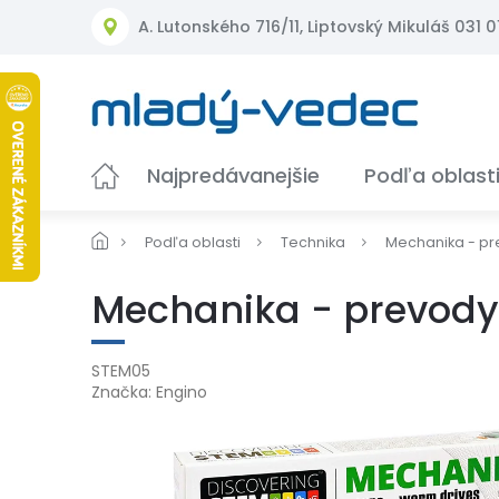
Prejsť
A. Lutonského 716/11, Liptovský Mikuláš 031 01
na
obsah
Najpredávanejšie
Podľa oblast
Podľa oblasti
Technika
Mechanika - p
Mechanika - prevody
STEM05
Značka:
Engino