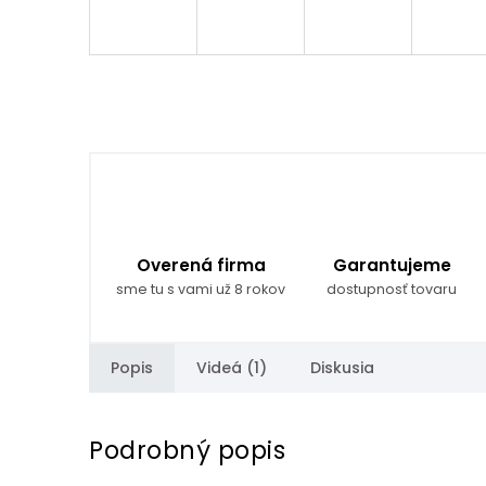
Overená firma
Garantujeme
sme tu s vami už 8 rokov
dostupnosť tovaru
Popis
Videá (1)
Diskusia
Podrobný popis