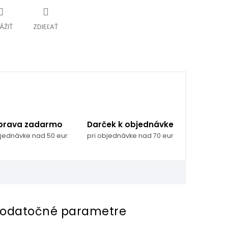
ÁŽIŤ
ZDIEĽAŤ
prava zadarmo
Darček k objednávke
bjednávke nad 50 eur
pri objednávke nad 70 eur
odatočné parametre