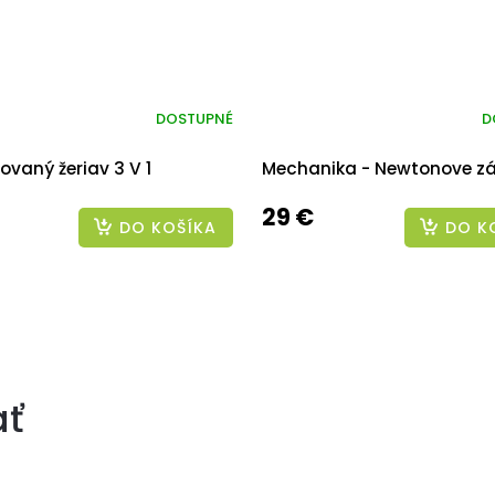
DOSTUPNÉ
D
ovaný žeriav 3 V 1
Mechanika - Newtonove z
29 €
DO KOŠÍKA
DO K
ať