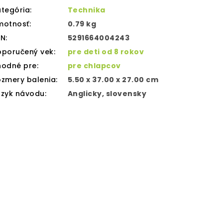
tegória
:
Technika
motnosť
:
0.79 kg
AN
:
5291664004243
oporučený vek
:
pre deti od 8 rokov
hodné pre
:
pre chlapcov
zmery balenia
:
5.50 x 37.00 x 27.00 cm
azyk návodu
:
Anglicky, slovensky