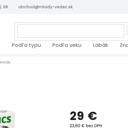
, SR
obchod@mlady-vedec.sk
i
Podľa typu
Podľa veku
Labák
Zn
revody
29 €
23,60 € bez DPH