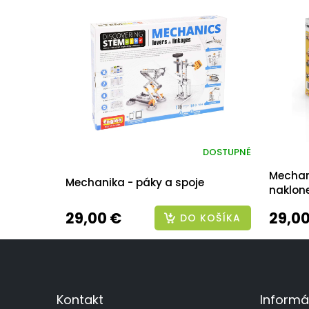
DOSTUPNÉ
Mechani
Mechanika - páky a spoje
naklon
29,00 €
29,00
DO KOŠÍKA
Z
á
p
ä
Kontakt
Informá
t