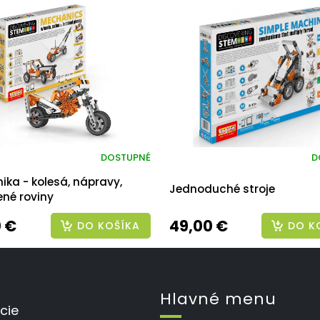
DOSTUPNÉ
D
ka - kolesá, nápravy,
Jednoduché stroje
ené roviny
 €
49,00 €
DO KOŠÍKA
DO K
Hlavné menu
cie