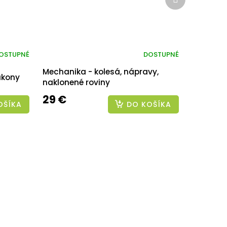
produkt
OSTUPNÉ
DOSTUPNÉ
Mechanika - kolesá, nápravy,
ákony
naklonené roviny
29 €
OŠÍKA
DO KOŠÍKA