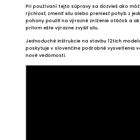
Pri používaní tejto súpravy sa dozvieš ako mô
rýchlosť, zmeniť silu alebo preniesť pohyb z je
pohony použiť na výrazné zníženie otáčok a a
pritom ešte výrazne zvyšiť silu.
Jednoduché inštrukcie na stavbu 12tich modelov
poskytuje v slovenčine podrobné vysvetlenia v
nové vedomosti.