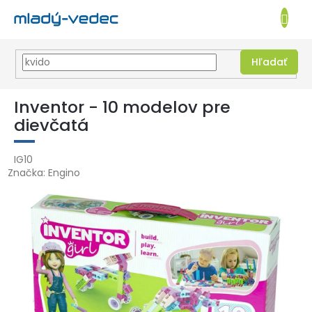
EUR
NÁKUPN
KOŠÍK
Hľadať
Prejsť
na
Inventor - 10 modelov pre
obsah
dievčatá
IG10
Značka:
Engino