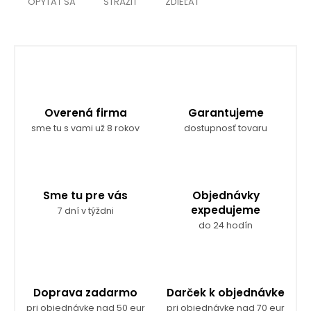
OPÝTAŤ SA
STRÁŽIŤ
ZDIEĽAŤ
Overená firma
Garantujeme
sme tu s vami už 8 rokov
dostupnosť tovaru
Sme tu pre vás
Objednávky
expedujeme
7 dní v týždni
do 24 hodín
Doprava zadarmo
Darček k objednávke
pri objednávke nad 50 eur
pri objednávke nad 70 eur