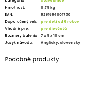
Kategória
:
Stavebnice
Hmotnosť
:
0.79 kg
EAN
:
5291664001730
Doporučený vek
:
pre deti od 6 rokov
Vhodné pre
:
pre dievčatá
Rozmery balenia
:
7 x 9 x 10 cm
Jazyk návodu
:
Anglicky, slovensky