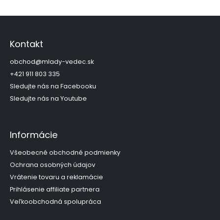
Z
á
p
Kontakt
ä
t
obchod
@
mlady-vedec.sk
i
+421 911 803 335
e
Sledujte nás na Facebooku
Sledujte nás na Youtube
Informácie
Všeobecné obchodné podmienky
Ochrana osobných údajov
Vrátenie tovaru a reklamácie
Prihlásenie affiliate partnera
Veľkoobchodná spolupráca