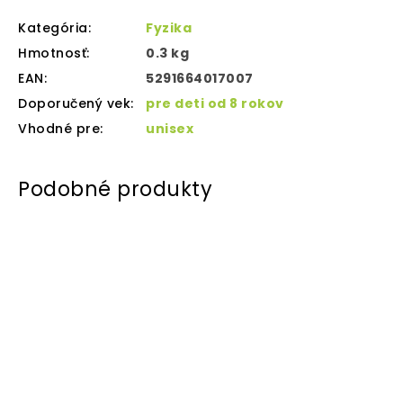
Kategória
:
Fyzika
Hmotnosť
:
0.3 kg
EAN
:
5291664017007
Doporučený vek
:
pre deti od 8 rokov
Vhodné pre
:
unisex