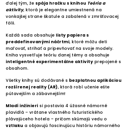
ďalej tým, že
spája hračku s knihou
Teória a
aktivity
, ktorá je elegantne umiestnená na
vonkajšej strane škatule a zabalená v zmršťovacej
fólii.
Každá sada obsahuje
listy papiera s
preddefinovanými náčrtmi
, ktoré môžu deti
maľovať, strihať a pripevňovať na svoje modely.
Kniha vysvetľuje teóriu danej témy a obsahuje
inteligentné experimentálne aktivity
prepojené s
obsahom.
Všetky knihy sú dodávané s
bezplatnou aplikáciou
rozšírenej reality (AR)
, ktorá robí učenie ešte
pútavejším a zábavnejším!
Mladí inžinieri
si postavia 4 úžasné námorné
plavidlá – vrátane vlastného futuristického
plávajúceho hotela – pričom skúmajú vedu o
vztlaku
a objavujú fascinujúcu históriu námorného