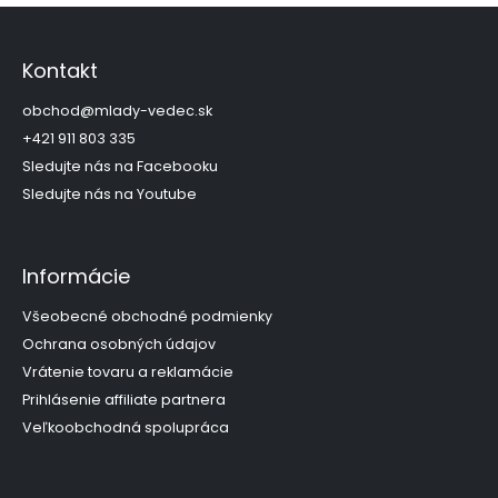
Z
á
p
Kontakt
ä
t
obchod
@
mlady-vedec.sk
i
+421 911 803 335
e
Sledujte nás na Facebooku
Sledujte nás na Youtube
Informácie
Všeobecné obchodné podmienky
Ochrana osobných údajov
Vrátenie tovaru a reklamácie
Prihlásenie affiliate partnera
Veľkoobchodná spolupráca