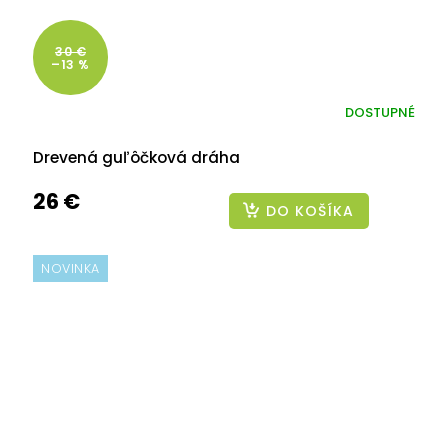
30 €
–13 %
DOSTUPNÉ
Drevená guľôčková dráha
26 €
DO KOŠÍKA
NOVINKA