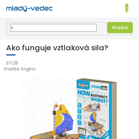
EUR
NÁKUPN
KOŠÍK
Hľadať
Prejsť
na
Ako funguje vztlaková sila?
obsah
STL25
Značka:
Engino