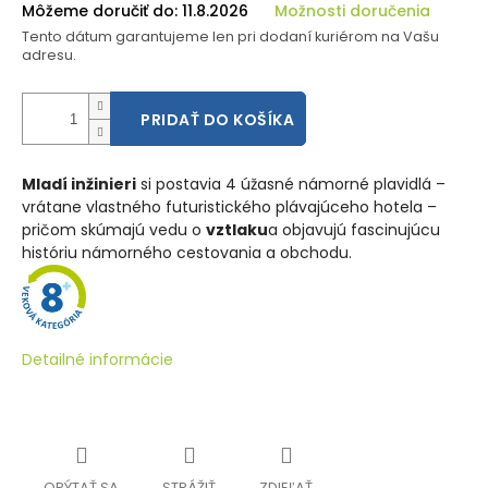
Môžeme doručiť do:
11.8.2026
Možnosti doručenia
Tento dátum garantujeme len pri dodaní kuriérom na Vašu
adresu.
PRIDAŤ DO KOŠÍKA
Mladí inžinieri
si postavia 4 úžasné námorné plavidlá –
vrátane vlastného futuristického plávajúceho hotela –
pričom skúmajú vedu o
vztlaku
a objavujú fascinujúcu
históriu námorného cestovania a obchodu.
Detailné informácie
OPÝTAŤ SA
STRÁŽIŤ
ZDIEĽAŤ