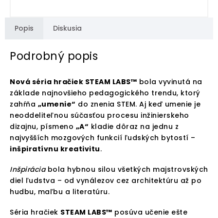
Popis
Diskusia
Podrobný popis
Nová séria hračiek STEAM LABS™
bola vyvinutá na
základe najnovšieho pedagogického trendu, ktorý
zahŕňa
„umenie“
do znenia STEM. Aj keď umenie je
neoddeliteľnou súčasťou procesu inžinierskeho
dizajnu, písmeno
„A“
kladie dôraz na jednu z
najvyšších mozgových funkcií ľudských bytostí –
inšpiratívnu kreativitu
.
Inšpirácia
bola hybnou silou všetkých majstrovských
diel ľudstva – od vynálezov cez architektúru až po
hudbu, maľbu a literatúru.
Séria hračiek
STEAM LABS™
posúva učenie ešte