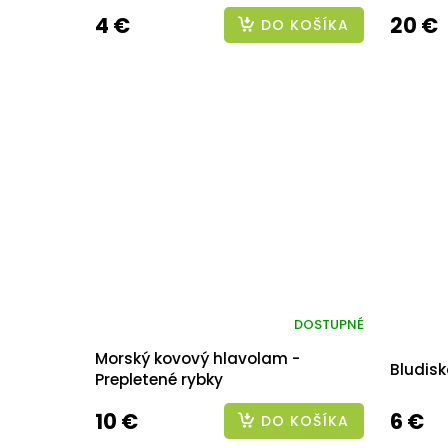
4 €
20 €
DO KOŠÍKA
DOSTUPNÉ
Morský kovový hlavolam -
Bludisk
Prepletené rybky
10 €
6 €
DO KOŠÍKA