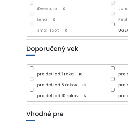
iDventure
Jan
0
Lena
Peti
0
small foot
UGE
0
Doporučený vek
pre deti od 1 roka
pre 
10
pre deti od 5 rokov
pre 
18
pre deti od 10 rokov
pre 
5
Vhodné pre