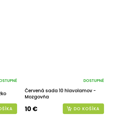
OSTUPNÉ
DOSTUPNÉ
Červená sada 10 hlavolamov -
žko
Mozgovňa
10 €
OŠÍKA
DO KOŠÍKA