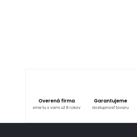
Overená firma
Garantujeme
sme tu s vami už 8 rokov
dostupnosť tovaru
Z
á