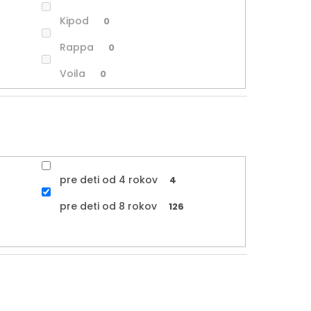
Kipod
0
Rappa
0
Voila
0
pre deti od 4 rokov
4
pre deti od 8 rokov
126