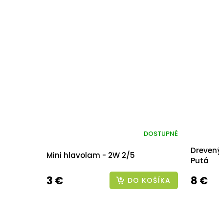
DOSTUPNÉ
Dreven
Mini hlavolam - 2W 2/5
Putá
3 €
8 €
DO KOŠÍKA