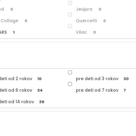
od
Jeujura
0
0
t Collage
Quercetti
0
0
ARS
Vilac
1
0
deti od 2 rokov
pre deti od 3 rokov
10
30
deti od 6 rokov
pre deti od 7 rokov
34
7
deti od 14 rokov
39