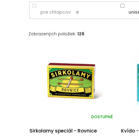
pre chlapcov
unis
0
Zobrazených položiek:
126
V
ý
p
i
s
p
r
o
d
u
k
DOSTUPNÉ
t
o
Sirkolamy speciál - Rovnice
Kvído 
v