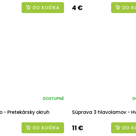
4 €
DO KOŠÍKA
DO K
DOSTUPNÉ
D
o - Pretekársky okruh
Súprava 3 hlavolamov - H
11 €
DO KOŠÍKA
DO K