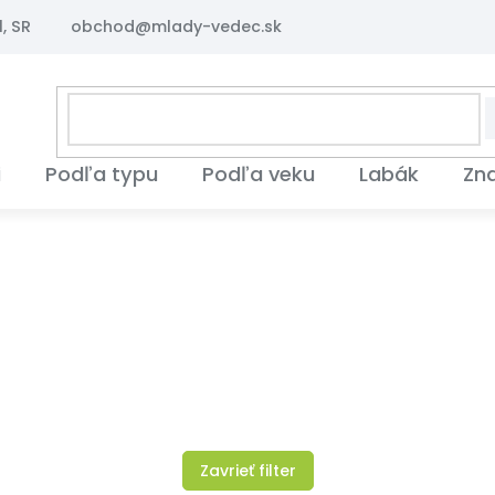
, SR
obchod@mlady-vedec.sk
i
Podľa typu
Podľa veku
Labák
Zn
Zavrieť filter