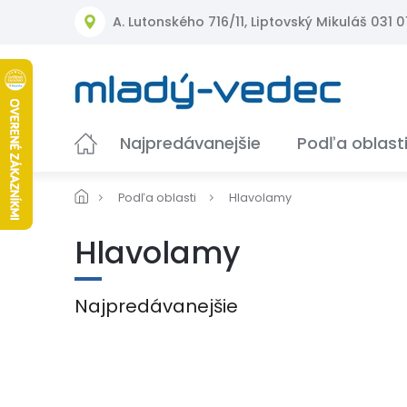
Prejsť
A. Lutonského 716/11, Liptovský Mikuláš 031 01
na
obsah
Najpredávanejšie
Podľa oblast
Podľa oblasti
Hlavolamy
Hlavolamy
Najpredávanejšie