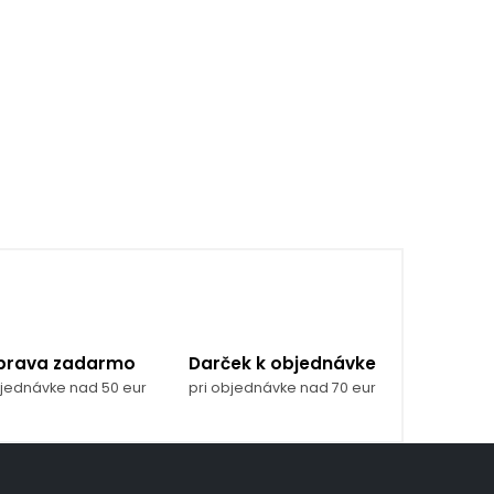
prava zadarmo
Darček k objednávke
bjednávke nad 50 eur
pri objednávke nad 70 eur