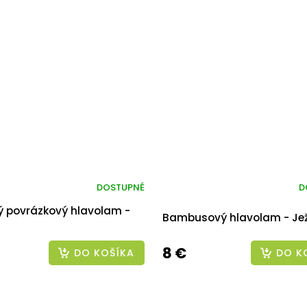
DOSTUPNÉ
D
ý povrázkový hlavolam -
Bambusový hlavolam - Je
8 €
DO KOŠÍKA
DO K