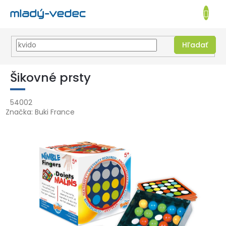
EUR
NÁKUPN
KOŠÍK
Hľadať
Prejsť
na
Šikovné prsty
obsah
54002
Značka:
Buki France