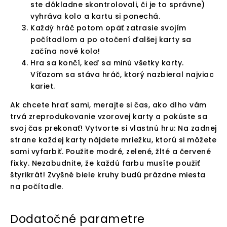
ste dôkladne skontrolovali, či je to správne)
vyhráva kolo a kartu si ponechá.
Každý hráč potom opäť zatrasie svojím
počítadlom a po otočení ďalšej karty sa
začína nové kolo!
Hra sa končí, keď sa minú všetky karty.
Víťazom sa stáva hráč, ktorý nazbieral najviac
kariet.
Ak chcete hrať sami, merajte si čas, ako dlho vám
trvá zreprodukovanie vzorovej karty a pokúste sa
svoj čas prekonať! Vytvorte si vlastnú hru: Na zadnej
strane každej karty nájdete mriežku, ktorú si môžete
sami vyfarbiť. Použite modré, zelené, žlté a červené
fixky. Nezabudnite, že každú farbu musíte použiť
štyrikrát! Zvyšné biele kruhy budú prázdne miesta
na počítadle.
Dodatočné parametre