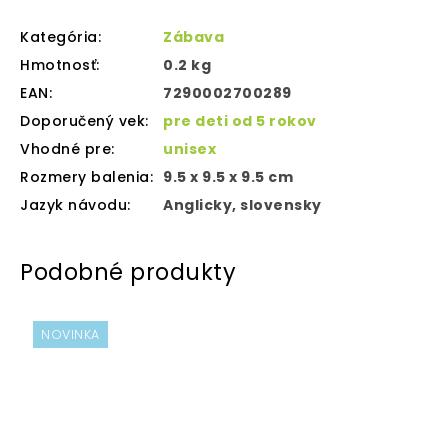
Kategória
:
Zábava
Hmotnosť
:
0.2 kg
EAN
:
7290002700289
Doporučený vek
:
pre deti od 5 rokov
Vhodné pre
:
unisex
Rozmery balenia
:
‎9.5 x 9.5 x 9.5 cm
Jazyk návodu
:
Anglicky, slovensky
NOVINKA