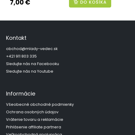
7,00 €
DO KOŠÍKA
Z
á
p
Kontakt
ä
t
obchod
@
mlady-vedec.sk
i
+421 911 803 335
e
Sledujte nás na Facebooku
Sledujte nás na Youtube
Informácie
Všeobecné obchodné podmienky
Ochrana osobných údajov
Vrátenie tovaru a reklamácie
Prihlásenie affiliate partnera
Veľkoobchodná spolupráca