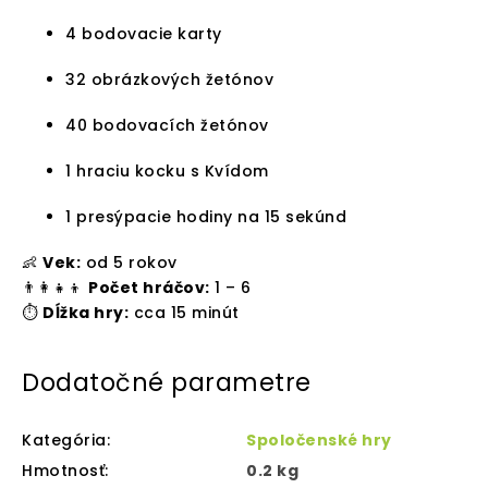
4 bodovacie karty
32 obrázkových žetónov
40 bodovacích žetónov
1 hraciu kocku s Kvídom
1 presýpacie hodiny na 15 sekúnd
👶
Vek:
od 5 rokov
👨‍👩‍👧‍👦
Počet hráčov:
1 – 6
⏱️
Dĺžka hry:
cca 15 minút
Dodatočné parametre
Kategória
:
Spoločenské hry
Hmotnosť
:
0.2 kg