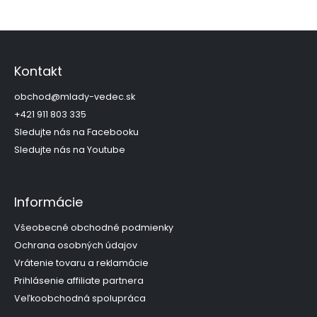
Z
á
p
Kontakt
ä
t
obchod
@
mlady-vedec.sk
i
+421 911 803 335
e
Sledujte nás na Facebooku
Sledujte nás na Youtube
Informácie
Všeobecné obchodné podmienky
Ochrana osobných údajov
Vrátenie tovaru a reklamácie
Prihlásenie affiliate partnera
Veľkoobchodná spolupráca