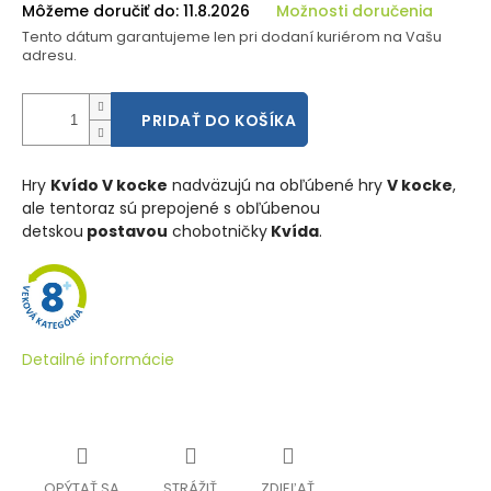
Môžeme doručiť do:
11.8.2026
Možnosti doručenia
Tento dátum garantujeme len pri dodaní kuriérom na Vašu
adresu.
PRIDAŤ DO KOŠÍKA
Hry
Kvído V kocke
nadväzujú na obľúbené hry
V kocke
,
ale tentoraz sú prepojené s obľúbenou
detskou
postavou
chobotničky
Kvída
.
Detailné informácie
OPÝTAŤ SA
STRÁŽIŤ
ZDIEĽAŤ