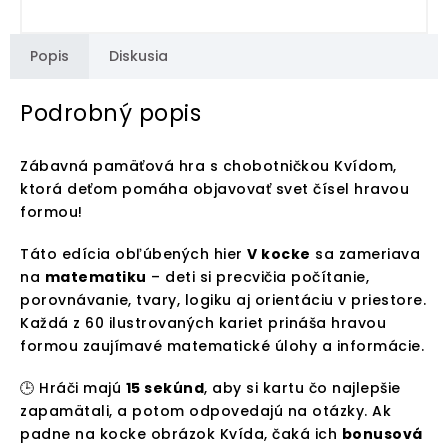
Popis
Diskusia
Podrobný popis
Zábavná pamäťová hra s chobotničkou Kvídom,
ktorá deťom pomáha objavovať svet čísel hravou
formou!
Táto edícia obľúbených hier
V kocke
sa zameriava
na
matematiku
– deti si precvičia počítanie,
porovnávanie, tvary, logiku aj orientáciu v priestore.
Každá z 60 ilustrovaných kariet prináša hravou
formou zaujímavé matematické úlohy a informácie.
🕒 Hráči majú
15 sekúnd
, aby si kartu čo najlepšie
zapamätali, a potom odpovedajú na otázky. Ak
padne na kocke obrázok Kvída, čaká ich
bonusová