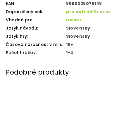
EAN
:
8590228078148
Doporučený vek
:
pre deti od 8 rokov
Vhodné pre
:
unisex
Jazyk návodu
:
Slovensky
Jazyk hry
:
Slovensky
Časová náročnosť v min.
:
15+
Počet hráčov
:
1-4