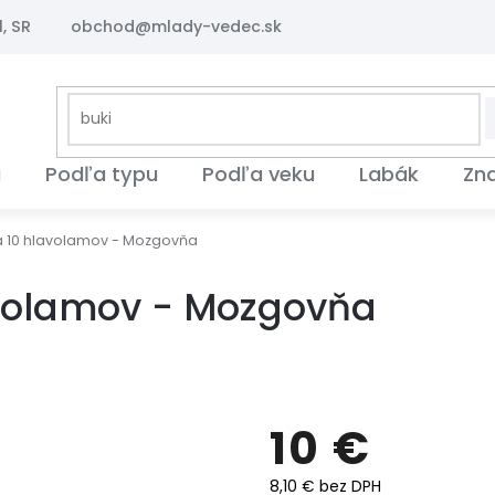
, SR
obchod@mlady-vedec.sk
i
Podľa typu
Podľa veku
Labák
Zn
 10 hlavolamov - Mozgovňa
volamov - Mozgovňa
10 €
8,10 € bez DPH