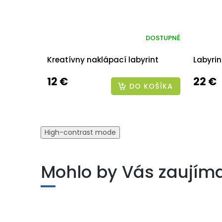
DOSTUPNÉ
Kreatívny naklápací labyrint
Labyrin
12 €
22 €
DO KOŠÍKA
High-contrast mode
Mohlo by Vás zaujím