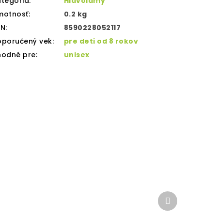
tegória
:
Hlavolamy
motnosť
:
0.2 kg
AN
:
8590228052117
oporučený vek
:
pre deti od 8 rokov
hodné pre
:
unisex
Ďalší
produkt