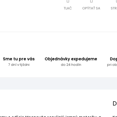
TLAČ
OPÝTAŤ SA
STR
Sme tu pre vás
Objednávky expedujeme
Do
7 dní v týždni
do 24 hodín
pri o
D