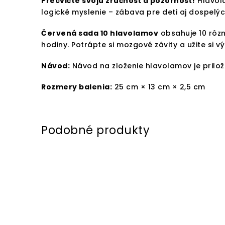
Precvičte svoju zručnosť a pozornosť!
Hlavola
logické myslenie – zábava pre deti aj dospelýc
Červená sada 10 hlavolamov
obsahuje 10 rôz
hodiny. Potrápte si mozgové závity a užite si vý
Návod:
Návod na zloženie hlavolamov je prilože
Rozmery balenia:
25 cm × 13 cm × 2,5 cm