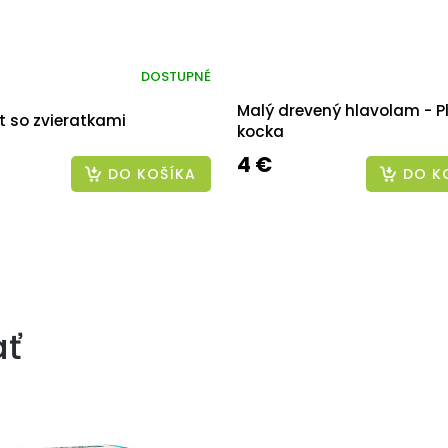
DOSTUPNÉ
Malý drevený hlavolam - P
t so zvieratkami
kocka
4 €
DO KOŠÍKA
DO K
ať