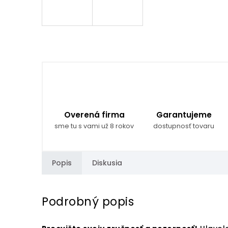
Overená firma
Garantujeme
sme tu s vami už 8 rokov
dostupnosť tovaru
Popis
Diskusia
Podrobný popis