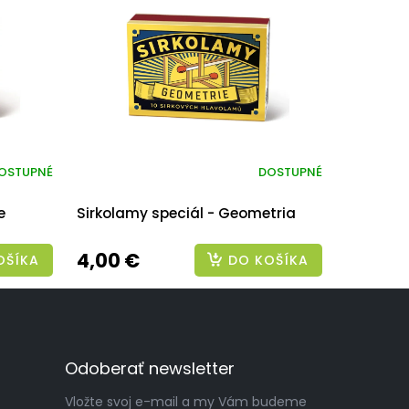
OSTUPNÉ
DOSTUPNÉ
e
Sirkolamy speciál - Geometria
4,00 €
OŠÍKA
DO KOŠÍKA
Odoberať newsletter
Vložte svoj e-mail a my Vám budeme