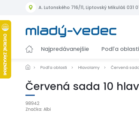
Prejsť
A. Lutonského 716/11, Liptovský Mikuláš 031 01
na
obsah
Najpredávanejšie
Podľa oblast
Podľa oblasti
Hlavolamy
Červená sada
Červená sada 10 hla
98942
Značka:
Albi