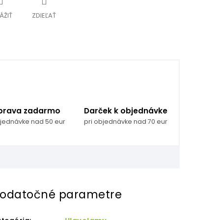
ÁŽIŤ
ZDIEĽAŤ
prava zadarmo
Darček k objednávke
bjednávke nad 50 eur
pri objednávke nad 70 eur
odatočné parametre