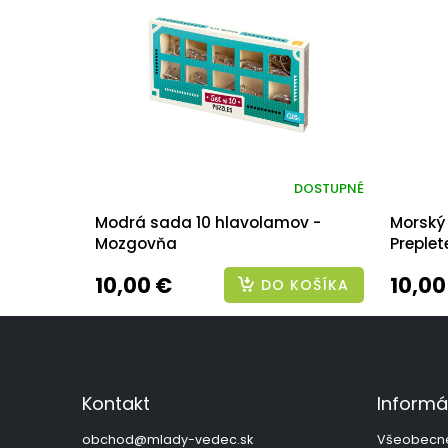
DOSTUPNÉ
Modrá sada 10 hlavolamov -
Morský
Mozgovňa
Preplet
10,00 €
10,00
DO KOŠÍKA
Z
á
p
ä
Kontakt
Informá
t
i
obchod
@
mlady-vedec.sk
Všeobecn