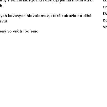
my z edície Mozgovňa rozvíjajú jemnú motoriku a
Ka
h.
H
E
nych kovových hlavolamov, ktoré zabavia na dlhé
D
zvu!
V
ný vo vnútri balenia.