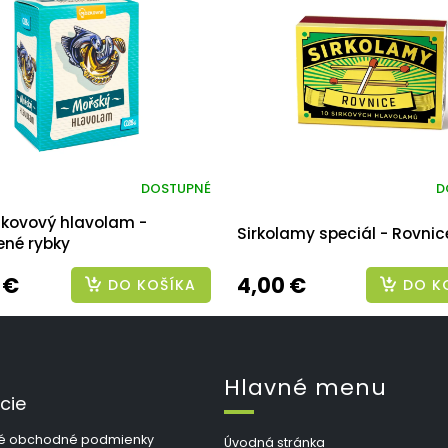
DOSTUPNÉ
D
 kovový hlavolam -
Sirkolamy speciál - Rovnic
ené rybky
 €
4,00 €
DO KOŠÍKA
DO K
Hlavné menu
cie
é obchodné podmienky
Úvodná stránka