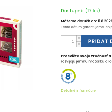
Jednotková
Dostupné
(17 ks)
cena:
Môžeme doručiť do:
11.8.202
Tento dátum garantujeme len p
PRIDAŤ 
Precvičte svoju zručnosť a
rozvíjajú jemnú motoriku a lo
Detailné informácie