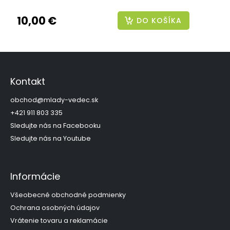
10,00 €
DO KOŠÍKA
Z
á
p
Kontakt
ä
t
obchod
@
mlady-vedec.sk
i
+421 911 803 335
e
Sledujte nás na Facebooku
Sledujte nás na Youtube
Informácie
Všeobecné obchodné podmienky
Ochrana osobných údajov
Vrátenie tovaru a reklamácie