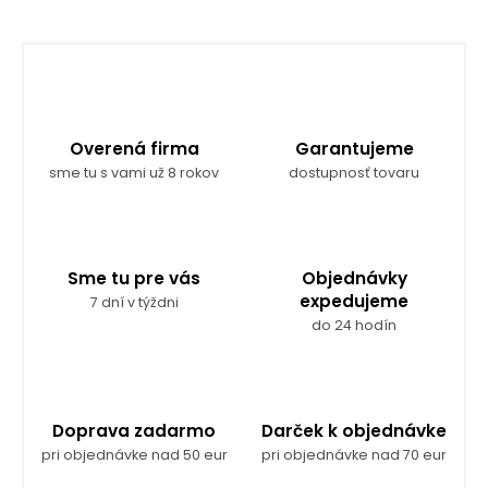
Overená firma
Garantujeme
sme tu s vami už 8 rokov
dostupnosť tovaru
Sme tu pre vás
Objednávky
expedujeme
7 dní v týždni
do 24 hodín
Doprava zadarmo
Darček k objednávke
pri objednávke nad 50 eur
pri objednávke nad 70 eur