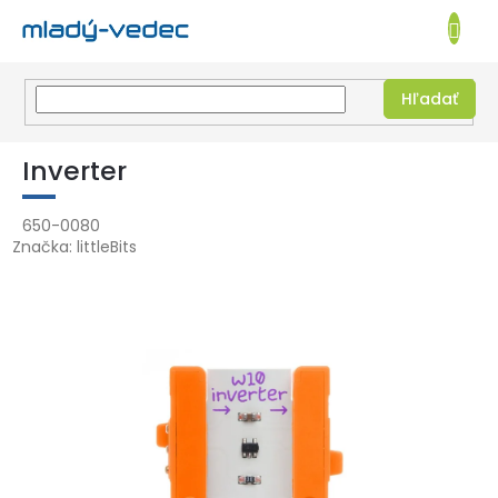
EUR
NÁKUPN
KOŠÍK
Hľadať
Prejsť
na
Inverter
obsah
650-0080
Značka:
littleBits