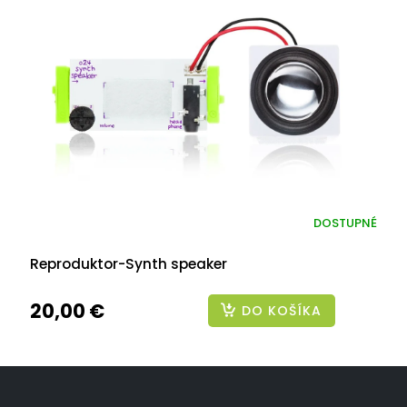
DOSTUPNÉ
Reproduktor-Synth speaker
20,00 €
DO KOŠÍKA
Z
á