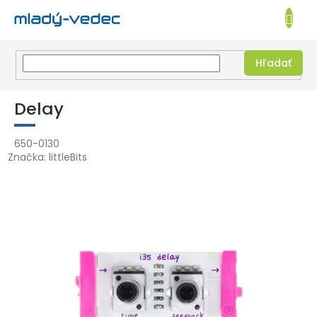
EUR
NÁKUPN
KOŠÍK
Hľadať
Prejsť
na
Delay
obsah
650-0130
Značka:
littleBits