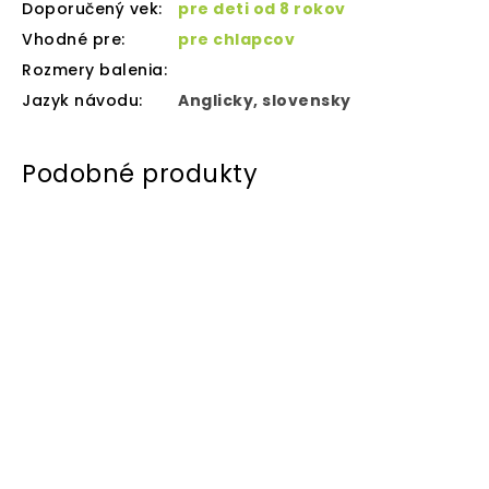
Doporučený vek
:
pre deti od 8 rokov
Vhodné pre
:
pre chlapcov
Rozmery balenia
:
Jazyk návodu
:
Anglicky, slovensky