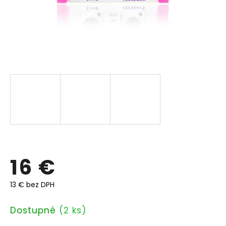
16 €
13 € bez DPH
Jednotková
Dostupné
(2 ks)
cena: