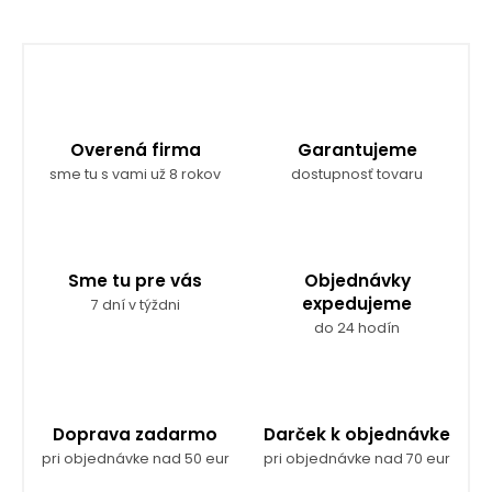
Overená firma
Garantujeme
sme tu s vami už 8 rokov
dostupnosť tovaru
Sme tu pre vás
Objednávky
expedujeme
7 dní v týždni
do 24 hodín
Doprava zadarmo
Darček k objednávke
pri objednávke nad 50 eur
pri objednávke nad 70 eur