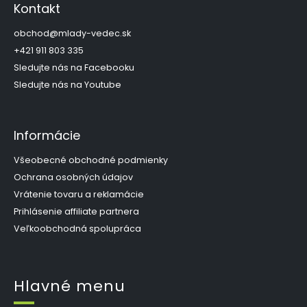
p
Kontakt
ä
t
obchod
@
mlady-vedec.sk
i
+421 911 803 335
e
Sledujte nás na Facebooku
Sledujte nás na Youtube
Informácie
Všeobecné obchodné podmienky
Ochrana osobných údajov
Vrátenie tovaru a reklamácie
Prihlásenie affiliate partnera
Veľkoobchodná spolupráca
Hlavné menu