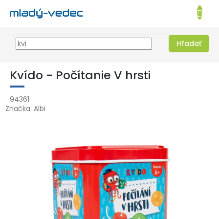
EUR
NÁKUPN
KOŠÍK
Hľadať
Prejsť
na
Kvído - Počítanie V hrsti
obsah
94361
Značka:
Albi