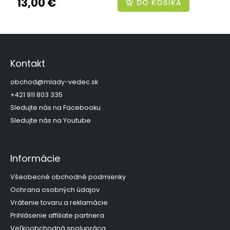
13,00 €
DO KOŠÍKA
Z
á
p
Kontakt
ä
t
obchod
@
mlady-vedec.sk
i
+421 911 803 335
e
Sledujte nás na Facebooku
Sledujte nás na Youtube
Informácie
Všeobecné obchodné podmienky
Ochrana osobných údajov
Vrátenie tovaru a reklamácie
Prihlásenie affiliate partnera
Veľkoobchodná spolupráca