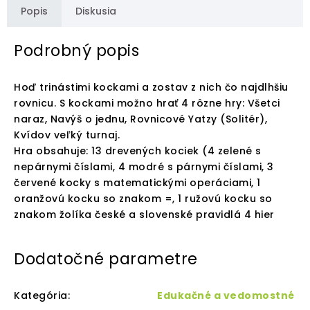
Popis
Diskusia
Podrobný popis
Hoď trinástimi kockami a zostav z nich čo najdlhšiu
rovnicu. S kockami možno hrať 4 rôzne hry: Všetci
naraz, Navýš o jednu, Rovnicové Yatzy (Solitér),
Kvídov veľký turnaj.
Hra obsahuje: 13 drevených kociek (4 zelené s
nepárnymi číslami, 4 modré s párnymi číslami, 3
červené kocky s matematickými operáciami, 1
oranžovú kocku so znakom =, 1 ružovú kocku so
znakom žolíka české a slovenské pravidlá 4 hier
Dodatočné parametre
Kategória
:
Edukačné a vedomostné