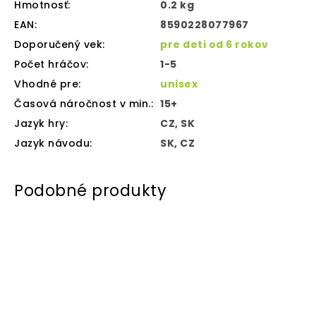
Hmotnosť
:
0.2 kg
EAN
:
8590228077967
Doporučený vek
:
pre deti od 6 rokov
Počet hráčov
:
1-5
Vhodné pre
:
unisex
Časová náročnost v min.
:
15+
Jazyk hry
:
CZ, SK
Jazyk návodu
:
SK, CZ