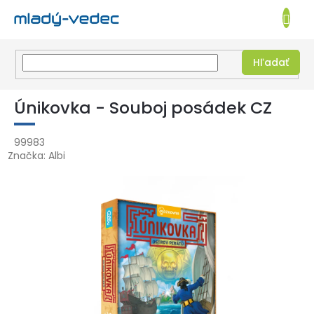
EUR
NÁKUPN
KOŠÍK
Hľadať
Prejsť
na
Únikovka - Souboj posádek CZ
obsah
99983
Značka:
Albi