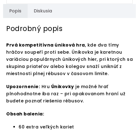
Popis
Diskusia
Podrobný popis
Prvá kompetitívna úniková hra
, kde dva tímy
hráčov soupeří proti sebe. Únikovka je karetnou
variáciou populárnych únikových hier, pri ktorých sa
skupina priateľov alebo kolegov snaží uniknúť z
miestnosti plnej rébusov v časovom limite.
Upozornenie:
Hru
Únikovky
je možné hrať
plnohodnotne iba raz – pri opakovanom hraní už
budete poznať riešenia rébusov.
Obsah balenia:
60 extra veľkých kariet