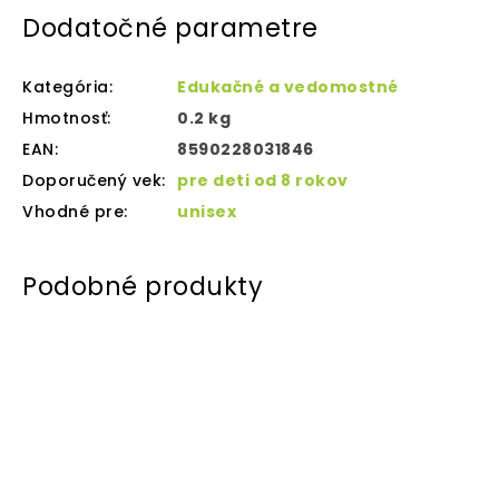
Dodatočné parametre
Kategória
:
Edukačné a vedomostné
Hmotnosť
:
0.2 kg
EAN
:
8590228031846
Doporučený vek
:
pre deti od 8 rokov
Vhodné pre
:
unisex