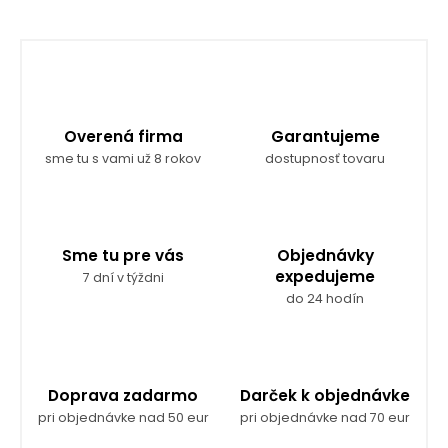
Overená firma
Garantujeme
sme tu s vami už 8 rokov
dostupnosť tovaru
Sme tu pre vás
Objednávky
expedujeme
7 dní v týždni
do 24 hodín
Doprava zadarmo
Darček k objednávke
pri objednávke nad 50 eur
pri objednávke nad 70 eur