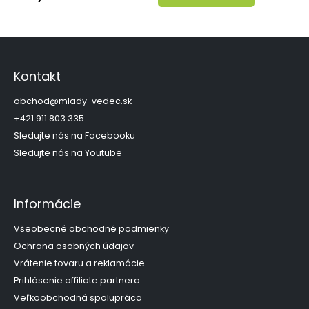
Z
á
p
Kontakt
ä
t
obchod
@
mlady-vedec.sk
i
+421 911 803 335
e
Sledujte nás na Facebooku
Sledujte nás na Youtube
Informácie
Všeobecné obchodné podmienky
Ochrana osobných údajov
Vrátenie tovaru a reklamácie
Prihlásenie affiliate partnera
Veľkoobchodná spolupráca