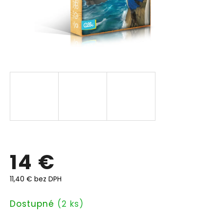
14 €
11,40 € bez DPH
Jednotková
Dostupné
(2 ks)
cena: