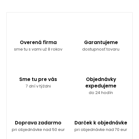
Overená firma
Garantujeme
sme tu s vami už 8 rokov
dostupnosť tovaru
Sme tu pre vás
Objednávky
expedujeme
7 dní v týždni
do 24 hodín
Doprava zadarmo
Darček k objednávke
pri objednávke nad 50 eur
pri objednávke nad 70 eur