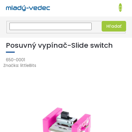
EUR
NÁKUPN
KOŠÍK
Hľadať
Prejsť
na
Posuvný vypínač-Slide switch
obsah
650-0001
Značka:
littleBits