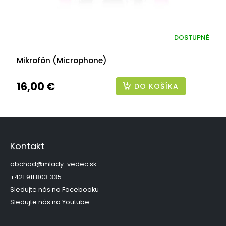
DOSTUPNÉ
Mikrofón (Microphone)
16,00 €
DO KOŠÍKA
Z
á
p
Kontakt
ä
t
obchod
@
mlady-vedec.sk
i
+421 911 803 335
e
Sledujte nás na Facebooku
Sledujte nás na Youtube