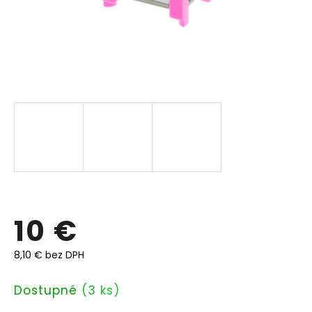
10 €
8,10 € bez DPH
Jednotková
Dostupné
(3 ks)
cena: