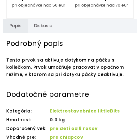
pri objednávke nad 50 eur
pri objednávke nad 70 eur
Popis
Diskusia
Podrobný popis
Tento prvok sa aktivuje dotykom na páčku s
koliečkom. Prvok umožňuje pracovať v opačnom
režime, v ktorom sa pri dotyku páčky deaktivuje.
Dodatočné parametre
Kategória
:
Elektrostavebnice littleBits
Hmotnosť
:
0.3 kg
Doporučený vek
:
pre deti od 8 rokov
Vhodné pre
:
pre chlapcov