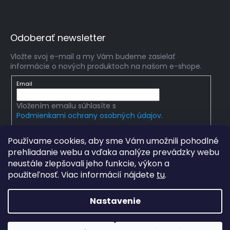
Odoberať newsletter
Vložte svoj e-mail a my Vám budeme zasielať
informácie o nových produktoch na našom e-shope.
Email
Vložením emailu súhlasíte s
Podmienkami ochrany osobných údajov.
PRIHLÁSIŤ SA
Používame cookies, aby sme Vám umožnili pohodlné
prehliadanie webu a vďaka analýze prevádzky webu
neustále zlepšovali jeho funkcie, výkon a
použiteľnosť. Viac informácií nájdete
tu
.
Copyright 2026
mlady-vedec.sk
. Všetky práva
vyhradené.
Upraviť nastavenie cookies
Nastavenie
Grafický návrh vytvořil a na Shoptet implementoval
Tomáš
Hlad
a
techka s.r.o.