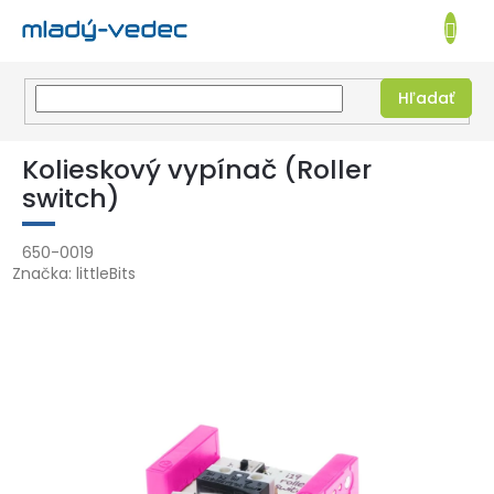
EUR
NÁKUPN
KOŠÍK
Hľadať
Prejsť
na
Kolieskový vypínač (Roller
obsah
switch)
650-0019
Značka:
littleBits