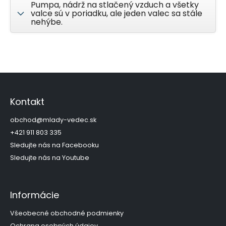
Pumpa, nádrž na stlačený vzduch a všetky
valce sú v poriadku, ale jeden valec sa stále
nehýbe.
Z
á
p
Kontakt
ä
t
obchod
@
mlady-vedec.sk
i
+421 911 803 335
e
Sledujte nás na Facebooku
Sledujte nás na Youtube
Informácie
Všeobecné obchodné podmienky
Ochrana osobných údajov