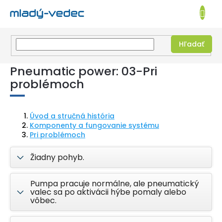
EUR
NÁKUPN
KOŠÍK
Hľadať
Prejsť
Pneumatic power: 03-Pri
na
obsah
problémoch
Úvod a stručná história
Komponenty a fungovanie systému
Pri problémoch
Žiadny pohyb.
Pumpa pracuje normálne, ale pneumatický
valec sa po aktivácii hýbe pomaly alebo
vôbec.