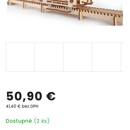
50,90 €
41,40 € bez DPH
Jednotková
Dostupné
(2 ks)
cena: