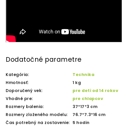
Dodatočné parametre
Kategória
:
Technika
Hmotnosť
:
1 kg
Doporučený vek
:
pre deti od 14 rokov
Vhodné pre
:
pre chlapcov
Rozmery balenia
:
37*17*3 cm
Rozmery zloženého modelu
:
76.7*7.3*16 cm
Čas potrebný na zostavenie
:
5 hodin