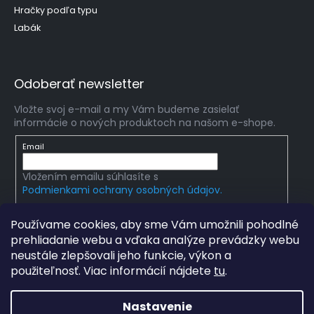
Hračky podľa typu
Labák
Odoberať newsletter
Vložte svoj e-mail a my Vám budeme zasielať
informácie o nových produktoch na našom e-shope.
Email
Vložením emailu súhlasíte s
Podmienkami ochrany osobných údajov.
PRIHLÁSIŤ SA
Používame cookies, aby sme Vám umožnili pohodlné
prehliadanie webu a vďaka analýze prevádzky webu
neustále zlepšovali jeho funkcie, výkon a
použiteľnosť. Viac informácií nájdete
tu
.
Copyright 2026
mlady-vedec.sk
. Všetky práva
vyhradené.
Upraviť nastavenie cookies
Nastavenie
Grafický návrh vytvořil a na Shoptet implementoval
Tomáš