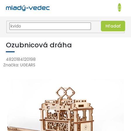
EUR
NÁKUPN
KOŠÍK
Hľadať
Prejsť
na
Ozubnicová dráha
obsah
4820184120198
Značka:
UGEARS