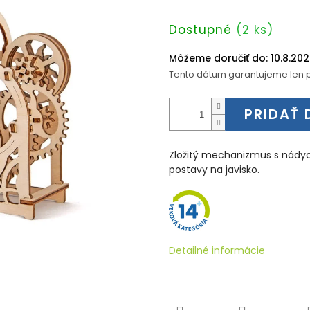
Jednotková
Dostupné
(2 ks)
cena:
Môžeme doručiť do:
10.8.20
Tento dátum garantujeme len p
PRIDAŤ 
Zložitý mechanizmus s nádyc
postavy na javisko.
Detailné informácie