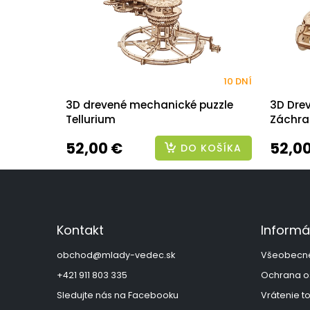
10 DNÍ
3D drevené mechanické puzzle
3D Dre
Tellurium
Záchra
52,00 €
52,0
DO KOŠÍKA
Z
á
p
ä
Kontakt
Informá
t
i
obchod
@
mlady-vedec.sk
Všeobecn
e
+421 911 803 335
Ochrana o
Sledujte nás na Facebooku
Vrátenie t