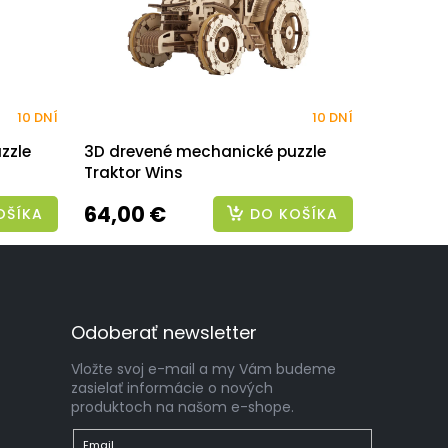
10 DNÍ
10 DNÍ
zzle
3D drevené mechanické puzzle
Traktor Wins
64,00 €
OŠÍKA
DO KOŠÍKA
Odoberať newsletter
Vložte svoj e-mail a my Vám budeme
zasielať informácie o nových
produktoch na našom e-shope.
Email