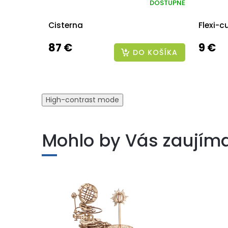
DOSTUPNÉ
Cisterna
Flexi-c
87 €
9 €
DO KOŠÍKA
High-contrast mode
Mohlo by Vás zaujím