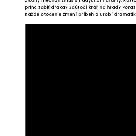
Zložitý mechanizmus s nádychom drámy. Roztoč
princ zabiť draka? Zaútočí kráľ na hrad? Pora
Každé otočenie zmení príbeh a urobí dramatika