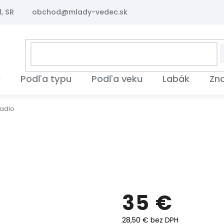
, SR
obchod@mlady-vedec.sk
i
Podľa typu
Podľa veku
Labák
Zn
adlo
35 €
28,50 € bez DPH