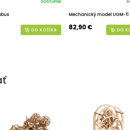
DOSTUPNÉ
D
ubus
Mechanický model UGM-11
82,90 €
DO KOŠÍKA
DO K
ať