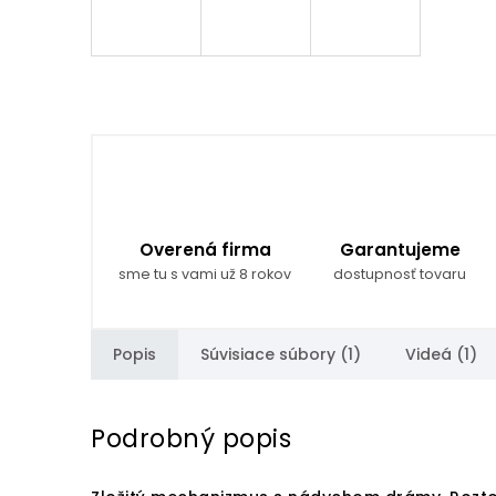
Overená firma
Garantujeme
sme tu s vami už 8 rokov
dostupnosť tovaru
Popis
Súvisiace súbory (1)
Videá (1)
Podrobný popis