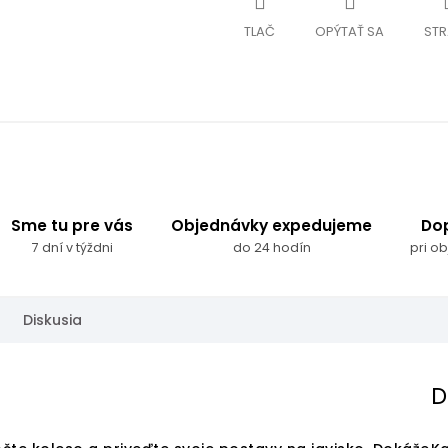
TLAČ
OPÝTAŤ SA
STR
Sme tu pre vás
Objednávky expedujeme
Do
7 dní v týždni
do 24 hodín
pri o
Diskusia
D