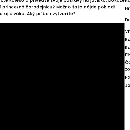
te koleso a priveďte svoje postavy na javisko. Dokáže
Ka
zí princezná čarodejnicu? Možno šašo nájde poklad!
H
 aj diváka. Aký príbeh vytvoríte?
D
V
Ro
R
m
Č
zo
Po
J