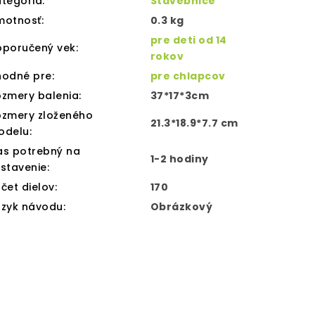
tegória
:
Stavebnice
motnosť
:
0.3 kg
pre deti od 14
oporučený vek
:
rokov
hodné pre
:
pre chlapcov
zmery balenia
:
37*17*3cm
ozmery zloženého
21.3*18.9*7.7 cm
odelu
:
as potrebný na
1-2 hodiny
stavenie
:
čet dielov
:
170
azyk návodu
:
Obrázkový