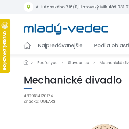
Prejsť
A. Lutonského 716/11, Liptovský Mikuláš 031 01
na
obsah
Najpredávanejšie
Podľa oblast
Podľa typu
Stavebnice
Mechanické div
Mechanické divadlo
4820184120174
Značka:
UGEARS