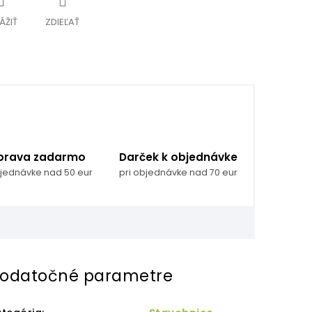
ÁŽIŤ
ZDIEĽAŤ
prava zadarmo
Darček k objednávke
bjednávke nad 50 eur
pri objednávke nad 70 eur
odatočné parametre