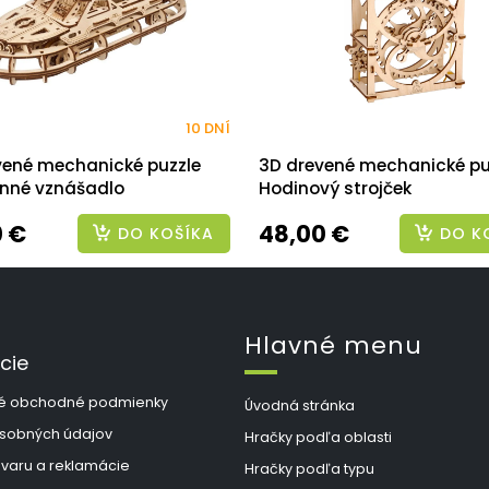
10 DNÍ
vené mechanické puzzle
3D drevené mechanické pu
nné vznášadlo
Hodinový strojček
0 €
48,00 €
DO KOŠÍKA
DO K
Hlavné menu
cie
é obchodné podmienky
Úvodná stránka
sobných údajov
Hračky podľa oblasti
ovaru a reklamácie
Hračky podľa typu