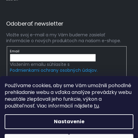
Odoberať newsletter
Vložte svoj e-mail a my Vám budeme zasielať
informácie o nových produktoch na našom e-shope.
Email
Vložením emailu súhlasíte s
Podmienkami ochrany osobných údajov.
PRIHLÁSIŤ SA
Používame cookies, aby sme Vám umožnili pohodlné
prehliadanie webu a vďaka analýze prevádzky webu
neustále zlepšovali jeho funkcie, výkon a
použiteľnosť. Viac informácií nájdete
tu
.
Copyright 2026
mlady-vedec.sk
. Všetky práva
vyhradené.
Upraviť nastavenie cookies
Nastavenie
Grafický návrh vytvořil a na Shoptet implementoval
Tomáš
Hlad
a
techka s.r.o.