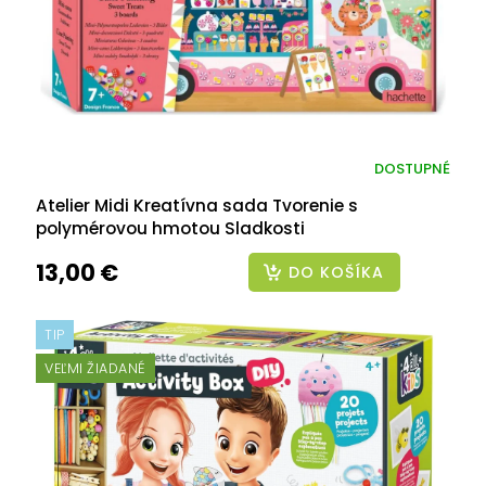
DOSTUPNÉ
Atelier Midi Kreatívna sada Tvorenie s
polymérovou hmotou Sladkosti
13,00 €
DO KOŠÍKA
TIP
VEĽMI ŽIADANÉ