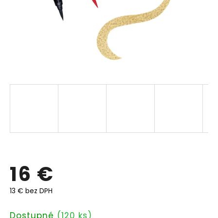
16 €
13 € bez DPH
Jednotková
Dostupné
(120 ks)