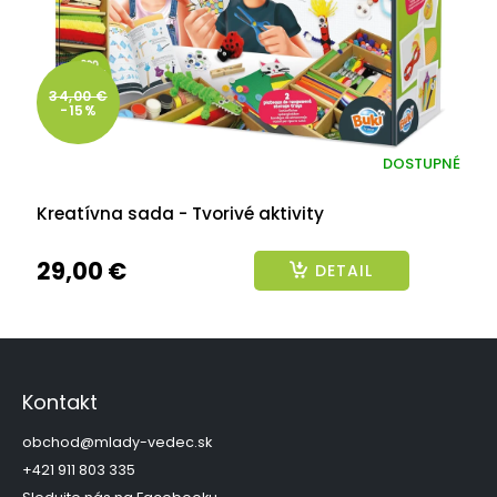
34,00 €
-15%
DOSTUPNÉ
Kreatívna sada - Tvorivé aktivity
29,00 €
DETAIL
Z
á
p
Kontakt
ä
t
obchod
@
mlady-vedec.sk
i
+421 911 803 335
e