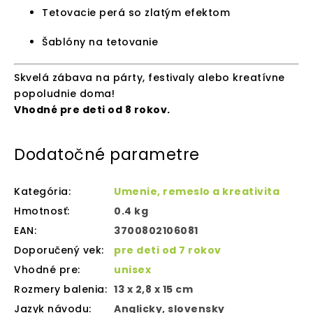
Tetovacie perá so zlatým efektom
Šablóny na tetovanie
Skvelá zábava na párty, festivaly alebo kreatívne
popoludnie doma!
Vhodné pre deti od 8 rokov.
Dodatočné parametre
Kategória
:
Umenie, remeslo a kreativita
Hmotnosť
:
0.4 kg
EAN
:
3700802106081
Doporučený vek
:
pre deti od 7 rokov
Vhodné pre
:
unisex
Rozmery balenia
:
13 x 2,8 x 15 cm
Jazyk návodu
:
Anglicky, slovensky