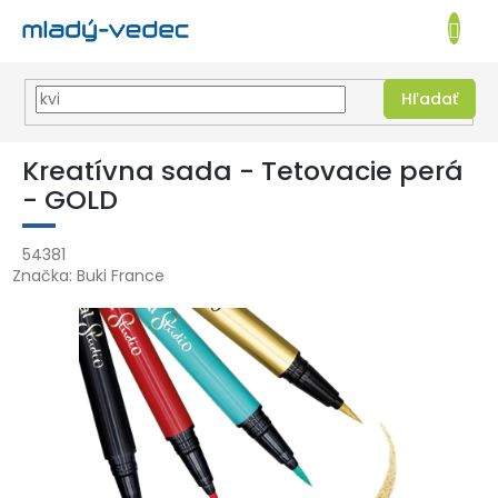
EUR
NÁKUPN
KOŠÍK
Hľadať
Prejsť
na
Kreatívna sada - Tetovacie perá
obsah
- GOLD
54381
Značka:
Buki France