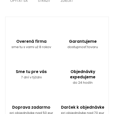
OPÝTAŤ SA
STRÁŽIŤ
ZDIEĽAŤ
Overená firma
Garantujeme
sme tu s vami už 8 rokov
dostupnosť tovaru
Sme tu pre vás
Objednávky
expedujeme
7 dní v týždni
do 24 hodín
Doprava zadarmo
Darček k objednávke
pri objednávke nad 50 eur
pri objednávke nad 70 eur